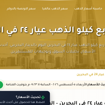
حاسبة أسعار الذهب
سعر الذهب عالميا
سعر الاونصة بالدولار
لو الذهب عيار ٢٤ في البحرين
تابع سعر ربع كيلو الذهب عيار ٢٤ في البحرين اليوم بالدينار البحري
الأسعار، تحليلات السوق، وتوجيهات للمستثمرين.
البحرين
ديث
للأسعار
:
الأربعاء ٠٥
أغسطس
٢٠٢٦ -
الساعة
٠٩:٢٣
:١١
م
بتوقيت المنامة
تحديث الأسعار؟
ن - اليوم
اضغط هنا للحصول على أحدث الأسعا