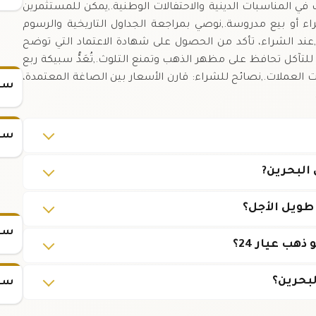
زداد الطلب في المناسبات الدينية والاحتفالات الوطنية.,يمكن للمستثمرين
راء أو بيع مدروسة.,نوصي بمراجعة الجداول التاريخية والرسوم
ة.,عند الشراء، تأكد من الحصول على شهادة الاعتماد التي توضح
ة للتآكل تحافظ على مظهر الذهب وتمنع التلوث.,تُعَدُّ سبيكة ربع
 العملات.,نصائح للشراء: قارن الأسعار بين الصاغة المعتمدة،
سعر
سعر
طويل الأجل؟
سعر س
هب عيار 24؟
بحرين؟
سعر س