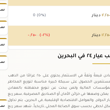
سعر س
٢٥
,
١٢
دينار
0 (0%)
سعر س
٢٥
,
١٢
دينار
(-٢%)
٢٥٠
,
-
.٠٠
سعر س
٥٠٠
,
١٢
دينار
(+٤.١٧%)
٥٠٠
+
 في البحرين
.٠٠
سعر س
ربع كيلو ذهب عيار ٢٤ يساوي ٢٥٠ غرامًا من أكثر المعادن قيمةً وثقةً في الاستثمار.,يحتوي على ٢٥٠ غرامًا من الذهب
يار ٢٤).,هذا الوزن يتيح للمستثمرين الحصول على سبيكة كبيرة مناسبة لتوزيع المخاطر
ً للمؤسسات المالية ولمن يبحث عن تنويع محفظته بالمعادن
ث يمكن وضعها في خزائن الأمان أو الصناديق المصرفية.,سعر ربع
الدولار، والعوامل الاقتصادية الإقليمية.,في البحرين، يتم تداول
سعر
 بشكل لحظي بحسب سوق الصاغة المحلي.,تاريخياً، شهد سعر ربع