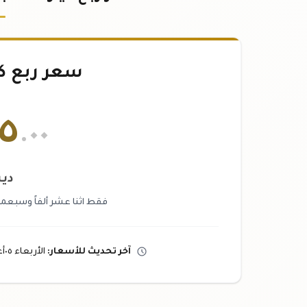
سعر ربع ك
٥
.٠٠
دين
فقط اثنا عشر ألفاً وسبعمائ
آخر تحديث
للأسعار
:
الأربعاء ٠٥
أ