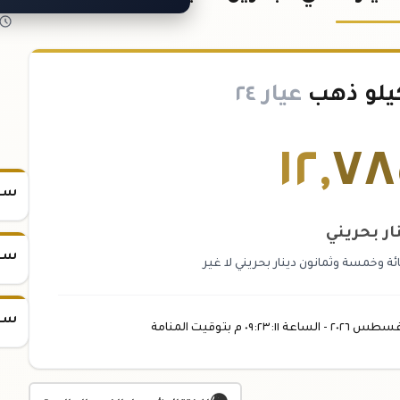
يلو ذهب
عيار ٢٤
١٢
,
٧٨
سعر
ار بحريني
سعر
ة وخمسة وثمانون دينار بحريني لا غير
سعر
غسطس
٢٠٢٦ -
الساعة
٠٩:٢٣
:١١
م
بتوقيت المنامة