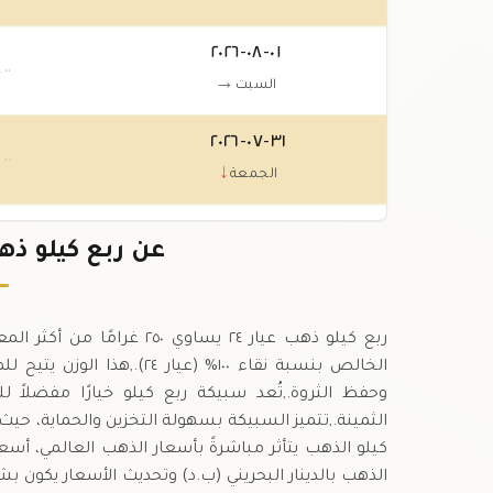
٠١-٠٨-٢٠٢٦
٠
.٠٠
→
السبت
٣١-٠٧-٢٠٢٦
٠
.٠٠
↓
الجمعة
٣٠-٠٧-٢٠٢٦
عن ربع كيلو ذهب عيار ٢٤
.٠٠
↑
الخميس
الخالص بنسبة نقاء ١٠٠% (ع
وحفظ الثروة.,تُعد سبيكة ربع كيلو خيارًا مفضلا
الثمينة.,تتميز السبيكة بسهولة التخزين والحماية، حي
كيلو الذهب يتأثر مباشرةً بأسعار الذهب العالمي، أسعار 
الذهب بالدينار البحريني (ب.د) وتحديث الأسعار يكون