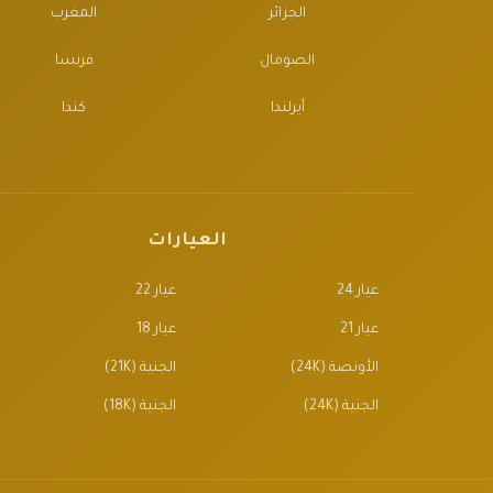
الجزائر
المغرب
الصومال
فرنسا
أيرلندا
كندا
العيارات
عيار 24
عيار 22
عيار 21
عيار 18
الأونصة (24K)
الجنية (21K)
الجنية (24K)
الجنية (18K)