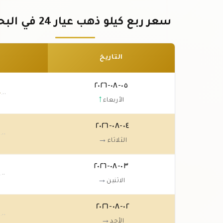
سعر ربع كيلو ذهب عيار 24 في البحرين
التاريخ
٠٥-٠٨-٢٠٢٦
٠
.٠٠
↑
الأربعاء
٠٤-٠٨-٢٠٢٦
٠
.٠٠
→
الثلاثاء
٠٣-٠٨-٢٠٢٦
٠
.٠٠
→
الاثنين
٠٢-٠٨-٢٠٢٦
٠
.٠٠
→
الأحد