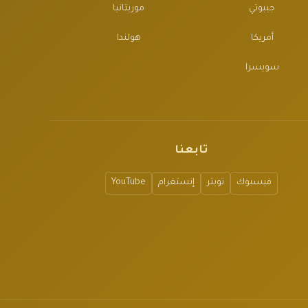
جيبوتي
موريتانيا
أمريكا
هولندا
سويسرا
تابعنا
فيسبوك
تويتر
إنستغرام
YouTube