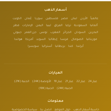
أسعار الذهب
عالمياً
الأردن
لبنان
مصر
فلسطين
سوريا
عُمان
الكويت
ألمانيا
السعودية
تركيا
العراق
ليبيا
اليمن
الإمارات
قطر
البحرين
السودان
الجزائر
المغرب
تونس
جزر القمر
جيبوتي
موريتانيا
الصومال
فرنسا
إيطاليا
السويد
أمريكا
هولندا
أيرلندا
كندا
بريطانيا
أستراليا
سويسرا
العيارات
عيار 24
عيار 22
عيار 21
عيار 18
الأونصة (24K)
الجنية (21K)
الجنية (24K)
الجنية (18K)
معلومات
حاسبة أسعار الذهب
حول الموقع
اتصل بنا
سياسة الخصوصية