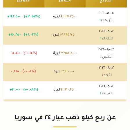
التاريخ
السعر
التغيير
٠٥-٠٨-٢٠٢٦
٢٥٠
,
١٣٧
,
٤
ليرة
(+٣.٥٧%)
٥٠٠
,
١٤٢
+
.٠٠
.٠٠
الأربعاء
↑
٠٤-٠٨-٢٠٢٦
٧٥٠
,
٩٩٤
,
٣
ليرة
(+١.٠٢%)
٢٥٠
,
٤٠
+
.٠٠
.٠٠
الثلاثاء
↑
٠٣-٠٨-٢٠٢٦
٥٠٠
,
٩٥٤
,
٣
ليرة
(-٠.١٤%)
٥٠٠
,
-٥
.٠٠
.٠٠
الاثنين
↓
٠٢-٠٨-٢٠٢٦
٠٠٠
,
٩٦٠
,
٣
ليرة
(-٠.٠١%)
٢٥٠
,
-
.٠٠
.٠٠
الأحد
↓
٠١-٠٨-٢٠٢٦
٢٥٠
,
٩٦٠
,
٣
ليرة
(+٠.٠٨%)
٠٠٠
,
٣
+
.٠٠
.٠٠
السبت
↑
٣١-٠٧-٢٠٢٦
٢٥٠
,
٩٥٧
,
٣
ليرة
(-١.٨٤%)
٢٥٠
,
-٧٤
.٠٠
.٠٠
الجمعة
↓
عن ربع كيلو ذهب عيار ٢٤ في سوريا
٣٠-٠٧-٢٠٢٦
٥٠٠
,
٠٣١
,
٤
ليرة
(+٢.٨٦%)
٢٥٠
,
١١٢
+
.٠٠
.٠٠