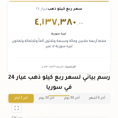
سعر ربع كيلو ذهب
عيار ٢٤
٤
,
١٣٧
,
٣٨٠
.٠٠
ليرة سورية
فقط أربعة ملايين ومائة وسبعة وثلاثون ألفاً وثلاثمائة وثمانون
ليرة سورية لا غير
آخر تحديث
:
الأربعاء ٠٥
٢٠٢٦ -
/٠٨/
٠٨:٢٣
م
رسم بياني لسعر ربع كيلو ذهب عيار 24
في سوريا
آخر 6 أشهر
آخر 90 يوم
آخر 30 يوم
آخر 7 أيام
٤٬١٥٠٬٠٠٠٫٠٠