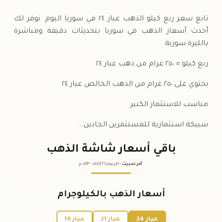
الخميس
↑
تابع سعر ربع كيلو الذهب عيار ٢٤ في سوريا اليوم. نوفر لك
أحدث أسعار الذهب في سوريا بتحديثات دقيقة ومباشرة
بالليرة سورية.
ربع كيلو = ٢٥٠ غرام من ذهب عيار ٢٤
يحتوي على ٢٥٠ غرام من الذهب الخالص عيار ٢٤
مناسب للاستثمار الكبير
سبيكة استثمارية للمستثمرين الجادين…
باقي أسعار شاشة الذهب
آخر تحديث
:
الأربعاء ٠٥
٢٠٢٦ -
/٠٨/
٠٨:٢٣
م
أسعار الذهب بالكيلوجرام
عيار 24
عيار 21
عيار 18