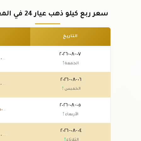
سعر ربع كيلو ذهب عيار 24 في المغرب
التاريخ
٠٧-٠٨-٢٠٢٦
٠٠
.٠٠
↑
الجمعة
٠٦-٠٨-٢٠٢٦
٠٠
.٠٠
↑
الخميس
٠٥-٠٨-٢٠٢٦
٥٠
.٠٠
↑
الأربعاء
٠٤-٠٨-٢٠٢٦
٠٠
.٠٠
↑
الثلاثاء