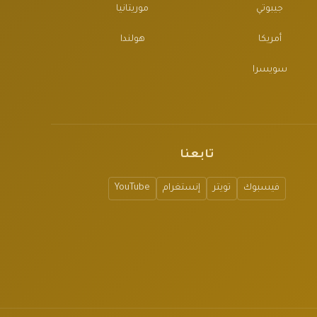
جيبوتي
موريتانيا
أمريكا
هولندا
سويسرا
تابعنا
فيسبوك
تويتر
إنستغرام
YouTube