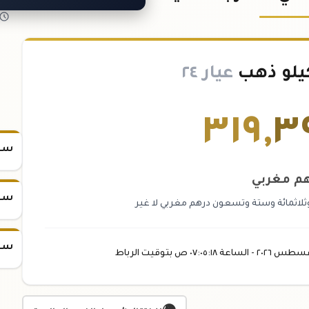
يلو ذهب
عيار ٢٤
٣١٩
,
٣
سعر
هم مغربي
سعر
ثلاثمائة وستة وتسعون درهم مغربي لا غير
سعر
غسطس
٢٠٢٦ -
الساعة
٠٧:٠٥
:١٨
ص
بتوقيت الرباط