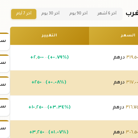
آخر 6 أشهر
آخر 90 يوم
آخر 30 يوم
آخر 7 أيام
السعر
التغيير
سعر س
٥
,
٣١٩
درهم
(+٠.٧٩%)
٥٠٠
,
٢
+
.٠٠
سعر س
٠
,
٣١٧
درهم
(+٠.٠٨%)
٢٥٠
+
.٠٠
سعر س
سعر س
٧
,
٣١٦
درهم
(+٣.٣٤%)
٢٥٠
,
١٠
+
.٠٠
سعر س
٥
,
٣٠٦
درهم
(+١.٠٧%)
٢٥٠
,
٣
+
.٠٠