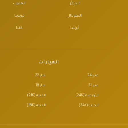
الجزائر
المغرب
الصومال
فرنسا
أيرلندا
كندا
العيارات
عيار 24
عيار 22
عيار 21
عيار 18
الأونصة (24K)
الجنية (21K)
الجنية (24K)
الجنية (18K)