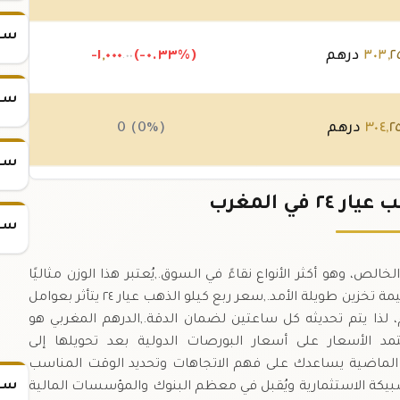
سعر س
٢
,
٣٠٣
درهم
(-٠.٣٣%)
٠٠٠
,
-١
.٠٠
سعر س
٢
,
٣٠٤
درهم
0 (0%)
سعر س
٢
,
٣٠٤
درهم
(-٠.١٦%)
٥٠٠
,
-
 في المغرب
.٠٠
سعر س
 ٢٥٠ غرامًا من الصافي الخالص، وهو أكثر الأنواع نقاءً في السوق.,يُعتبر هذا الوزن مثاليًا
للمستثمرين الجادين الذين يبحثون عن استثمار ثابت وقيمة تخزين طويلة الأمد.,سعر ربع كيلو الذهب عيار ٢٤ يتأثر بعوامل
لذا يتم تحديثه كل ساعتين لضمان الدقة.,الدرهم المغربي هو
د الأسعار على أسعار البورصات الدولية بعد تحويلها إلى
م الماضية يساعدك على فهم الاتجاهات وتحديد الوقت المناسب
سعر
 يُستخدم في صناعة السبيكة الاستثمارية ويُقبل في معظم البنوك والمؤسسات المالية