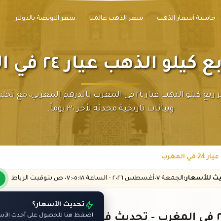
حاسبة أسعار الذهب
سعر الذهب عالميا
سعر الاونصة بالدولار
لو الذهب عيار ٢٤ في المغرب
احدث سعر ربع كيلو الذهب عيار ٢٤ في المغرب بالدرهم المغربي، 
وبيانات تاريخية محدثة لأخر ٣٠ يوماً.
 المغرب
يث
للأسعار
:
الجمعة ٠٧
أغسطس
٢٠٢٦ -
الساعة
٠٧:٠٥
:١٨
ص
بتوقيت الرباط
تحديث الأسعار؟
اضغط هنا للحصول على أحدث الأسعا