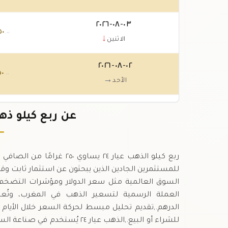
٠٣-٠٨-٢٠٢٦
٥٠
.٠٠
↓
الاثنين
٠٢-٠٨-٢٠٢٦
٥٠
.٠٠
→
الأحد
٠١-٠٨-٢٠٢٦
٥٠
عن ربع كيلو ذهب عيار ٢٤
.٠٠
↓
السبت
ربع كيلو الذهب عيار ٢٤ يساوي
السوق العالمية مثل سعر الدولار ومؤشرات التضخم، 
العملة الرسمية لتسعير الذهب في المغرب، وتُعتم
الدرهم.,تقديم تحليل مبسط لحركة السعر خلال الأيا
للشراء أو البيع.,الذهب عيار ٢٤