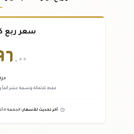
سعر ربع ك
٩٦
.٠٠
در
فقط ثلاثمائة وتسعة عشر ألفاً و
آخر تحديث
للأسعار
:
الجمعة ٠٧
أ