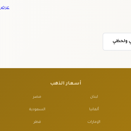
عرض ج
ي ولحظي
أسعار الذهب
لبنان
مصر
ألمانيا
السعودية
الإمارات
قطر