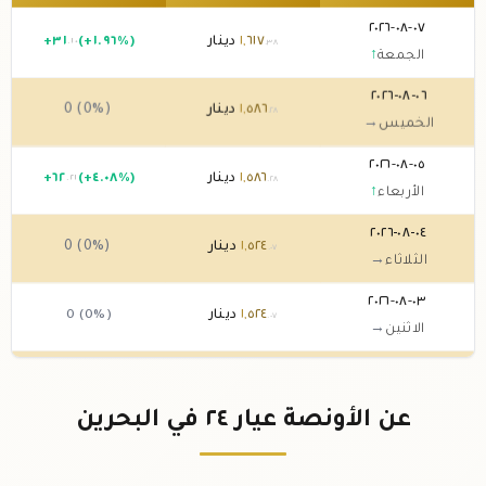
٠٧-٠٨-٢٠٢٦
٦١٧
,
١
دينار
(+١.٩٦%)
٣١
+
.١٠
.٣٨
الجمعة
↑
٠٦-٠٨-٢٠٢٦
٥٨٦
,
١
دينار
0 (0%)
.٢٨
الخميس
→
٠٥-٠٨-٢٠٢٦
٥٨٦
,
١
دينار
(+٤.٠٨%)
٦٢
+
.٢١
.٢٨
الأربعاء
↑
٠٤-٠٨-٢٠٢٦
٥٢٤
,
١
دينار
0 (0%)
.٠٧
الثلاثاء
→
٠٣-٠٨-٢٠٢٦
٥٢٤
,
١
دينار
0 (0%)
.٠٧
الاثنين
→
٠٢-٠٨-٢٠٢٦
٥٢٤
,
١
دينار
0 (0%)
.٠٧
الأحد
→
عن الأونصة عيار ٢٤ في البحرين
٠١-٠٨-٢٠٢٦
٥٢٤
,
١
دينار
0 (0%)
.٠٧
السبت
→