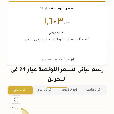
سعر الأونصة
عيار ٢٤
١
,
٦٠٣
.٠٠
دينار بحريني
فقط ألف وستمائة وثلاثة دينار بحريني لا غير
آخر تحديث
:
الجمعة ٠٧
٢٠٢٦ -
/٠٨/
٠٩:٠٥
ص
رسم بياني لسعر الأونصة عيار 24 في
البحرين
آخر 6 أشهر
آخر 90 يوم
آخر 30 يوم
آخر 7 أيام
١٬٦٢٠٫٠٠