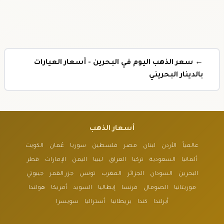
← سعر الذهب اليوم في البحرين - أسعار العيارات
بالدينار البحريني
أسعار الذهب
عالمياً
الأردن
لبنان
مصر
فلسطين
سوريا
عُمان
الكويت
ألمانيا
السعودية
تركيا
العراق
ليبيا
اليمن
الإمارات
قطر
البحرين
السودان
الجزائر
المغرب
تونس
جزر القمر
جيبوتي
موريتانيا
الصومال
فرنسا
إيطاليا
السويد
أمريكا
هولندا
أيرلندا
كندا
بريطانيا
أستراليا
سويسرا