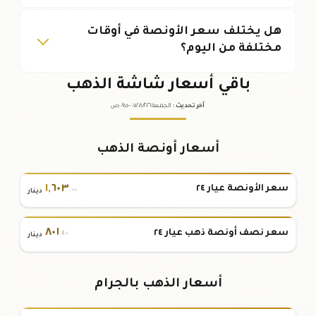
هل يختلف سعر الأونصة في أوقات
مختلفة من اليوم؟
باقي أسعار شاشة الذهب
آخر تحديث
:
الجمعة ٠٧
٢٠٢٦ -
/٠٨/
٠٩:٠٥
ص
أسعار أونصة الذهب
١
,
٦٠٣
سعر الأونصة عيار ٢٤
.٠٠
دينار
٨٠١
سعر نصف أونصة ذهب عيار ٢٤
.٤٠
دينار
أسعار الذهب بالجرام