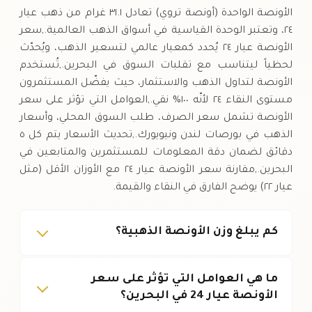
الأونصة الواحدة (أونصة تروي) تعادل ٣١.١ غرام من ذهب عيار
٢٤، وتعتبر الوحدة القياسية في أسواق الذهب العالمية.,سعر
الأونصة عيار ٢٤ يُحدد كمعيار عالمي لتسعير الذهب، ويُحدّث
لحظياً ليتناسب مع تقلبات السوق في البحرين.,تُستخدم
الأونصة لتداول الذهب والاستثمار، حيث يفضّل المستثمرون
مستوى النقاء ٢٤ لأنّه ١٠٠% نقي.,العوامل التي تؤثر على سعر
الأونصة تشمل سعر الصرف، طلب السوق المحلي، وأسعار
الذهب في بورصات لندن ونيويورك.,تحديث الأسعار يتم كل ٥
دقائق لضمان دقة المعلومات للمستثمرين والمتابعين في
البحرين.,مقارنة سعر الأونصة عيار ٢٤ مع الأوزان الأقل (مثل
عيار ٢٢) يوضح الفارق في النقاء والقيمة.
كم يبلغ وزن الأونصة الذهبية؟
ما هي العوامل التي تؤثر على سعر
الأونصة عيار 24 في البحرين؟