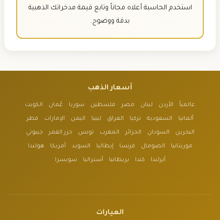
استخدم الحاسبة أعلاه مجاناً وتابع قيمة مدخراتك الذهبية
بدقة ووضوح.
أسعار الذهب
عالمياً
الأردن
لبنان
مصر
فلسطين
سوريا
عُمان
الكويت
ألمانيا
السعودية
تركيا
العراق
ليبيا
اليمن
الإمارات
قطر
البحرين
السودان
الجزائر
المغرب
تونس
جزر القمر
جيبوتي
موريتانيا
الصومال
فرنسا
إيطاليا
السويد
أمريكا
هولندا
أيرلندا
كندا
بريطانيا
أستراليا
سويسرا
العيارات