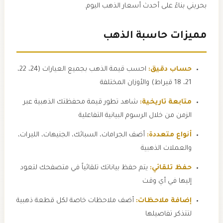
بحريني بناءً على أحدث أسعار الذهب اليوم.
مميزات حاسبة الذهب
حساب دقيق:
احسب قيمة الذهب بجميع العيارات (24، 22،
21، 18 قيراط) والأوزان المختلفة
متابعة تاريخية:
شاهد تطور قيمة محفظتك الذهبية عبر
الزمن من خلال الرسوم البيانية التفاعلية
أنواع متعددة:
أضف الجرامات، السبائك، الجنيهات، الليرات،
والعملات الذهبية
حفظ تلقائي:
يتم حفظ بياناتك تلقائياً في متصفحك لتعود
إليها في أي وقت
إضافة ملاحظات:
أضف ملاحظات خاصة لكل قطعة ذهبية
لتتذكر تفاصيلها