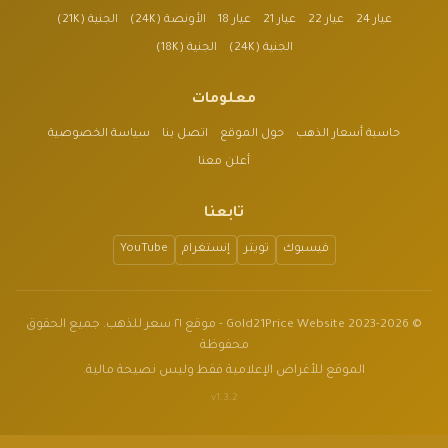
عيار 24
عيار 22
عيار 21
عيار 18
الأونصة (24K)
الجنية (21K)
الجنية (24K)
الجنية (18K)
معلومات
حاسبة أسعار الذهب
حول الموقع
اتصل بنا
سياسة الخصوصية
أعلن معنا
تابعنا
فيسبوك
تويتر
إنستغرام
YouTube
© 2023-2026 Gold21Price Website - موقع ٢١ سعر للذهب. جميع الحقوق
محفوظة
الموقع للأغراض الإعلامية فقط وليس نصيحة مالية.
v1.3.2