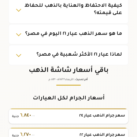
كيفية الاحتفاظ والعناية بالذهب للحفاظ
على قيمته؟
ما هو سعر الذهب عيار ٢١ اليوم في مصر؟
لماذا عيار ٢١ الأكثر شعبية في مصر؟
باقي أسعار شاشة الذهب
آخر تحديث
:
الأربعاء ٠٥
٢٠٢٦ -
/٠٨/
٠٨:٢٣
م
أسعار الجرام لكل العيارات
٦
,
٨٤٠
سعر جرام الذهب عيار ٢٤
.٠٠
جنية
٦
,
٢٧٠
سعر جرام الذهب عيار ٢٢
.٠٠
جنية