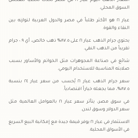
أسعار الذهب اليوم عيار ٢١ في مصر تُحدث لحظياً لتعكس
السوق المحلي.
عيار ٢١ هو الأكثر طلباً في مصر والدول العربية لتوازنه بين
النقاء والقوة.
يحتوي جرام الذهب عيار ٢١ على ٨٧.٥% ذهب خالص، أي ٠.٩ جرام
تقريباً من الذهب النقي.
شائع في صناعة المجوهرات مثل الخواتم والأساور بسبب
صلابته المناسبة للاستخدام اليومي.
سعر جرام الذهب عيار ٢١ يُحسب من سعر عيار ٢٤ بنسبة
٨٧.٥%، مما يجعله خياراً اقتصادياً.
في سوق مصر، يتأثر سعر عيار ٢١ بالعوامل العالمية مثل
سعر الدولار وسوق لندن.
الاستثمار في عيار ٢١ يوفر قيمة جيدة مع إمكانية البيع السريع
في الأسواق المحلية.