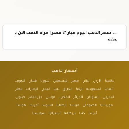
← سعر الذهب اليوم عيار 21 مصر | جرام الذهب الآن بـ
جنيه
أسعار الذهب
عالمياً
الأردن
لبنان
مصر
فلسطين
سوريا
عُمان
الكويت
ألمانيا
السعودية
تركيا
العراق
ليبيا
اليمن
الإمارات
قطر
البحرين
السودان
الجزائر
المغرب
تونس
جزر القمر
جيبوتي
موريتانيا
الصومال
فرنسا
إيطاليا
السويد
أمريكا
هولندا
أيرلندا
كندا
بريطانيا
أستراليا
سويسرا