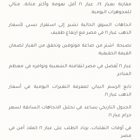
مقارنة بعيار ٢٤، عيار ٢١ أقل نعومة وأكثر متانة، مثالي
للمجوهرات اليومية.
اتجاهات السوق الحالية تشير إلى استقرار نسبي لأسعار
الذهب عيار ٢١ في مصر مع ارتفاع طفيف.
نصيحة: اشترِ من صاغة موثوقين وتحقق من العيار لضمان
القيمة الحقيقية.
عيار ٢١ يُفضل في مصر لثقافته الشعبية وتوافره في معظم
المتاجر.
تابع الرسم البياني لمعرفة التغيرات اليومية في أسعار
الذهب عيار ٢١.
الجدول التاريخي يساعد في تحليل الاتجاهات السابقة لسعر
جرام عيار ٢١.
في أوقات التقلبات، يزداد الطلب على عيار ٢١ كملاذ آمن في
مصر.