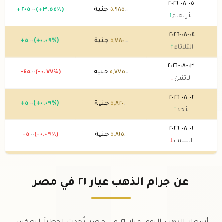
٠٥-٠٨-٢٠٢٦
٩٨٥
,
٥
جنية
(+٣.٥٥%)
٢٠٥
+
.٠٠
.٠٠
الأربعاء
↑
٠٤-٠٨-٢٠٢٦
٧٨٠
,
٥
جنية
(+٠.٠٩%)
٥
+
.٠٠
.٠٠
الثلاثاء
↑
٠٣-٠٨-٢٠٢٦
٧٧٥
,
٥
جنية
(-٠.٧٧%)
-٤٥
.٠٠
.٠٠
الاثنين
↓
٠٢-٠٨-٢٠٢٦
٨٢٠
,
٥
جنية
(+٠.٠٩%)
٥
+
.٠٠
.٠٠
الأحد
↑
٠١-٠٨-٢٠٢٦
٨١٥
,
٥
جنية
(-٠.٠٩%)
-٥
.٠٠
.٠٠
السبت
↓
٣١-٠٧-٢٠٢٦
٨٢٠
,
٥
جنية
(-٠.٨٥%)
-٥٠
.٠٠
.٠٠
الجمعة
↓
عن جرام الذهب عيار ٢١ في مصر
٣٠-٠٧-٢٠٢٦
٨٧٠
,
٥
جنية
(+٢.٩٨%)
١٧٠
+
.٠٠
.٠٠
الخميس
↑