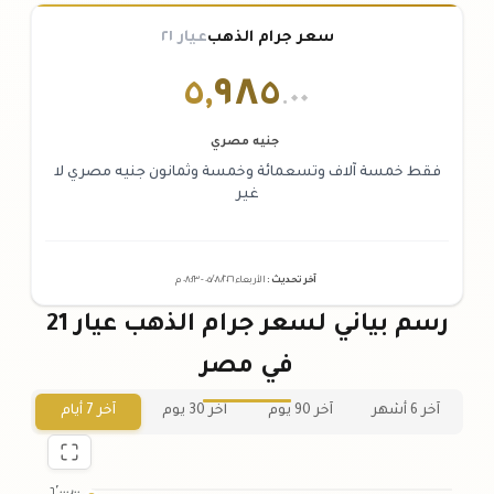
سعر جرام الذهب
عيار ٢١
٥
,
٩٨٥
.٠٠
جنيه مصري
فقط خمسة آلاف وتسعمائة وخمسة وثمانون جنيه مصري لا
غير
آخر تحديث
:
الأربعاء ٠٥
٢٠٢٦ -
/٠٨/
٠٨:٢٣
م
رسم بياني لسعر جرام الذهب عيار 21
في مصر
آخر 6 أشهر
آخر 90 يوم
آخر 30 يوم
آخر 7 أيام
٦٬٠٠٠٫٠٠