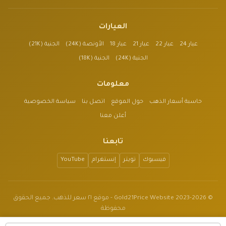
العيارات
عيار 24
عيار 22
عيار 21
عيار 18
الأونصة (24K)
الجنية (21K)
الجنية (24K)
الجنية (18K)
معلومات
حاسبة أسعار الذهب
حول الموقع
اتصل بنا
سياسة الخصوصية
أعلن معنا
تابعنا
فيسبوك
تويتر
إنستغرام
YouTube
© 2023-2026 Gold21Price Website - موقع ٢١ سعر للذهب. جميع الحقوق
محفوظة
الموقع للأغراض الإعلامية فقط وليس نصيحة مالية.