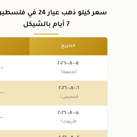
سعر كيلو ذهب عيار 24 في ف
7 أيام بالشيكل
التاريخ
٠٧-٠٨-٢٠٢٦
٠٠٠
.٠٠
↑
الجمعة
٠٦-٠٨-٢٠٢٦
٠٠٠
.٠٠
↓
الخميس
٠٥-٠٨-٢٠٢٦
٠٠
.٠٠
↑
الأربعاء