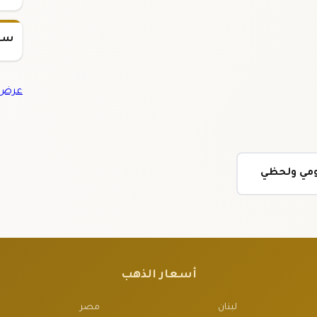
سعر س
عرض 
ومي ولحظي
أسعار الذهب
لبنان
مصر