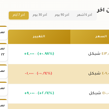
لسطين اخر
آخر 6 أشهر
آخر 90 يوم
آخر 30 يوم
آخر 7 أيام
سعر
السعر
التغيير
سعر
,
٤١٣
شيكل
(+٠.٩٨%)
٠٠٠
,
٤
+
.٠٠
٢٢
سعر
,
٤٠٩
شيكل
(-٠.٢٤%)
٠٠٠
,
-١
.٠٠
سعر
٠
,
٤١٠
شيكل
(+٢.٢٤%)
٠٠٠
,
٩
+
.٠٠
سعر