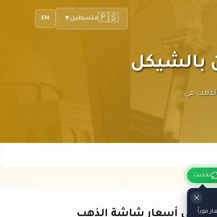
🇵🇸
فلسطين
EN
▼
عار الذهب في
تحديث
 فوراً
باقي أسعار شاشة الذهب