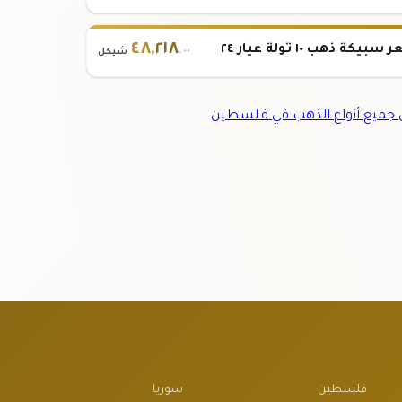
٤٨
,
٢١٨
بيكة ذهب ١٠ تولة عيار ٢٤
.٠٠
شيكل
جميع أنواع الذهب في فلسطين
فلسطين
سوريا