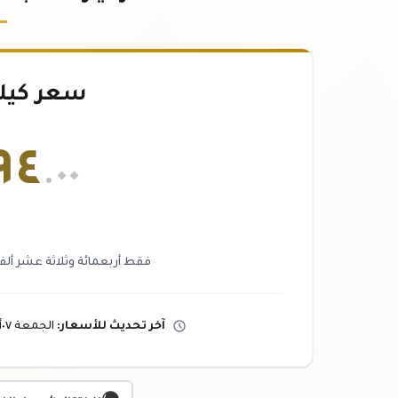
سعر كيل
٩٤
.٠٠
فقط أربعمائة وثلاثة عشر ألفا
آخر تحديث
للأسعار
:
الجمعة ٠٧
أ