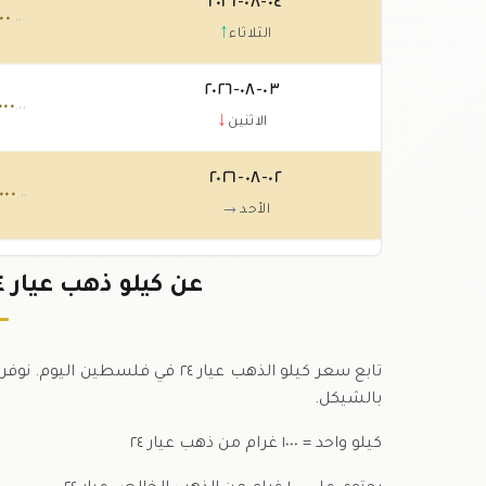
٠٤-٠٨-٢٠٢٦
٠٠
.٠٠
↑
الثلاثاء
٠٣-٠٨-٢٠٢٦
٠٠٠
.٠٠
↓
الاثنين
٠٢-٠٨-٢٠٢٦
٠٠٠
.٠٠
→
الأحد
٠١-٠٨-٢٠٢٦
٠٠٠
عن كيلو ذهب عيار ٢٤ في فلسطين بالشيكل
.٠٠
↓
السبت
تابع سعر كيلو الذهب عيار ٢٤ في
بالشيكل.
كيلو واحد = ١٠٠٠ غرام من ذهب عيار ٢٤