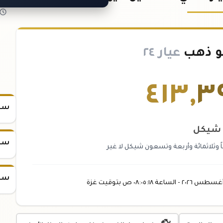
و ذهب
عيار ٢٤
٤١٣
,
٣
سعر
شيكل
سعر
ً وثلاثمائة وأربعة وتسعون شيكل لا غير
سعر
غسطس
٢٠٢٦ -
الساعة
٠٨:٠٥
:١٨
ص
بتوقيت غزة