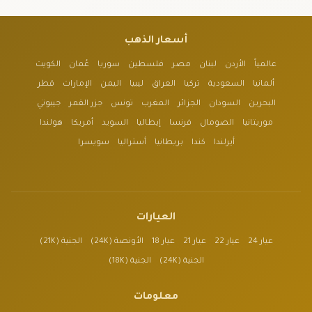
أسعار الذهب
عالمياً
الأردن
لبنان
مصر
فلسطين
سوريا
عُمان
الكويت
ألمانيا
السعودية
تركيا
العراق
ليبيا
اليمن
الإمارات
قطر
البحرين
السودان
الجزائر
المغرب
تونس
جزر القمر
جيبوتي
موريتانيا
الصومال
فرنسا
إيطاليا
السويد
أمريكا
هولندا
أيرلندا
كندا
بريطانيا
أستراليا
سويسرا
العيارات
عيار 24
عيار 22
عيار 21
عيار 18
الأونصة (24K)
الجنية (21K)
الجنية (24K)
الجنية (18K)
معلومات