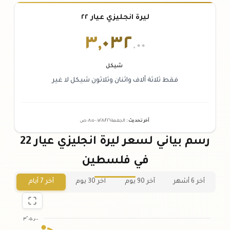
ليرة انجليزي عيار ٢٢
٣
,
٠٣٢
.٠٠
شيكل
فقط ثلاثة آلاف واثنان وثلاثون شيكل لا غير
آخر تحديث
:
الجمعة ٠٧
٢٠٢٦ -
/٠٨/
٠٨:٠٥
ص
رسم بياني لسعر ليرة انجليزي عيار 22
في فلسطين
آخر 6 أشهر
آخر 90 يوم
آخر 30 يوم
آخر 7 أيام
٣٬٠٥٠٫٠٠