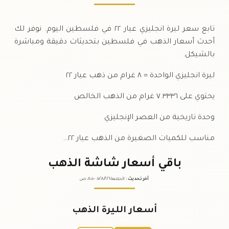
تابع سعر ليرة انجليزي عيار ٢٢ في فلسطين اليوم. نوفر لك
أحدث أسعار الذهب في فلسطين بتحديثات دقيقة ومباشرة
بالشيكل.
ليرة انجليزي الواحدة = ٨ غرام من ذهب عيار ٢٢
يحتوي على ٧.٣٣٣٦ غرام من الذهب الخالص
وحدة تاريخية من العصر الإنجليزي
مناسب للكميات الصغيرة من الذهب عيار ٢٢…
باقي أسعار شاشة الذهب
آخر تحديث
:
الجمعة ٠٧
٢٠٢٦ -
/٠٨/
٠٨:٠٥
ص
أسعار الليرة الذهب