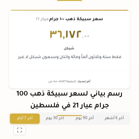
سعر سبيكة ذهب ١٠٠ جرام
عيار ٢١
٣٦
,
١٧٢
.٠٠
شيكل
فقط ستة وثلاثون ألفاً ومائة واثنان وسبعون شيكل لا غير
آخر تحديث
:
الجمعة ٠٧
٢٠٢٦ -
/٠٨/
٠٨:٠٥
ص
رسم بياني لسعر سبيكة ذهب 100
جرام عيار 21 في فلسطين
آخر 6 أشهر
آخر 90 يوم
آخر 30 يوم
آخر 7 أيام