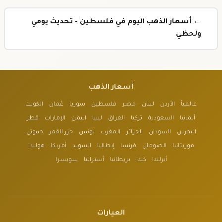
← أسعار الذهب اليوم في فلسطين - تحديث يومي
ولحظي
أسعار الذهب
عالمياً
الأردن
لبنان
مصر
فلسطين
سوريا
عُمان
الكويت
ألمانيا
السعودية
تركيا
العراق
ليبيا
اليمن
الإمارات
قطر
البحرين
السودان
الجزائر
المغرب
تونس
جزر القمر
جيبوتي
موريتانيا
الصومال
فرنسا
إيطاليا
السويد
أمريكا
هولندا
أيرلندا
كندا
بريطانيا
أستراليا
سويسرا
العيارات