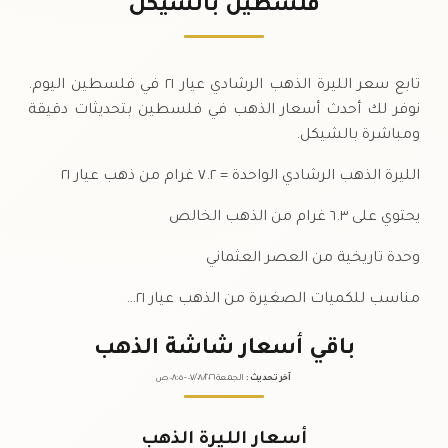
فلسطين بالشيكل
السبت
↓
تابع سعر الليرة الذهب الرشادي عيار ٢١ في فلسطين اليوم.
نوفر لك أحدث أسعار الذهب في فلسطين بتحديثات دقيقة
ومباشرة بالشيكل.
الليرة الذهب الرشادي الواحدة = ٧.٢ غرام من ذهب عيار ٢١
يحتوي على ٦.٣ غرام من الذهب الخالص
وحدة تاريخية من العصر العثماني
مناسب للكميات الصغيرة من الذهب عيار ٢١…
باقي أسعار شاشة الذهب
آخر تحديث
:
الجمعة ٠٧
٢٠٢٦ -
/٠٨/
٠٨:٠٥
ص
أسعار الليرة الذهب