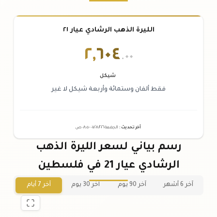
الليرة الذهب الرشادي عيار ٢١
٢
,
٦٠٤
.٠٠
شيكل
فقط ألفان وستمائة وأربعة شيكل لا غير
آخر تحديث
:
الجمعة ٠٧
٢٠٢٦ -
/٠٨/
٠٨:٠٥
ص
رسم بياني لسعر الليرة الذهب
الرشادي عيار 21 في فلسطين
آخر 6 أشهر
آخر 90 يوم
آخر 30 يوم
آخر 7 أيام