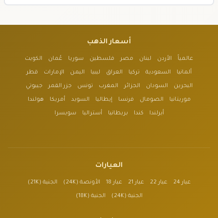
أسعار الذهب
عالمياً
الأردن
لبنان
مصر
فلسطين
سوريا
عُمان
الكويت
ألمانيا
السعودية
تركيا
العراق
ليبيا
اليمن
الإمارات
قطر
البحرين
السودان
الجزائر
المغرب
تونس
جزر القمر
جيبوتي
موريتانيا
الصومال
فرنسا
إيطاليا
السويد
أمريكا
هولندا
أيرلندا
كندا
بريطانيا
أستراليا
سويسرا
العيارات
عيار 24
عيار 22
عيار 21
عيار 18
الأونصة (24K)
الجنية (21K)
الجنية (24K)
الجنية (18K)