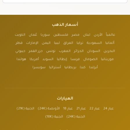
أسعار الذهب
عالمياً
الأردن
لبنان
مصر
فلسطين
سوريا
عُمان
الكويت
ألمانيا
السعودية
تركيا
العراق
ليبيا
اليمن
الإمارات
قطر
البحرين
السودان
الجزائر
المغرب
تونس
جزر القمر
جيبوتي
موريتانيا
الصومال
فرنسا
إيطاليا
السويد
أمريكا
هولندا
أيرلندا
كندا
بريطانيا
أستراليا
سويسرا
العيارات
عيار 24
عيار 22
عيار 21
عيار 18
الأونصة (24K)
الجنية (21K)
الجنية (24K)
الجنية (18K)