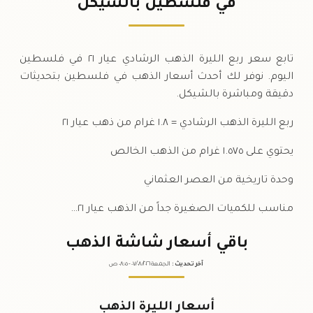
في فلسطين بالشيكل
السبت
↓
تابع سعر ربع الليرة الذهب الرشادي عيار ٢١ في فلسطين
اليوم. نوفر لك أحدث أسعار الذهب في فلسطين بتحديثات
دقيقة ومباشرة بالشيكل.
ربع الليرة الذهب الرشادي = ١.٨ غرام من ذهب عيار ٢١
يحتوي على ١.٥٧٥ غرام من الذهب الخالص
وحدة تاريخية من العصر العثماني
مناسب للكميات الصغيرة جداً من الذهب عيار ٢١…
باقي أسعار شاشة الذهب
آخر تحديث
:
الجمعة ٠٧
٢٠٢٦ -
/٠٨/
٠٨:٠٥
ص
أسعار الليرة الذهب