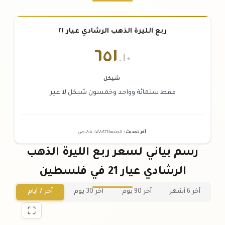
ربع الليرة الذهب الرشادي عيار ٢١
٦٥١
.١٠
شيكل
فقط ستمائة وواحد وخمسون شيكل لا غير
آخر تحديث
:
الجمعة ٠٧
٢٠٢٦ -
/٠٨/
٠٨:٠٥
ص
رسم بياني لسعر ربع الليرة الذهب
الرشادي عيار 21 في فلسطين
آخر 6 أشهر
آخر 90 يوم
آخر 30 يوم
آخر 7 أيام