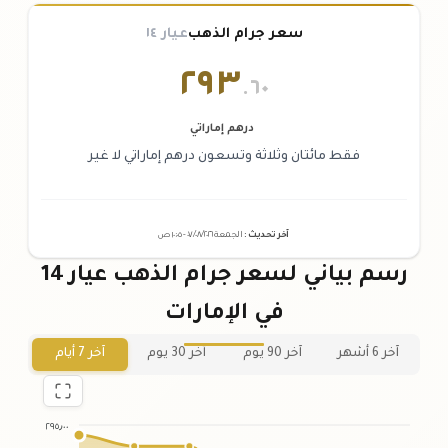
سعر جرام الذهب
عيار ١٤
٢٩٣
.٦٠
درهم إماراتي
فقط مائتان وثلاثة وتسعون درهم إماراتي لا غير
آخر تحديث
:
الجمعة ٠٧
٢٠٢٦ -
/٠٨/
١٠:٠٥
ص
رسم بياني لسعر جرام الذهب عيار 14
في الإمارات
آخر 6 أشهر
آخر 90 يوم
آخر 30 يوم
آخر 7 أيام
٢٩٥٫٠٠