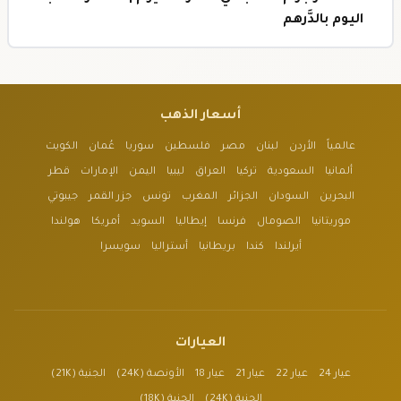
اليوم بالدَّرهم
أسعار الذهب
عالمياً
الأردن
لبنان
مصر
فلسطين
سوريا
عُمان
الكويت
ألمانيا
السعودية
تركيا
العراق
ليبيا
اليمن
الإمارات
قطر
البحرين
السودان
الجزائر
المغرب
تونس
جزر القمر
جيبوتي
موريتانيا
الصومال
فرنسا
إيطاليا
السويد
أمريكا
هولندا
أيرلندا
كندا
بريطانيا
أستراليا
سويسرا
العيارات
عيار 24
عيار 22
عيار 21
عيار 18
الأونصة (24K)
الجنية (21K)
الجنية (24K)
الجنية (18K)