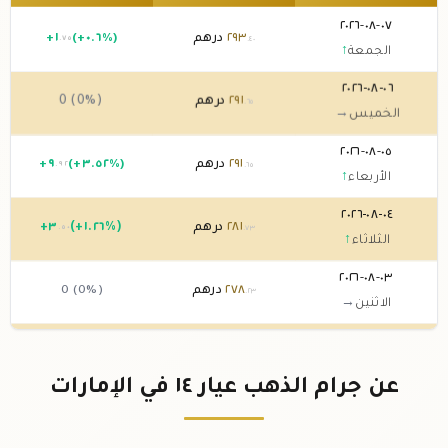
٠٧-٠٨-٢٠٢٦
٢٩٣
درهم
(+٠.٦%)
١
+
.٧٥
.٤٠
الجمعة
↑
٠٦-٠٨-٢٠٢٦
٢٩١
درهم
0 (0%)
.٦٥
الخميس
→
٠٥-٠٨-٢٠٢٦
٢٩١
درهم
(+٣.٥٢%)
٩
+
.٩٢
.٦٥
الأربعاء
↑
٠٤-٠٨-٢٠٢٦
٢٨١
درهم
(+١.٢٦%)
٣
+
.٥٠
.٧٣
الثلاثاء
↑
٠٣-٠٨-٢٠٢٦
٢٧٨
درهم
0 (0%)
.٢٣
الاثنين
→
٠٢-٠٨-٢٠٢٦
٢٧٨
درهم
0 (0%)
.٢٣
الأحد
→
عن جرام الذهب عيار ١٤ في الإمارات
٠١-٠٨-٢٠٢٦
٢٧٨
درهم
(-٠.٢١%)
-٠
.٥٨
.٢٣
السبت
↓