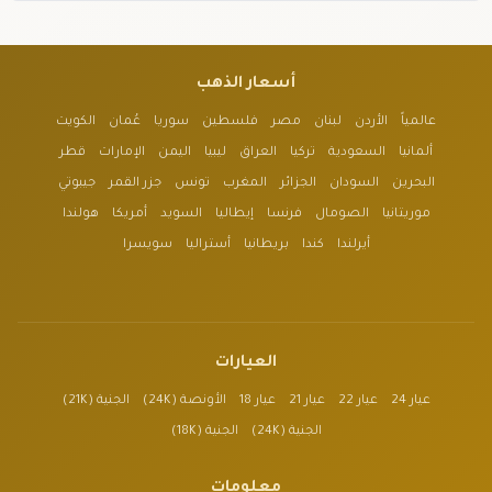
أسعار الذهب
عالمياً
الأردن
لبنان
مصر
فلسطين
سوريا
عُمان
الكويت
ألمانيا
السعودية
تركيا
العراق
ليبيا
اليمن
الإمارات
قطر
البحرين
السودان
الجزائر
المغرب
تونس
جزر القمر
جيبوتي
موريتانيا
الصومال
فرنسا
إيطاليا
السويد
أمريكا
هولندا
أيرلندا
كندا
بريطانيا
أستراليا
سويسرا
العيارات
عيار 24
عيار 22
عيار 21
عيار 18
الأونصة (24K)
الجنية (21K)
الجنية (24K)
الجنية (18K)
معلومات