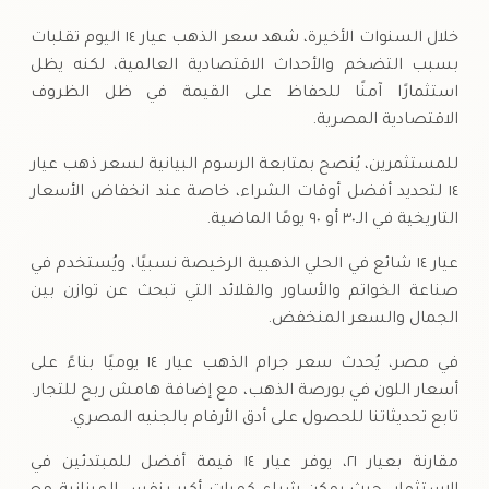
خلال السنوات الأخيرة، شهد سعر الذهب عيار ١٤ اليوم تقلبات
بسبب التضخم والأحداث الاقتصادية العالمية، لكنه يظل
استثمارًا آمنًا للحفاظ على القيمة في ظل الظروف
الاقتصادية المصرية.
للمستثمرين، يُنصح بمتابعة الرسوم البيانية لسعر ذهب عيار
١٤ لتحديد أفضل أوقات الشراء، خاصة عند انخفاض الأسعار
التاريخية في الـ٣٠ أو ٩٠ يومًا الماضية.
عيار ١٤ شائع في الحلي الذهبية الرخيصة نسبيًا، ويُستخدم في
صناعة الخواتم والأساور والقلائد التي تبحث عن توازن بين
الجمال والسعر المنخفض.
في مصر، يُحدث سعر جرام الذهب عيار ١٤ يوميًا بناءً على
أسعار اللون في بورصة الذهب، مع إضافة هامش ربح للتجار.
تابع تحديثاتنا للحصول على أدق الأرقام بالجنيه المصري.
مقارنة بعيار ٢١، يوفر عيار ١٤ قيمة أفضل للمبتدئين في