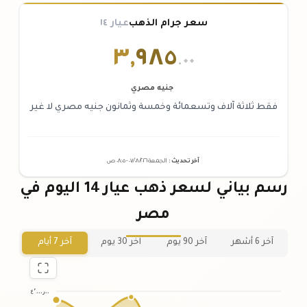
سعر جرام الذهب
عيار ١٤
٣
,
٩٨٥
.٠٠
جنيه مصري
فقط ثلاثة آلاف وتسعمائة وخمسة وثمانون جنيه مصري لا غير
آخر تحديث
:
الجمعة ٠٧
٢٠٢٦ -
/٠٨/
٠٨:٠٥
ص
رسم بياني لسعر ذهب عيار 14 اليوم في
مصر
آخر 6 أشهر
آخر 90 يوم
آخر 30 يوم
آخر 7 أيام
٤٬٠٠٠٫٠٠