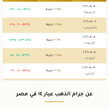
٠٧-٠٨-٢٠٢٦
٩٨٥
,
٣
جنية
(+٠.٧٦%)
٣٠
+
.٠٠
.٠٠
الجمعة
↑
٠٦-٠٨-٢٠٢٦
٩٥٥
,
٣
جنية
(-٠.٨٨%)
-٣٥
.٠٠
.٠٠
الخميس
↓
٠٥-٠٨-٢٠٢٦
٩٩٠
,
٣
جنية
(+٣.٥%)
١٣٥
+
.٠٠
.٠٠
الأربعاء
↑
٠٤-٠٨-٢٠٢٦
٨٥٥
,
٣
جنية
(+٠.١٣%)
٥
+
.٠٠
.٠٠
الثلاثاء
↑
٠٣-٠٨-٢٠٢٦
٨٥٠
,
٣
جنية
(-٠.٧٧%)
-٣٠
.٠٠
.٠٠
الاثنين
↓
٠٢-٠٨-٢٠٢٦
٨٨٠
,
٣
جنية
0 (0%)
.٠٠
الأحد
→
عن جرام الذهب عيار ١٤ في مصر
٠١-٠٨-٢٠٢٦
٨٨٠
,
٣
جنية
0 (0%)
.٠٠
السبت
→