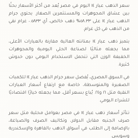
سعر الذهب عيار ١٤ اليوم في مصر يُعد من أكثر الأسعار بحثًا
بين عشاق المجوهرات والمستثمرين الصغار. يحتوي جرام
الذهب عيار ١٤ على ٥٨.٣٣% ذهب خالص، أي ٠.٥٨٣٣ غرام نقي
من الذهب في كل غرام.
يتميز ذهب عيار ١٤ بمتانته العالية مقارنة بالعيارات الأعلى،
مما يجعله مثاليًا لصناعة الحلي اليومية والمجوهرات
الخفيفة الوزن التي تتحمل الاستخدام اليومي دون خدوش
كثيرة.
في السوق المصري، يُفضل سعر جرام الذهب عيار ١٤ للكميات
الصغيرة والمتوسطة، خاصة مع ارتفاع أسعار العيارات
النقية مثل ٢١ و٢٤. يُباع بسعر أقل، مما يجعله خيارًا اقتصاديًا
للشراء اليومي.
تتأثر أسعار ذهب عيار ١٤ في مصر بعوامل محلية مثل سعر
صرف الجنيه مقابل الدولار، وتكاليف الصرف والصياغة،
بالإضافة إلى الطلب في أسواق الذهب بالقاهرة والإسكندرية
وسويس.