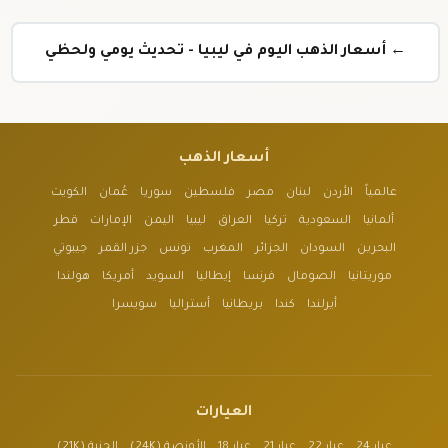
← أسعار الذهب اليوم في ليبيا - تحديث يومي ولحظي
أسعار الذهب
عالمياً
الأردن
لبنان
مصر
فلسطين
سوريا
عُمان
الكويت
ألمانيا
السعودية
تركيا
العراق
ليبيا
اليمن
الإمارات
قطر
البحرين
السودان
الجزائر
المغرب
تونس
جزر القمر
جيبوتي
موريتانيا
الصومال
فرنسا
إيطاليا
السويد
أمريكا
هولندا
أيرلندا
كندا
بريطانيا
أستراليا
سويسرا
العيارات
عيار 24
عيار 22
عيار 21
عيار 18
الأونصة (24K)
الجنية (21K)