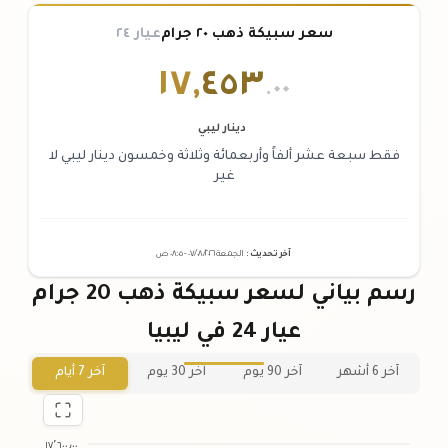
سعر سبيكة ذهب ٢٠ جرام
عيار ٢٤
١٧
,
٤٥٣
.٠٠
دينار ليبي
فقط سبعة عشر ألفاً وأربعمائة وثلاثة وخمسون دينار ليبي لا
غير
آخر تحديث
:
الجمعة ٠٧
٢٠٢٦ -
/٠٨/
٠٨:٠٥
ص
رسم بياني لسعر سبيكة ذهب 20 جرام
عيار 24 في ليبيا
آخر 6 أشهر
آخر 90 يوم
آخر 30 يوم
آخر 7 أيام
١٧٬٦٠٠٫٠٠