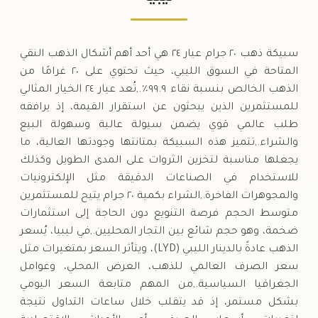
السبت
→
سبيكة ذهب ٢٠ جرام عيار ٢٤ هي أحد أهم أشكال الذهب النقي
المتاحة في السوق الليبي، حيث تحتوي على ٢٠ غرامًا من
الذهب الخالص بنسبة نقاء ٩٩.٩٪.,تُعد عيار ٢٤ الخيار المثالي
للمستثمرين الذين يبحثون عن استقرار القيمة، إذ يرافقه
طلب عالمي قوي يضمن سيولة عالية وسهولة البيع
والشراء.,تتميز هذه السبيكة بمتانتها وجودتها العالية، ما
يجعلها مناسبة لتخزين الثروات على المدى الطويل وكذلك
للاستخدام في الصناعات الدقيقة مثل الإلكترونيات
والمجوهرات الفاخرة.,الشراء بكمية ٢٠ جرام يتيح للمستثمرين
متوسط الحجم فرصة التنويع دون الحاجة إلى استثمارات
ضخمة، وهو حجم شائع بين التجار المحليين.,في ليبيا، يُسعر
الذهب عادةً بالدينار الليبي (LYD)، ويتأثر السعر بمتغيرات مثل
سعر الصرف العالمي للذهب، العرض المحلي، وعوامل
الجغرافيا السياسية.,من المهم متابعة السعر اليومي
بشكل مستمر، إذ قد يتقلب خلال ساعات التداول نتيجة