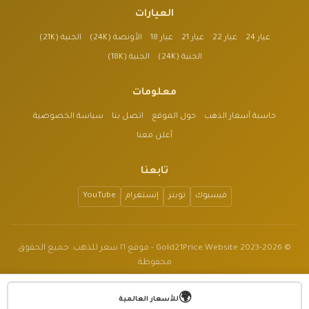
العيارات
عيار 24
عيار 22
عيار 21
عيار 18
الأونصة (24K)
الجنية (21K)
الجنية (24K)
الجنية (18K)
معلومات
حاسبة أسعار الذهب
حول الموقع
اتصل بنا
سياسة الخصوصية
أعلن معنا
تابعنا
فيسبوك
تويتر
إنستغرام
YouTube
© 2023-2026 Gold21Price Website - موقع ٢١ سعر للذهب. جميع الحقوق
محفوظة
الموقع للأغراض الإعلامية فقط وليس نصيحة مالية.
🌍
v1.3.2
للأسعار العالمية