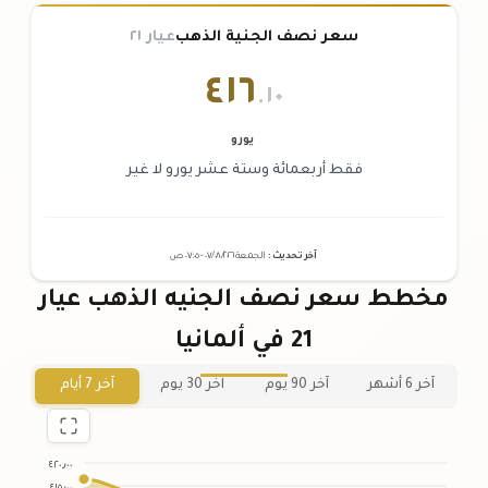
سعر نصف الجنية الذهب
عيار ٢١
٤١٦
.١٠
يورو
فقط أربعمائة وستة عشر يورو لا غير
آخر تحديث
:
الجمعة ٠٧
٢٠٢٦ -
/٠٨/
٠٧:٠٥
ص
مخطط سعر نصف الجنيه الذهب عيار
21 في ألمانيا
آخر 6 أشهر
آخر 90 يوم
آخر 30 يوم
آخر 7 أيام
٤٢٠٫٠٠
٤١٥٫٠٠