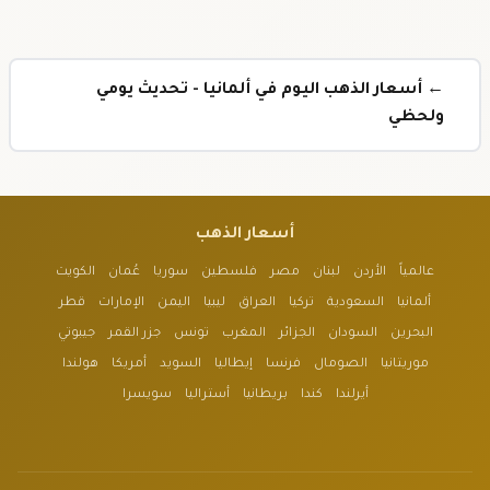
← أسعار الذهب اليوم في ألمانيا - تحديث يومي
ولحظي
أسعار الذهب
عالمياً
الأردن
لبنان
مصر
فلسطين
سوريا
عُمان
الكويت
ألمانيا
السعودية
تركيا
العراق
ليبيا
اليمن
الإمارات
قطر
البحرين
السودان
الجزائر
المغرب
تونس
جزر القمر
جيبوتي
موريتانيا
الصومال
فرنسا
إيطاليا
السويد
أمريكا
هولندا
أيرلندا
كندا
بريطانيا
أستراليا
سويسرا