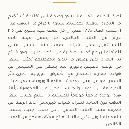
نصف الجنيه الذهب عيار ٢١ هو وحدة قياس تقليدية تُستَخدم
في التجارة الذهبية الهولندية، يساوي ٤ غرام من الذهب عيار
٢١.,نسبة النقاء ٠.٨٧٥ تعني أن كل نصف جنيه يحتوي على ٣.٥
غرام من الذهب الخالص، ما يضمن قيمة ثابتة
للمستثمرين.,يمكن شراء نصف جنيه كخيار مثالي
للمتعاملين مع كميات صغيرة من الذهب عيار ٢١، وهو شائع
بين الأفراد الذين يرغبون في تنويع محفظتهم.,يُحدَّث السعر
في الوقت الحقيقي باليورو، مما يسهل على المقيمين في
هولندا مقارنة الأسعار مع الأسواق الأوروبية الأخرى.,تأثر
السعر بعوامل مثل معدلات الفائدة الأوروبية، سعر صرف
اليورو مقابل الدولار، والطلب المحلي على المجوهرات.,تُعَدّ
هذه الوحدة مرجعاً موثوقاً للمستثمرين لتتبع تقلبات سعر
الذهب دون الحاجة لشراء كميات كبيرة.,في حالة الرغبة في
معرفة قيمة الذهب الصافي داخل نصف جنيه، يُحسب
بالمعادلة: الوزن الكلي × النقاء = ٤ غ × ٠.٨٧٥ = ٣.٥ غ من الذهب
الخالص.