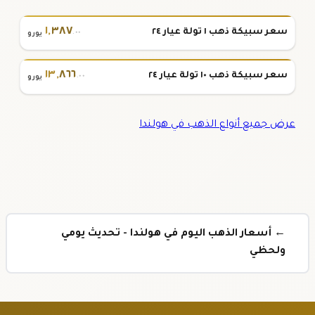
١
,
٣٨٧
سعر سبيكة ذهب ١ تولة عيار ٢٤
.٠٠
يورو
١٣
,
٨٦٦
سعر سبيكة ذهب ١٠ تولة عيار ٢٤
.٠٠
يورو
عرض جميع أنواع الذهب في هولندا
← أسعار الذهب اليوم في هولندا - تحديث يومي
ولحظي