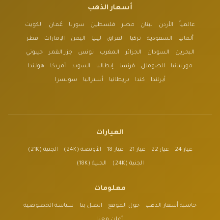
أسعار الذهب
عالمياً
الأردن
لبنان
مصر
فلسطين
سوريا
عُمان
الكويت
ألمانيا
السعودية
تركيا
العراق
ليبيا
اليمن
الإمارات
قطر
البحرين
السودان
الجزائر
المغرب
تونس
جزر القمر
جيبوتي
موريتانيا
الصومال
فرنسا
إيطاليا
السويد
أمريكا
هولندا
أيرلندا
كندا
بريطانيا
أستراليا
سويسرا
العيارات
عيار 24
عيار 22
عيار 21
عيار 18
الأونصة (24K)
الجنية (21K)
الجنية (24K)
الجنية (18K)
معلومات
حاسبة أسعار الذهب
حول الموقع
اتصل بنا
سياسة الخصوصية
أعلن معنا