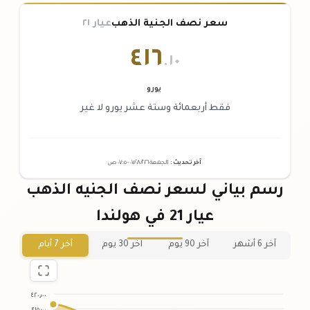
سعر نصف الجنية الذهب
عيار ٢١
٤١٦
.١٠
يورو
فقط أربعمائة وستة عشر يورو لا غير
آخر تحديث
:
الجمعة ٠٧
٢٠٢٦ -
/٠٨/
٠٧:٠٥
ص
رسم بياني لسعر نصف الجنيه الذهب
عيار 21 في هولندا
آخر 6 أشهر
آخر 90 يوم
آخر 30 يوم
آخر 7 أيام
٤٢٠٫٠٠
٤١٥٫٠٠