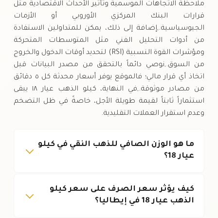
ملاحظة الاتجاهات الموسمية وتأثير الأحداث الاقتصادية مثل
قرارات البنك المركزي الأوروبي أو الأزمات
الجيوسياسية.,إضافة إلى ذلك، يمكن للمتداولين الاستفادة
من أدوات التحليل الفني مثل المتوسطات المتحركة
ومؤشرات القوة النسبية (RSI) لتحديد أوقات الدخول والخروج
من السوق.,نوصي دائماً بالتحقق من مصدر البيانات قبل
اتخاذ أي قرار مالي؛ فالموقع يوفر أسعار محدثة كل ٥ دقائق
من مصادر موثوقة.,في النهاية، كيلو الذهب عيار ١٨ يبقى
استثماراً ثابتاً لقيمة طويلة الأجل، خاصةً في ظل التضخم
وعدم استقرار العملات التقليدية.
ما هو الوزن الصافي للذهب النقي في كيلو
عيار 18؟
كيف يؤثر سعر الصرف على سعر كيلو
الذهب عيار 18 في إيطاليا؟