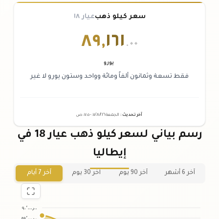
سعر كيلو ذهب
عيار ١٨
٨٩
,
١٦١
.٠٠
يورو
فقط تسعة وثمانون ألفاً ومائة وواحد وستون يورو لا غير
آخر تحديث
:
الجمعة ٠٧
٢٠٢٦ -
/٠٨/
٠٧:٠٥
ص
رسم بياني لسعر كيلو ذهب عيار 18 في
إيطاليا
آخر 6 أشهر
آخر 90 يوم
آخر 30 يوم
آخر 7 أيام
٩٠٬٠٠٠٫٠٠
٨٩٬٠٠٠٫٠٠