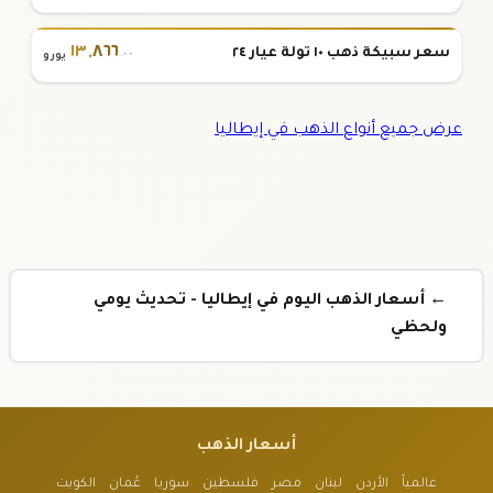
١٣
,
٨٦٦
سعر سبيكة ذهب ١٠ تولة عيار ٢٤
.٠٠
يورو
عرض جميع أنواع الذهب في إيطاليا
← أسعار الذهب اليوم في إيطاليا - تحديث يومي
ولحظي
أسعار الذهب
عالمياً
الأردن
لبنان
مصر
فلسطين
سوريا
عُمان
الكويت