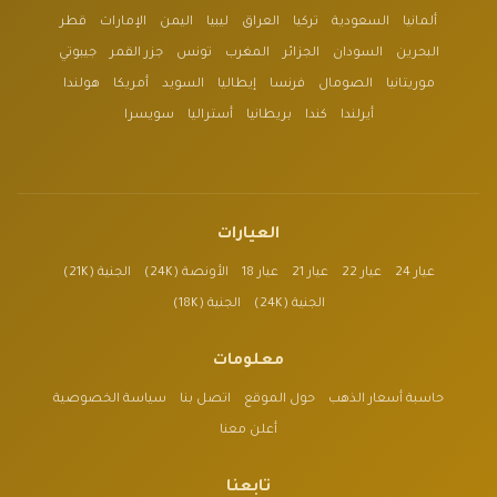
ألمانيا
السعودية
تركيا
العراق
ليبيا
اليمن
الإمارات
قطر
البحرين
السودان
الجزائر
المغرب
تونس
جزر القمر
جيبوتي
موريتانيا
الصومال
فرنسا
إيطاليا
السويد
أمريكا
هولندا
أيرلندا
كندا
بريطانيا
أستراليا
سويسرا
العيارات
عيار 24
عيار 22
عيار 21
عيار 18
الأونصة (24K)
الجنية (21K)
الجنية (24K)
الجنية (18K)
معلومات
حاسبة أسعار الذهب
حول الموقع
اتصل بنا
سياسة الخصوصية
أعلن معنا
تابعنا