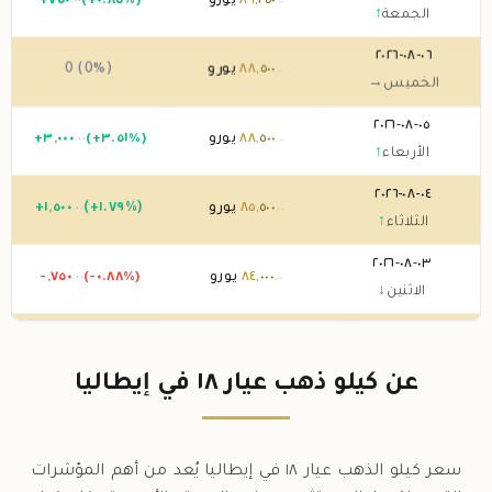
٢٥٠
,
٨٩
يورو
(+٠.٨٥%)
٧٥٠
+
.٠٠
.٠٠
الجمعة
↑
٠٦-٠٨-٢٠٢٦
٥٠٠
,
٨٨
يورو
0 (0%)
.٠٠
الخميس
→
٠٥-٠٨-٢٠٢٦
٥٠٠
,
٨٨
يورو
(+٣.٥١%)
٠٠٠
,
٣
+
.٠٠
.٠٠
الأربعاء
↑
٠٤-٠٨-٢٠٢٦
٥٠٠
,
٨٥
يورو
(+١.٧٩%)
٥٠٠
,
١
+
.٠٠
.٠٠
الثلاثاء
↑
٠٣-٠٨-٢٠٢٦
٠٠٠
,
٨٤
يورو
(-٠.٨٨%)
٧٥٠
,
-
.٠٠
.٠٠
الاثنين
↓
٠٢-٠٨-٢٠٢٦
٧٥٠
,
٨٤
يورو
0 (0%)
.٠٠
الأحد
→
عن كيلو ذهب عيار ١٨ في إيطاليا
٠١-٠٨-٢٠٢٦
٧٥٠
,
٨٤
يورو
0 (0%)
.٠٠
السبت
→
سعر كيلو الذهب عيار ١٨ في إيطاليا يُعد من أهم المؤشرات