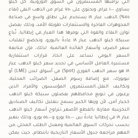
التي يراقبها المستثمرون في السوق الأوروبية. كل كيلو
يساوي ١٠٠٠ غرام، ويحتوي على ٧٥٠ غرام من الذهب النقي (نقاء
٧٥%).,الذهب عيار ١٨ يستخدم على نطاق واسع في صناعة
المجوهرات الفاخرة والاستثمارات طويلة الأمد، وذلك بفضل
توازن النقاء والقوة التي يوفرها هذا العيار.,في إيطاليا، تُباع
سبيكة كيلو الذهب عيار ١٨ عادةً باليورو، وتخضع لتقلبات
سعر الصرف وأسعار الفائدة العالمية. لذلك، فإن متابعة
السعر اليومي تساعد على اتخاذ قرارات استثمارية
مستنيرة.,العامل الأساسي في تحديد سعر كيلو الذهب عيار
١٨ هو سعر الذهب الفوري (Spot) في أسواق لندن (LME) أو
نيويورك، مع إضافة رسوم الصقل، الضرائب المحلية،
وتكاليف النقل.,المستثمرون المؤسسون والأفراد الذين
يرغبون في تنويع محافظهم يفضلون سبيكة كيلو الذهب
كخيار آمن، لأن وزنها الكبير يسمح بتقليل تكاليف الصناديق
التخزينية مقارنة بالقطع الأصغر.,تتراوح أسعار كيلو الذهب
عيار ١٨ في إيطاليا عادةً بين ٤٥,٠٠٠ يورو و٥٥,٠٠٠ يورو، وذلك يتغير
بحسب تحركات السوق العالمية ومعدل الطلب المحلي.,من
المهم مراجعة جدول الأسعار التاريخية بانتظام، حيث يمكن