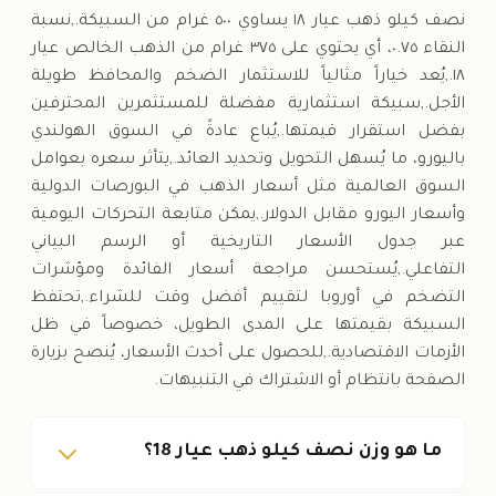
نصف كيلو ذهب عيار ١٨ يساوي ٥٠٠ غرام من السبيكة.,نسبة
النقاء ٠.٧٥، أي يحتوي على ٣٧٥ غرام من الذهب الخالص عيار
١٨.,يُعد خياراً مثالياً للاستثمار الضخم والمحافظ طويلة
الأجل.,سبيكة استثمارية مفضلة للمستثمرين المحترفين
بفضل استقرار قيمتها.,يُباع عادةً في السوق الهولندي
باليورو، ما يُسهل التحويل وتحديد العائد.,يتأثر سعره بعوامل
السوق العالمية مثل أسعار الذهب في البورصات الدولية
وأسعار اليورو مقابل الدولار.,يمكن متابعة التحركات اليومية
عبر جدول الأسعار التاريخية أو الرسم البياني
التفاعلي.,يُستحسن مراجعة أسعار الفائدة ومؤشرات
التضخم في أوروبا لتقييم أفضل وقت للشراء.,تحتفظ
السبيكة بقيمتها على المدى الطويل، خصوصاً في ظل
الأزمات الاقتصادية.,للحصول على أحدث الأسعار، يُنصح بزيارة
الصفحة بانتظام أو الاشتراك في التنبيهات.
ما هو وزن نصف كيلو ذهب عيار 18؟