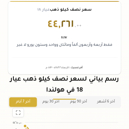
سعر نصف كيلو ذهب
عيار ١٨
٤٤
,
٢٦١
.٠٠
يورو
فقط أربعة وأربعون ألفاً ومائتان وواحد وستون يورو لا غير
آخر تحديث
:
الأربعاء ٠٥
٢٠٢٦ -
/٠٨/
٠٧:٢٣
م
رسم بياني لسعر نصف كيلو ذهب عيار
18 في هولندا
آخر 6 أشهر
آخر 90 يوم
آخر 30 يوم
آخر 7 أيام
٤٤٬٥٠٠٫٠٠