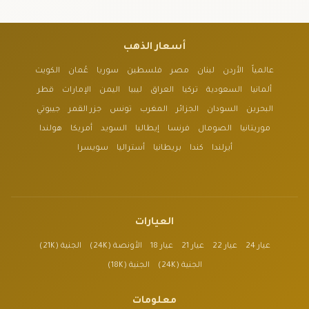
أسعار الذهب
عالمياً
الأردن
لبنان
مصر
فلسطين
سوريا
عُمان
الكويت
ألمانيا
السعودية
تركيا
العراق
ليبيا
اليمن
الإمارات
قطر
البحرين
السودان
الجزائر
المغرب
تونس
جزر القمر
جيبوتي
موريتانيا
الصومال
فرنسا
إيطاليا
السويد
أمريكا
هولندا
أيرلندا
كندا
بريطانيا
أستراليا
سويسرا
العيارات
عيار 24
عيار 22
عيار 21
عيار 18
الأونصة (24K)
الجنية (21K)
الجنية (24K)
الجنية (18K)
معلومات