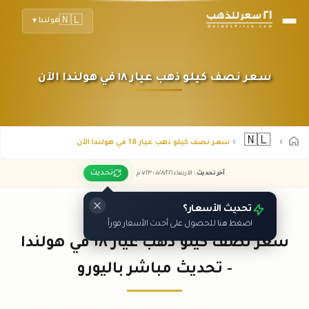
🇳🇱
هولندا
▼
سعر نصف كيلو ذهب عيار ١٨ في هولندا الآن
🇳🇱
سعر نصف كيلو ذهب عيار 18 في هولندا الآن
تحديث
آخر تحديث
:
الأربعاء ٠٥
٢٠٢٦ -
/٠٨/
٠٧:٢٣
م
تحديث الأسعار؟
اضغط هنا للحصول على أحدث الأسعار فوراً
سعر نصف كيلو ذهب عيار ١٨ في هولندا
- تحديث مباشر باليورو