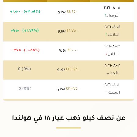
٠٥-٠٨-٢٠٢٦
٢٥٠
,
٤٤
يورو
(+٣.٥١%)
٥٠٠
,
١
+
.٠٠
.٠٠
الأربعاء
↑
٠٤-٠٨-٢٠٢٦
٧٥٠
,
٤٢
يورو
(+١.٧٩%)
٧٥٠
+
.٠٠
.٠٠
الثلاثاء
↑
٠٣-٠٨-٢٠٢٦
٠٠٠
,
٤٢
يورو
(-٠.٨٨%)
٣٧٥
,
-
.٠٠
.٠٠
الاثنين
↓
٠٢-٠٨-٢٠٢٦
٣٧٥
,
٤٢
يورو
0 (0%)
.٠٠
الأحد
→
٠١-٠٨-٢٠٢٦
٣٧٥
,
٤٢
يورو
0 (0%)
.٠٠
السبت
→
٣١-٠٧-٢٠٢٦
٣٧٥
,
٤٢
يورو
(-٢.٥٩%)
١٢٥
,
-١
.٠٠
.٠٠
الجمعة
↓
عن نصف كيلو ذهب عيار ١٨ في هولندا
٣٠-٠٧-٢٠٢٦
٥٠٠
,
٤٣
يورو
(+٢.٦٥%)
١٢٥
,
١
+
.٠٠
.٠٠
الخميس
↑