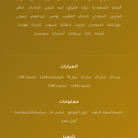
ألمانيا
السعودية
تركيا
العراق
ليبيا
اليمن
الإمارات
قطر
البحرين
السودان
الجزائر
المغرب
تونس
جزر القمر
جيبوتي
موريتانيا
الصومال
فرنسا
إيطاليا
السويد
أمريكا
هولندا
أيرلندا
كندا
بريطانيا
أستراليا
سويسرا
العيارات
عيار 24
عيار 22
عيار 21
عيار 18
الأونصة (24K)
الجنية (21K)
الجنية (24K)
الجنية (18K)
معلومات
حاسبة أسعار الذهب
حول الموقع
اتصل بنا
سياسة الخصوصية
أعلن معنا
تابعنا