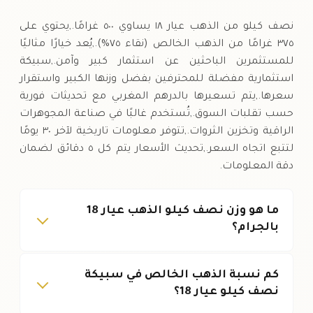
السبت
↓
نصف كيلو من الذهب عيار ١٨ يساوي ٥٠٠ غرامًا.,يحتوي على
٣٧٥ غرامًا من الذهب الخالص (نقاء ٧٥%).,يُعد خيارًا مثاليًا
للمستثمرين الباحثين عن استثمار كبير وآمن.,سبيكة
استثمارية مفضلة للمحترفين بفضل وزنها الكبير واستقرار
سعرها.,يتم تسعيرها بالدرهم المغربي مع تحديثات فورية
حسب تقلبات السوق.,تُستخدم غالبًا في صناعة المجوهرات
الراقية وتخزين الثروات.,تتوفر معلومات تاريخية لآخر ٣٠ يومًا
لتتبع اتجاه السعر.,تحديث الأسعار يتم كل ٥ دقائق لضمان
دقة المعلومات.
ما هو وزن نصف كيلو الذهب عيار 18
بالجرام؟
كم نسبة الذهب الخالص في سبيكة
نصف كيلو عيار 18؟