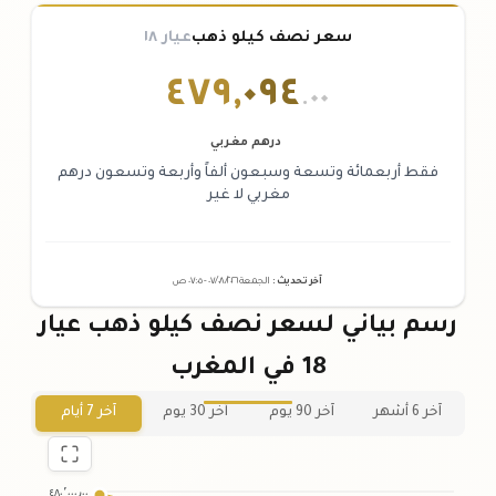
سعر نصف كيلو ذهب
عيار ١٨
٤٧٩
,
٠٩٤
.٠٠
درهم مغربي
فقط أربعمائة وتسعة وسبعون ألفاً وأربعة وتسعون درهم
مغربي لا غير
آخر تحديث
:
الجمعة ٠٧
٢٠٢٦ -
/٠٨/
٠٧:٠٥
ص
رسم بياني لسعر نصف كيلو ذهب عيار
18 في المغرب
آخر 6 أشهر
آخر 90 يوم
آخر 30 يوم
آخر 7 أيام
٤٨٠٬٠٠٠٫٠٠