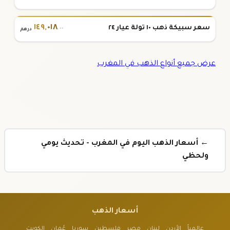
١٤٩
,
٠١٨
سعر سبيكة ذهب ١٠ تولة عيار ٢٤
.٠٠
درهم
عرض جميع أنواع الذهب في المغرب
← أسعار الذهب اليوم في المغرب - تحديث يومي
ولحظي
أسعار الذهب
عالمياً
الأردن
لبنان
مصر
فلسطين
سوريا
عُمان
الكويت