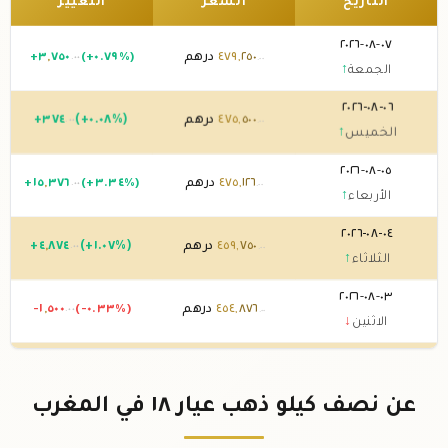
التاريخ
السعر
التغيير
٠٧-٠٨-٢٠٢٦
٢٥٠
,
٤٧٩
درهم
(+٠.٧٩%)
٧٥٠
,
٣
+
.٠٠
.٠٠
الجمعة
↑
٠٦-٠٨-٢٠٢٦
٥٠٠
,
٤٧٥
درهم
(+٠.٠٨%)
٣٧٤
+
.٠٠
.٠٠
الخميس
↑
٠٥-٠٨-٢٠٢٦
١٢٦
,
٤٧٥
درهم
(+٣.٣٤%)
٣٧٦
,
١٥
+
.٠٠
.٠٠
الأربعاء
↑
٠٤-٠٨-٢٠٢٦
٧٥٠
,
٤٥٩
درهم
(+١.٠٧%)
٨٧٤
,
٤
+
.٠٠
.٠٠
الثلاثاء
↑
٠٣-٠٨-٢٠٢٦
٨٧٦
,
٤٥٤
درهم
(-٠.٣٣%)
٥٠٠
,
-١
.٠٠
.٠٠
الاثنين
↓
٠٢-٠٨-٢٠٢٦
٣٧٦
,
٤٥٦
درهم
0 (0%)
.٠٠
الأحد
→
عن نصف كيلو ذهب عيار ١٨ في المغرب
٠١-٠٨-٢٠٢٦
٣٧٦
,
٤٥٦
درهم
(-٠.١٦%)
٧٥٠
,
-
.٠٠
.٠٠