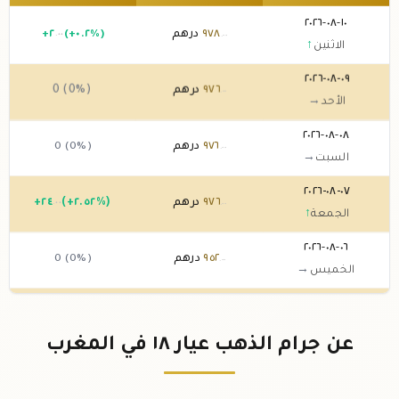
١٠-٠٨-٢٠٢٦
٩٧٨
درهم
(+٠.٢%)
٢
+
.٠٠
.٠٠
الاثنين
↑
٠٩-٠٨-٢٠٢٦
٩٧٦
درهم
0 (0%)
.٠٠
الأحد
→
٠٨-٠٨-٢٠٢٦
٩٧٦
درهم
0 (0%)
.٠٠
السبت
→
٠٧-٠٨-٢٠٢٦
٩٧٦
درهم
(+٢.٥٢%)
٢٤
+
.٠٠
.٠٠
الجمعة
↑
٠٦-٠٨-٢٠٢٦
٩٥٢
درهم
0 (0%)
.٠٠
الخميس
→
٠٥-٠٨-٢٠٢٦
٩٥٢
درهم
(+٣.٤٨%)
٣٢
+
.٠٠
.٠٠
الأربعاء
↑
عن جرام الذهب عيار ١٨ في المغرب
٠٤-٠٨-٢٠٢٦
٩٢٠
درهم
(+١.١%)
١٠
+
.٠٠
.٠٠
الثلاثاء
↑