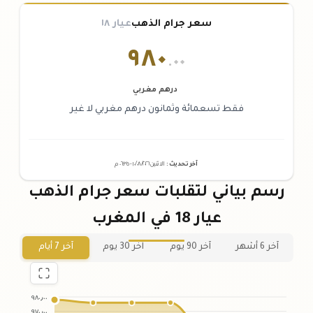
سعر جرام الذهب
عيار ١٨
٩٨٠
.٠٠
درهم مغربي
فقط تسعمائة وثمانون درهم مغربي لا غير
آخر تحديث
:
الاثنين ١٠
٢٠٢٦ -
/٠٨/
٠٦:٣٥
م
رسم بياني لتقلبات سعر جرام الذهب
عيار 18 في المغرب
آخر 6 أشهر
آخر 90 يوم
آخر 30 يوم
آخر 7 أيام
٩٨٠٫٠٠
٩٧٠٫٠٠