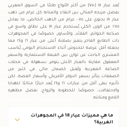
يُعد عيار ١٨ (٧٥٠) من أكثر الأنواع طلبًا في السوق المغربي
بفضل مزيجه المثالي بين النقاء والمتانة.,كل غرام من ذهب
عيار ١٨ يحتوي على ٠.٧٥ غرام من الذهب الخالص، ما يعادل
٧٥٪ من الوزن الكلي.,يُستخدم عيار ١٨ على نطاق واسع في
صناعة الخواتم، القلائد، والأساور، خصوصًا في المجوهرات
ذات الطابع الفاخر.,يتميز بصلابة أعلى من عيار ٢١ و٢٤ مما
يجعله أقل عرضة للخدوش أثناء الاستخدام اليومي.,يُناسب
المشتري الباحث عن توازن بين القيمة الاستثمارية والسعر
المعقول مقارنة بالعيار الأعلى.,يتوفر بسهولة في محلات
الصاغة المغربية ويُقبل كضمان مالي في كثير من
الصفقات.,يتأثر بسعر الدولار الأمريكي وأسعار الفضة، لكن
تأثيره يبقى أقل من عيارات ٢١ و٢٤.,يُعد خيارًا مثاليًا للهدايا
والاحتفالات، خصوصًا للخطوبة والزواج، بفضل مظهره
اللامع ومتانته.
ما هي مميزات عيار 18 في المجوهرات
الغربية؟