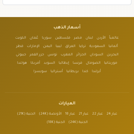
أسعار الذهب
عالمياً
الأردن
لبنان
مصر
فلسطين
سوريا
عُمان
الكويت
ألمانيا
السعودية
تركيا
العراق
ليبيا
اليمن
الإمارات
قطر
البحرين
السودان
الجزائر
المغرب
تونس
جزر القمر
جيبوتي
موريتانيا
الصومال
فرنسا
إيطاليا
السويد
أمريكا
هولندا
أيرلندا
كندا
بريطانيا
أستراليا
سويسرا
العيارات
عيار 24
عيار 22
عيار 21
عيار 18
الأونصة (24K)
الجنية (21K)
الجنية (24K)
الجنية (18K)