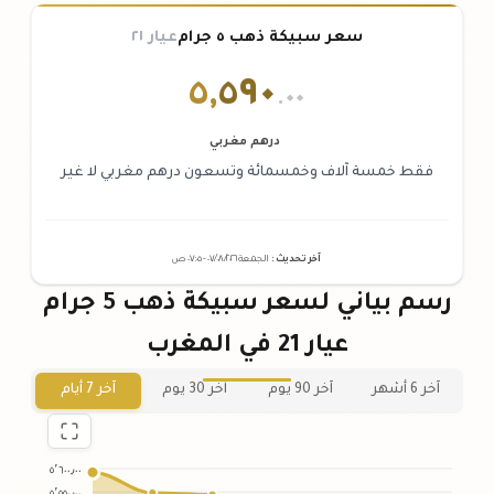
سعر سبيكة ذهب ٥ جرام
عيار ٢١
٥
,
٥٩٠
.٠٠
درهم مغربي
فقط خمسة آلاف وخمسمائة وتسعون درهم مغربي لا غير
آخر تحديث
:
الجمعة ٠٧
٢٠٢٦ -
/٠٨/
٠٧:٠٥
ص
رسم بياني لسعر سبيكة ذهب 5 جرام
عيار 21 في المغرب
آخر 6 أشهر
آخر 90 يوم
آخر 30 يوم
آخر 7 أيام
٥٬٦٠٠٫٠٠
٥٬٥٥٠٫٠٠