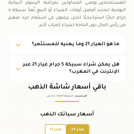
للمستخدمين.,نوصي المتداولين بمراقبة الرسوم البيانية
اليومية لتحديد أفضل أوقات الشراء أو البيع.,تُعدّ سبيكة ٥
جرام خيارًا استراتيجيًا للذين يرغبون في استثمار جزء صغير
من رأس المال دون الحاجة لشراء كميات أكبر.
ما هو العيار 21 وما يعنيه للمستثمر؟
هل يمكن شراء سبيكة 5 جرام عيار 21 عبر
الإنترنت في المغرب؟
باقي أسعار شاشة الذهب
آخر تحديث
:
الجمعة ٠٧
٢٠٢٦ -
/٠٨/
٠٧:٠٥
ص
أسعار سبائك الذهب
عيار 24
عيار 21