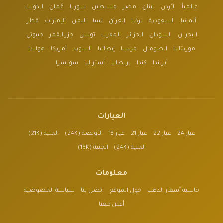
عالمياً
الأردن
لبنان
مصر
فلسطين
سوريا
عُمان
الكويت
ألمانيا
السعودية
تركيا
العراق
ليبيا
اليمن
الإمارات
قطر
البحرين
السودان
الجزائر
المغرب
تونس
جزر القمر
جيبوتي
موريتانيا
الصومال
فرنسا
إيطاليا
السويد
أمريكا
هولندا
أيرلندا
كندا
بريطانيا
أستراليا
سويسرا
العيارات
عيار 24
عيار 22
عيار 21
عيار 18
الأونصة (24K)
الجنية (21K)
الجنية (24K)
الجنية (18K)
معلومات
حاسبة أسعار الذهب
حول الموقع
اتصل بنا
سياسة الخصوصية
أعلن معنا