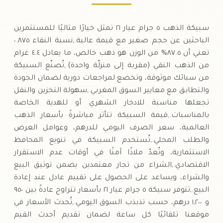
سبيكة الذهب ٥ جرام عيار ٢١ تمثل خيارًا مثاليًا للمستثمرين
الباحثين عن حجم صغير مع قيمة عالية.,نسبة النقاء ٠.٨٧٥
تعني أن ٨٧.٥% من الوزن هو ذهب خالص، ما يعادل ٤.٤ غرام
من الذهب النقي (مقربة إلى منزلّة واحدة).,تُصنّع السبيكة
من سبائك موثوقة، وتخضع لمراجعات دورية لضمان الجودة
والتطابق مع معايير السوق المغربي.,سهولة التخزين والنقل
تجعلها مناسبة للادخار الشهري أو للهدية الخاصة
بالمناسبات.,قيمة السبيكة تتأثر مباشرةً بأسعار الذهب
العالمية، سعر الصرف اليومي للدرهم، وعوامل العرض
والطلب المحلي.,تُستخدم السبيكة في تنويع المحافظ
الاستثمارية، وتُعدّ ملاذًا آمنًا في أوقات عدم الاستقرار
الاقتصادي.,الشراء من تجار معتمدين يضمن توثيق البيع
والشراء، ويساعد على الحصول على تقييم عادل عند إعادة
البيع.,تتوفر سبيكة ٥ جرام عيار ٢١ بأسعار تتراوح عادةً بين ٩٥٠
و ١,٢٠٠ درهم، حسب تذبذب السوق اليومي.,تُحدث الأسعار في
موقعنا تلقائيًا كل ساعة لضمان تقديم أحدث القيم