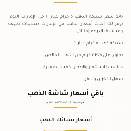
تابع سعر سبيكة الذهب ٥ جرام عيار ٢١ في الإمارات اليوم.
نوفر لك أحدث أسعار الذهب في الإمارات بتحديثات دقيقة
ومباشرة بالدرهم إماراتي.
سبيكة ذهب ٥ غرام عيار ٢١
يحتوي على ٤.٣٧٥ غرام من الذهب الخالص
مناسب للاستثمار والادخار بكميات صغيرة
سهل التخزين والنقل…
باقي أسعار شاشة الذهب
آخر تحديث
:
الجمعة ٠٧
٢٠٢٦ -
/٠٨/
١٠:٠٥
ص
أسعار سبائك الذهب