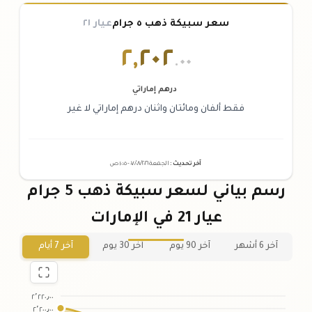
سعر سبيكة ذهب ٥ جرام
عيار ٢١
٢
,
٢٠٢
.٠٠
درهم إماراتي
فقط ألفان ومائتان واثنان درهم إماراتي لا غير
آخر تحديث
:
الجمعة ٠٧
٢٠٢٦ -
/٠٨/
١٠:٠٥
ص
رسم بياني لسعر سبيكة ذهب 5 جرام
عيار 21 في الإمارات
آخر 6 أشهر
آخر 90 يوم
آخر 30 يوم
آخر 7 أيام
٢٬٢٢٠٫٠٠
٢٬٢٠٠٫٠٠