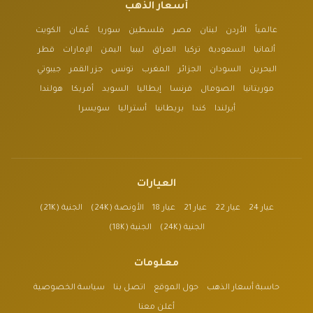
أسعار الذهب
عالمياً
الأردن
لبنان
مصر
فلسطين
سوريا
عُمان
الكويت
ألمانيا
السعودية
تركيا
العراق
ليبيا
اليمن
الإمارات
قطر
البحرين
السودان
الجزائر
المغرب
تونس
جزر القمر
جيبوتي
موريتانيا
الصومال
فرنسا
إيطاليا
السويد
أمريكا
هولندا
أيرلندا
كندا
بريطانيا
أستراليا
سويسرا
العيارات
عيار 24
عيار 22
عيار 21
عيار 18
الأونصة (24K)
الجنية (21K)
الجنية (24K)
الجنية (18K)
معلومات
حاسبة أسعار الذهب
حول الموقع
اتصل بنا
سياسة الخصوصية
أعلن معنا