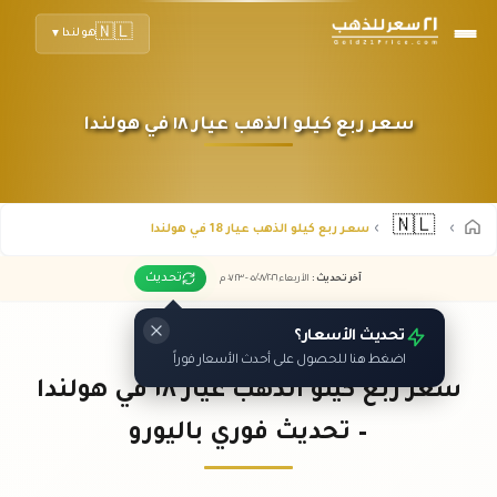
🇳🇱
هولندا
▼
سعر ربع كيلو الذهب عيار ١٨ في هولندا
🇳🇱
سعر ربع كيلو الذهب عيار 18 في هولندا
تحديث
آخر تحديث
:
الأربعاء ٠٥
٢٠٢٦ -
/٠٨/
٠٧:٢٣
م
تحديث الأسعار؟
اضغط هنا للحصول على أحدث الأسعار فوراً
سعر ربع كيلو الذهب عيار ١٨ في هولندا
– تحديث فوري باليورو