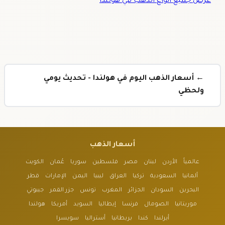
عرض جميع أنواع الذهب في هولندا
← أسعار الذهب اليوم في هولندا - تحديث يومي
ولحظي
أسعار الذهب
عالمياً
الأردن
لبنان
مصر
فلسطين
سوريا
عُمان
الكويت
ألمانيا
السعودية
تركيا
العراق
ليبيا
اليمن
الإمارات
قطر
البحرين
السودان
الجزائر
المغرب
تونس
جزر القمر
جيبوتي
موريتانيا
الصومال
فرنسا
إيطاليا
السويد
أمريكا
هولندا
أيرلندا
كندا
بريطانيا
أستراليا
سويسرا