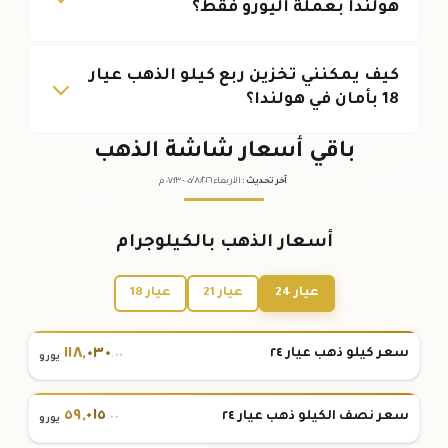
هولندا بعملة اليورو فقط؟
كيف يمكنني تخزين ربع كيلو الذهب عيار
18 بأمان في هولندا؟
باقي أسعار شاشة الذهب
آخر تحديث
:
الأربعاء ٠٥
٢٠٢٦ -
/٠٨/
٠٧:٢٣
م
أسعار الذهب بالكيلوجرام
عيار 24
عيار 21
عيار 18
١١٨
,
٠٣٠
سعر كيلو ذهب عيار ٢٤
.٠٠
يورو
٥٩
,
٠١٥
سعر نصف الكيلو ذهب عيار ٢٤
.٠٠
يورو