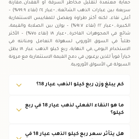
حماية معتمدة لتقليل مخاطر السرقة أو الفقدان.,مقارنة
سريعة بين عيارات الذهب الشائعة:, • عيار ٢٤ (نقاء ٩٩.٩%) –
أعلى نقاء، لكنه أكثر طراوة ويفضل للمقاييس الاستثمارية
الكبيرة., • عيار ٢٢ (نقاء ٩١.٧%) – يوازن بين الصلابة والقيمة،
شائع في المجوهرات الفاخرة., • عيار ١٨ (نقاء ٧٥%) – الأكثر
طلباً في السوق الأوروبي لسهولة التعامل ومتانته في
الاستخدام اليومي.,في النهاية، ربع كيلو الذهب عيار ١٨ يظل
خياراً قوياً للذين يرغبون في دمج القيمة الاستثمارية مع مرونة
السيولة في الأسواق الأوروبية.
كم يبلغ وزن ربع كيلو الذهب عيار 18؟
ما هو النقاء الفعلي لذهب عيار 18 في ربع
كيلو؟
هل يتأثر سعر ربع كيلو الذهب عيار 18 في