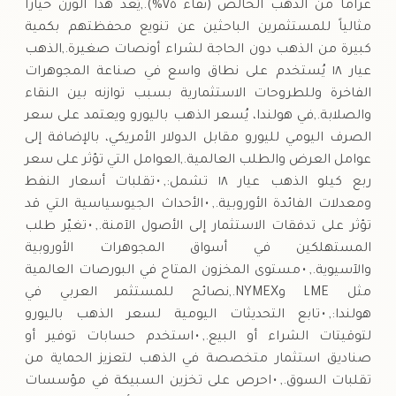
غراماً من الذهب الخالص (نقاء ٧٥%).,يُعدّ هذا الوزن خياراً
مثالياً للمستثمرين الباحثين عن تنويع محفظتهم بكمية
كبيرة من الذهب دون الحاجة لشراء أونصات صغيرة.,الذهب
عيار ١٨ يُستخدم على نطاق واسع في صناعة المجوهرات
الفاخرة وللطروحات الاستثمارية بسبب توازنه بين النقاء
والصلابة.,في هولندا، يُسعر الذهب باليورو ويعتمد على سعر
الصرف اليومي لليورو مقابل الدولار الأمريكي، بالإضافة إلى
عوامل العرض والطلب العالمية.,العوامل التي تؤثر على سعر
ربع كيلو الذهب عيار ١٨ تشمل:, • تقلبات أسعار النفط
ومعدلات الفائدة الأوروبية., • الأحداث الجيوسياسية التي قد
تؤثر على تدفقات الاستثمار إلى الأصول الآمنة., • تغيّر طلب
المستهلكين في أسواق المجوهرات الأوروبية
والآسيوية., • مستوى المخزون المتاح في البورصات العالمية
مثل LME وNYMEX.,نصائح للمستثمر العربي في
هولندا:, • تابع التحديثات اليومية لسعر الذهب باليورو
لتوقيتات الشراء أو البيع., • استخدم حسابات توفير أو
صناديق استثمار متخصصة في الذهب لتعزيز الحماية من
تقلبات السوق., • احرص على تخزين السبيكة في مؤسسات