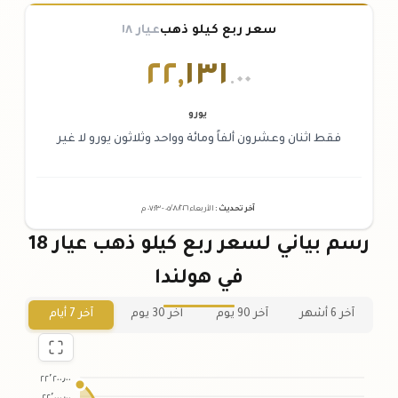
سعر ربع كيلو ذهب
عيار ١٨
٢٢
,
١٣١
.٠٠
يورو
فقط اثنان وعشرون ألفاً ومائة وواحد وثلاثون يورو لا غير
آخر تحديث
:
الأربعاء ٠٥
٢٠٢٦ -
/٠٨/
٠٧:٢٣
م
رسم بياني لسعر ربع كيلو ذهب عيار 18
في هولندا
آخر 6 أشهر
آخر 90 يوم
آخر 30 يوم
آخر 7 أيام
٢٢٬٢٠٠٫٠٠
٢٢٬٠٠٠٫٠٠