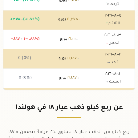
١٢٥
,
٢٢
يورو
(+٣.٥١%)
٧٥٠
+
.٠٠
.٠٠
الأربعاء
↑
٠٤-٠٨-٢٠٢٦
٣٧٥
,
٢١
يورو
(+١.٧٩%)
٣٧٥
+
.٠٠
.٠٠
الثلاثاء
↑
٠٣-٠٨-٢٠٢٦
٠٠٠
,
٢١
يورو
(-٠.٨٨%)
١٨٧
,
-
.٥٠
.٠٠
الاثنين
↓
٠٢-٠٨-٢٠٢٦
١٨٧
,
٢١
يورو
0 (0%)
.٥٠
الأحد
→
٠١-٠٨-٢٠٢٦
١٨٧
,
٢١
يورو
0 (0%)
.٥٠
السبت
→
٣١-٠٧-٢٠٢٦
١٨٧
,
٢١
يورو
(-٢.٥٩%)
٥٦٢
,
-
.٥٠
.٥٠
الجمعة
↓
عن ربع كيلو ذهب عيار ١٨ في هولندا
٣٠-٠٧-٢٠٢٦
٧٥٠
,
٢١
يورو
(+٢.٦٥%)
٥٦٢
+
.٥٠
.٠٠
الخميس
↑
ربع كيلو من الذهب عيار ١٨ يساوي ٢٥٠ غراماً؛ يتضمن ١٨٧.٥