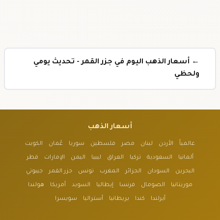
← أسعار الذهب اليوم في جزر القمر - تحديث يومي
ولحظي
أسعار الذهب
عالمياً
الأردن
لبنان
مصر
فلسطين
سوريا
عُمان
الكويت
ألمانيا
السعودية
تركيا
العراق
ليبيا
اليمن
الإمارات
قطر
البحرين
السودان
الجزائر
المغرب
تونس
جزر القمر
جيبوتي
موريتانيا
الصومال
فرنسا
إيطاليا
السويد
أمريكا
هولندا
أيرلندا
كندا
بريطانيا
أستراليا
سويسرا