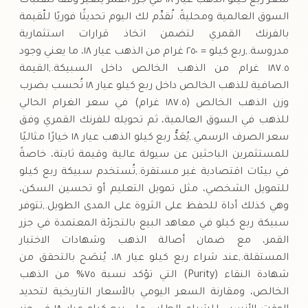
سعر ربع كيلو الذهب عيار ١٨ في جزر القمر يتغير وفقًا لتقلبات
السوق العالمية ومحليةً. نُقدِّم لك اليوم تحديثًا فوريًا للّقيمة
بالفرنك القمري لتضمن اتخاذ قرارات استثمارية
مدروسة.,ربع كيلو = ٢٥٠ غرام من الذهب عيار ١٨، ما يعني وجود
١٨٧.٥ غرام من الذهب الخالص داخل السبيكة.,القيمة
الصافية للذهب الخالص داخل ربع كيلو عيار ١٨ تُحسب بضرب
وزن الذهب الخالص (١٨٧.٥ غرام) في سعر الغرام الحالي
للذهب في السوق العالمية، ثم تحويله للفرنك القمري وفق
سعر الصرف الرسمي.,يُعَدُّ ربع كيلو الذهب عيار ١٨ خيارًا مثاليًا
للمستثمرين الباحثين عن سيولة عالية وقيمة ثابتة، خاصةً
في بيئات اقتصادية غير مستقرة.,تُستخدم سبيكة ربع كيلو
للتمويل الشخصي، مثل تمويل التعليم أو تحسين السكن،
وهي كذلك أداة للحفظ على الثروة على المدى الطويل.,تتوفر
سبيكة ربع كيلو في معاهد البيع بالتجزئة المعتمدة في جزر
القمر، مع ضمان أصالة الذهب وشهادات الاختبار
المستقلة.,عند شراء ربع كيلو عيار ١٨، يُنصَح بالتحقق من
شهادة النقاء (Purity) التي تؤكد نسبة ٧٥% من الذهب
الخالص، ومقارنة السعر اليومي بالأسعار التاريخية لتحديد