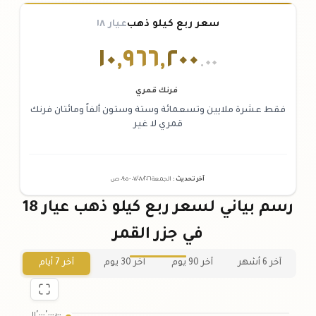
سعر ربع كيلو ذهب
عيار ١٨
١٠
,
٩٦٦
,
٢٠٠
.٠٠
فرنك قمري
فقط عشرة ملايين وتسعمائة وستة وستون ألفاً ومائتان فرنك
قمري لا غير
آخر تحديث
:
الجمعة ٠٧
٢٠٢٦ -
/٠٨/
٠٩:٠٥
ص
رسم بياني لسعر ربع كيلو ذهب عيار 18
في جزر القمر
آخر 6 أشهر
آخر 90 يوم
آخر 30 يوم
آخر 7 أيام
١١٬٠٠٠٬٠٠٠٫٠٠