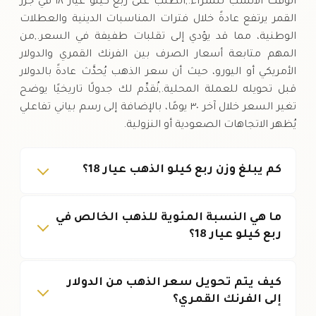
الوقت الأنسب للشراء.,الطلب على ربع كيلو عيار ١٨ في جزر
القمر يرتفع عادةً خلال فترات المناسبات الدينية والعطلات
الوطنية، مما قد يؤدي إلى تقلبات طفيفة في السعر.,من
المهم متابعة أسعار الصرف بين الفرنك القمري والدولار
الأمريكي أو اليورو، حيث أن سعر الذهب يُحدَّث عادةً بالدولار
قبل تحويله للعملة المحلية.,نُقدِّم لك جدولًا تاريخيًا يوضح
تغير السعر خلال آخر ٣٠ يومًا، بالإضافة إلى رسم بياني تفاعلي
يُظهر الاتجاهات الصعودية أو النزولية.
كم يبلغ وزن ربع كيلو الذهب عيار 18؟
ما هي النسبة المئوية للذهب الخالص في
ربع كيلو عيار 18؟
كيف يتم تحويل سعر الذهب من الدولار
إلى الفرنك القمري؟