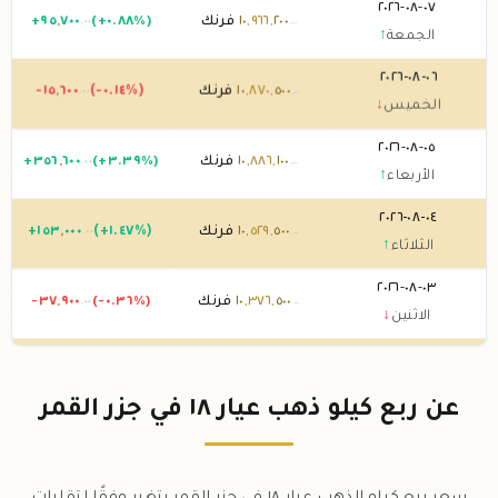
٠٧-٠٨-٢٠٢٦
٢٠٠
,
٩٦٦
,
١٠
فرنك
(+٠.٨٨%)
٧٠٠
,
٩٥
+
.٠٠
.٠٠
الجمعة
↑
٠٦-٠٨-٢٠٢٦
٥٠٠
,
٨٧٠
,
١٠
فرنك
(-٠.١٤%)
٦٠٠
,
-١٥
.٠٠
.٠٠
الخميس
↓
٠٥-٠٨-٢٠٢٦
١٠٠
,
٨٨٦
,
١٠
فرنك
(+٣.٣٩%)
٦٠٠
,
٣٥٦
+
.٠٠
.٠٠
الأربعاء
↑
٠٤-٠٨-٢٠٢٦
٥٠٠
,
٥٢٩
,
١٠
فرنك
(+١.٤٧%)
٠٠٠
,
١٥٣
+
.٠٠
.٠٠
الثلاثاء
↑
٠٣-٠٨-٢٠٢٦
٥٠٠
,
٣٧٦
,
١٠
فرنك
(-٠.٣٦%)
٩٠٠
,
-٣٧
.٠٠
.٠٠
الاثنين
↓
٠٢-٠٨-٢٠٢٦
٤٠٠
,
٤١٤
,
١٠
فرنك
(-٠.٠٢%)
٢٠٠
,
-٢
.٠٠
.٠٠
الأحد
↓
عن ربع كيلو ذهب عيار ١٨ في جزر القمر
٠١-٠٨-٢٠٢٦
٦٠٠
,
٤١٦
,
١٠
فرنك
(-٠.٠٤%)
٣٠٠
,
-٤
.٠٠
.٠٠
السبت
↓