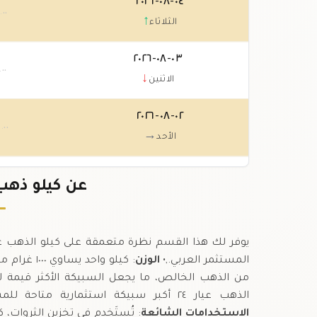
٠٤-٠٨-٢٠٢٦
٠
.٠٠
↑
الثلاثاء
٠٣-٠٨-٢٠٢٦
.٠٠
↓
الاثنين
٠٢-٠٨-٢٠٢٦
٠
.٠٠
→
الأحد
٠١-٠٨-٢٠٢٦
٠
عن كيلو ذهب عيار ٢٤ 
.٠٠
→
السبت
المستثمر العربي.,•
الوزن
: كيلو واحد يساوي ١٠٠٠ غرام من الذهب الخالص عيار ٢٤.,•
من الذهب الخالص، ما يجعل السبيكة الأكثر قيمة لل
الذهب عيار ٢٤ أكبر سبيكة استثمارية متاحة للمستثمرين المؤسسيين والأفراد ذوي القدرة المالية الكبيرة.,•
الاستخدامات الشائعة
: تُستَخدم في تخزين الثروات، 