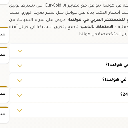
: جميع السبائك المباعة في هولندا تتوافق مع معايير الـ Eur‑Gold التي تشترط توثيق
قلب أسعار الذهب بناءً على عوامل مثل سعر صرف اليورو، طلب
للمستثمر العربي في هولندا
: احرص على شراء السبائك من
ملية.,•
الاحتفاظ بالذهب
: يُنصح بتخزين السبيكة في خزائن آمنة
خزين المتخصصة في هولندا.
سعر
سعر
سعر س
سعر س