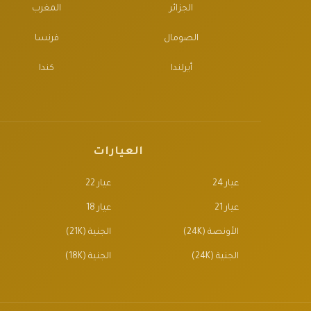
الجزائر
المغرب
الصومال
فرنسا
أيرلندا
كندا
العيارات
عيار 24
عيار 22
عيار 21
عيار 18
الأونصة (24K)
الجنية (21K)
الجنية (24K)
الجنية (18K)