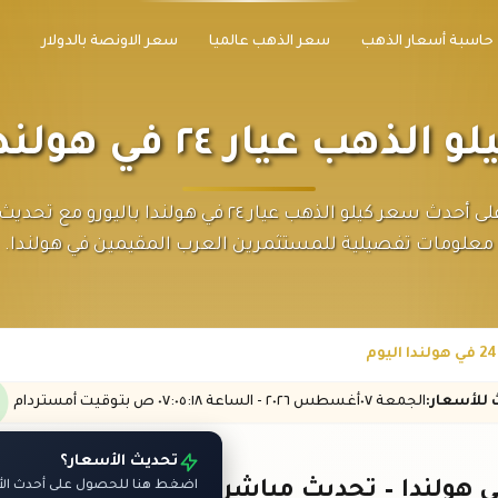
حاسبة أسعار الذهب
سعر الذهب عالميا
سعر الاونصة بالدولار
هب عيار ٢٤ في هولندا اليوم
احصل على أحدث سعر كيلو الذهب عيار ٢٤ في هولندا باليورو 
معلومات تفصيلية للمستثمرين العرب المقيمين في هولندا.
ث
للأسعار
:
الجمعة ٠٧
أغسطس
٢٠٢٦ -
الساعة
٠٧:٠٥
:١٨
ص
بتوقيت أمستردام
تحديث الأسعار؟
اضغط هنا للحصول على أحدث الأس