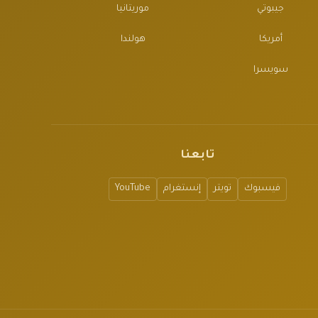
جيبوتي
موريتانيا
أمريكا
هولندا
سويسرا
تابعنا
فيسبوك
تويتر
إنستغرام
YouTube