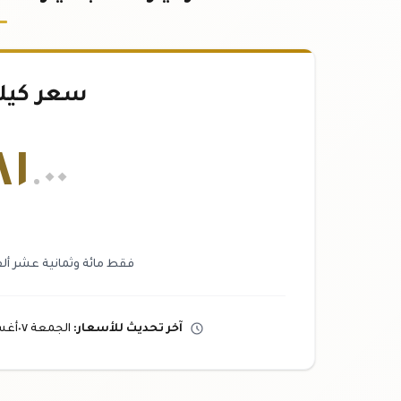
سعر كيل
٨١
.٠٠
فقط مائة وثمانية عشر ألفاً
آخر تحديث
للأسعار
:
الجمعة ٠٧
أغ