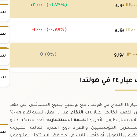
٠٠
,
١١٤
يورو
(+١.٧٩%)
٠٠٠
,
٢
+
.٠٠
سعر س
٠٠٠
,
١١٢
يورو
(-٠.٨٨%)
٠٠٠
,
-١
.٠٠
سعر س
٠٠
,
١١٣
يورو
0 (0%)
سعر س
سعر س
٠٠
,
١١٣
يورو
0 (0%)
في هولندا
يوفر لك هذا القسم نظرة متعمقة على كيلو الذهب عيار ٢٤ المتاح في هولندا، مع توضيح جميع الخصائص التي تهم
النقاء
: عيار ٢٤ يعني نسبة نقاء ٩٩.٩%
استثمار طويل الأجل.,•
القيمة الاستثمارية
: تُعد سبيكة كيلو
سعر
كضمان للتمويل، أو كأصل ثابت في محافظ الاستثمار المتنوعة.,•