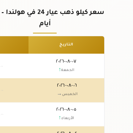
أيام
التاريخ
٠٧-٠٨-٢٠٢٦
.٠٠
↑
الجمعة
٠٦-٠٨-٢٠٢٦
٠
.٠٠
→
الخميس
٠٥-٠٨-٢٠٢٦
٠
.٠٠
↑
الأربعاء