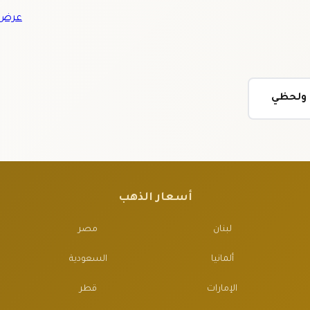
عرض ج
ي ولحظي
أسعار الذهب
لبنان
مصر
ألمانيا
السعودية
الإمارات
قطر