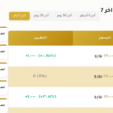
سعر كيلو ذهب عيار 24 في هولندا – اخر 7
آخر 6 أشهر
آخر 90 يوم
آخر 30 يوم
آخر 7 أيام
سعر س
السعر
التغيير
سعر س
٠٠٠
,
١١٩
يورو
(+٠.٨٥%)
٠٠٠
,
١
+
.٠٠
سعر س
٠٠
,
١١٨
يورو
0 (0%)
سعر س
٠٠
,
١١٨
يورو
(+٣.٥١%)
٠٠٠
,
٤
+
.٠٠
سعر س