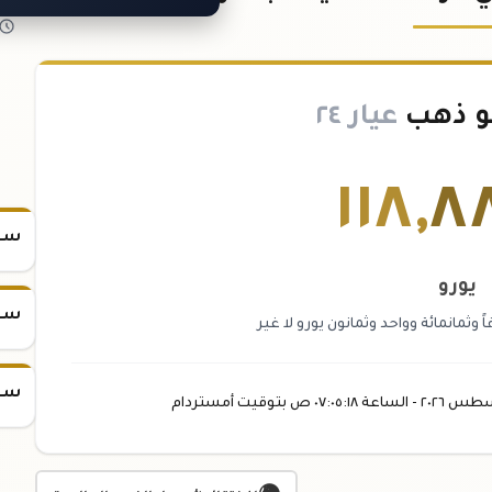
و ذهب
عيار ٢٤
١١٨
,
٨
سعر
يورو
سعر
 وثمانمائة وواحد وثمانون يورو لا غير
سعر
سطس
٢٠٢٦ -
الساعة
٠٧:٠٥
:١٨
ص
بتوقيت أمستردام