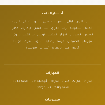
أسعار الذهب
عالمياً
الأردن
لبنان
مصر
فلسطين
سوريا
عُمان
الكويت
ألمانيا
السعودية
تركيا
العراق
ليبيا
اليمن
الإمارات
قطر
البحرين
السودان
الجزائر
المغرب
تونس
جزر القمر
جيبوتي
موريتانيا
الصومال
فرنسا
إيطاليا
السويد
أمريكا
هولندا
أيرلندا
كندا
بريطانيا
أستراليا
سويسرا
العيارات
عيار 24
عيار 22
عيار 21
عيار 18
الأونصة (24K)
الجنية (21K)
الجنية (24K)
الجنية (18K)
معلومات