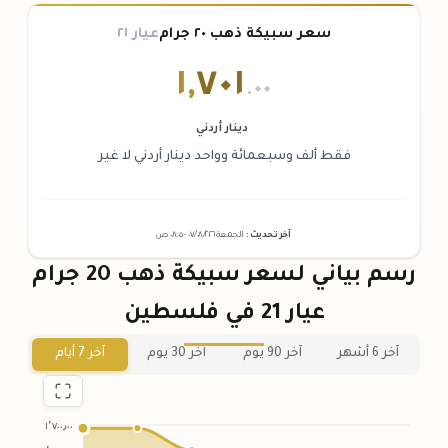
سعر سبيكة ذهب ٢٠ جرام
عيار ٢١
١
,
٧٠١
.٠٠
دينار أردني
فقط ألف وسبعمائة وواحد دينار أردني لا غير
آخر تحديث
:
الجمعة ٠٧
٢٠٢٦ -
/٠٨/
٠٨:٠٥
ص
رسم بياني لسعر سبيكة ذهب 20 جرام
عيار 21 في فلسطين
آخر 6 أشهر
آخر 90 يوم
آخر 30 يوم
آخر 7 أيام
١٬٧٠٠٫٠٠