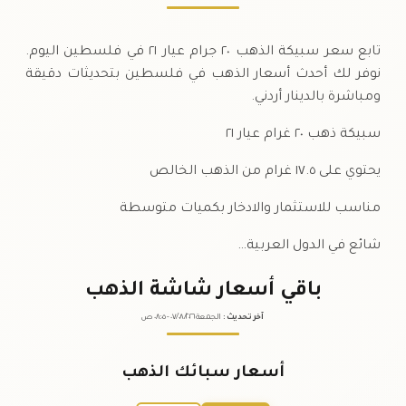
تابع سعر سبيكة الذهب ٢٠ جرام عيار ٢١ في فلسطين اليوم.
نوفر لك أحدث أسعار الذهب في فلسطين بتحديثات دقيقة
ومباشرة بالدينار أردني.
سبيكة ذهب ٢٠ غرام عيار ٢١
يحتوي على ١٧.٥ غرام من الذهب الخالص
مناسب للاستثمار والادخار بكميات متوسطة
شائع في الدول العربية…
باقي أسعار شاشة الذهب
آخر تحديث
:
الجمعة ٠٧
٢٠٢٦ -
/٠٨/
٠٨:٠٥
ص
أسعار سبائك الذهب