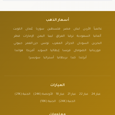
أسعار الذهب
عالمياً
الأردن
لبنان
مصر
فلسطين
سوريا
عُمان
الكويت
ألمانيا
السعودية
تركيا
العراق
ليبيا
اليمن
الإمارات
قطر
البحرين
السودان
الجزائر
المغرب
تونس
جزر القمر
جيبوتي
موريتانيا
الصومال
فرنسا
إيطاليا
السويد
أمريكا
هولندا
أيرلندا
كندا
بريطانيا
أستراليا
سويسرا
العيارات
عيار 24
عيار 22
عيار 21
عيار 18
الأونصة (24K)
الجنية (21K)
الجنية (24K)
الجنية (18K)
معلومات