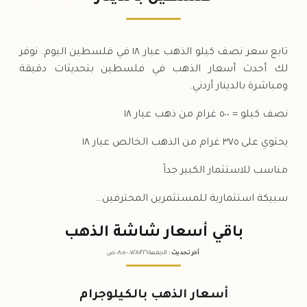
السبت
→
تابع سعر نصف كيلو الذهب عيار ١٨ في فلسطين اليوم. نوفر
لك أحدث أسعار الذهب في فلسطين بتحديثات دقيقة
ومباشرة بالدينار أردني.
نصف كيلو = ٥٠٠ غرام من ذهب عيار ١٨
يحتوي على ٣٧٥ غرام من الذهب الخالص عيار ١٨
مناسب للاستثمار الكبير جداً
سبيكة استثمارية للمستثمرين المحترفين…
باقي أسعار شاشة الذهب
آخر تحديث
:
الجمعة ٠٧
٢٠٢٦ -
/٠٨/
٠٨:٠٥
ص
أسعار الذهب بالكيلوجرام