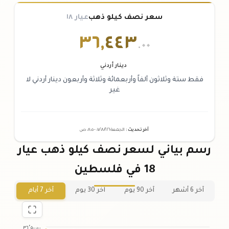
سعر نصف كيلو ذهب
عيار ١٨
٣٦
,
٤٤٣
.٠٠
دينار أردني
فقط ستة وثلاثون ألفاً وأربعمائة وثلاثة وأربعون دينار أردني لا
غير
آخر تحديث
:
الجمعة ٠٧
٢٠٢٦ -
/٠٨/
٠٨:٠٥
ص
رسم بياني لسعر نصف كيلو ذهب عيار
18 في فلسطين
آخر 6 أشهر
آخر 90 يوم
آخر 30 يوم
آخر 7 أيام
٣٦٬٥٠٠٫٠٠