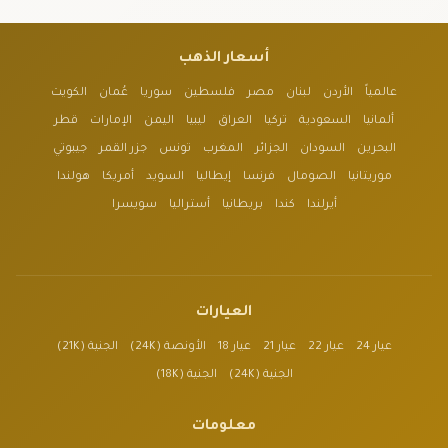
أسعار الذهب
عالمياً
الأردن
لبنان
مصر
فلسطين
سوريا
عُمان
الكويت
ألمانيا
السعودية
تركيا
العراق
ليبيا
اليمن
الإمارات
قطر
البحرين
السودان
الجزائر
المغرب
تونس
جزر القمر
جيبوتي
موريتانيا
الصومال
فرنسا
إيطاليا
السويد
أمريكا
هولندا
أيرلندا
كندا
بريطانيا
أستراليا
سويسرا
العيارات
عيار 24
عيار 22
عيار 21
عيار 18
الأونصة (24K)
الجنية (21K)
الجنية (24K)
الجنية (18K)
معلومات