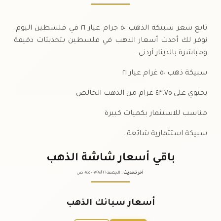
تابع سعر سبيكة الذهب ٥٠ جرام عيار ٢١ في فلسطين اليوم.
نوفر لك أحدث أسعار الذهب في فلسطين بتحديثات دقيقة
ومباشرة بالدينار أردني.
سبيكة ذهب ٥٠ غرام عيار ٢١
يحتوي على ٤٣.٧٥ غرام من الذهب الخالص
مناسب للاستثمار بكميات كبيرة
سبيكة استثمارية شائعة…
باقي أسعار شاشة الذهب
آخر تحديث
:
الجمعة ٠٧
٢٠٢٦ -
/٠٨/
٠٨:٠٥
ص
أسعار سبائك الذهب