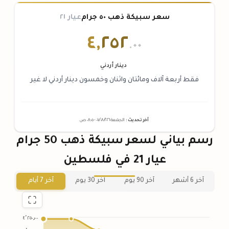
سعر سبيكة ذهب ٥٠ جرام
عيار ٢١
٤
,
٢٥٢
.٠٠
دينار أردني
فقط أربعة آلاف ومائتان واثنان وخمسون دينار أردني لا غير
آخر تحديث
:
الجمعة ٠٧
٢٠٢٦ -
/٠٨/
٠٨:٠٥
ص
رسم بياني لسعر سبيكة ذهب 50 جرام
عيار 21 في فلسطين
آخر 6 أشهر
آخر 90 يوم
آخر 30 يوم
آخر 7 أيام
٤٬٢٥٠٫٠٠