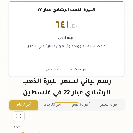
الليرة الذهب الرشادي عيار ٢٢
٦٤١
.٤٠
دينار أردني
فقط ستمائة وواحد وأربعون دينار أردني لا غير
آخر تحديث
:
الجمعة ٠٧
٢٠٢٦ -
/٠٨/
٠٨:٠٥
ص
رسم بياني لسعر الليرة الذهب
الرشادي عيار 22 في فلسطين
آخر 6 أشهر
آخر 90 يوم
آخر 30 يوم
آخر 7 أيام
٦٥٠٫٠٠