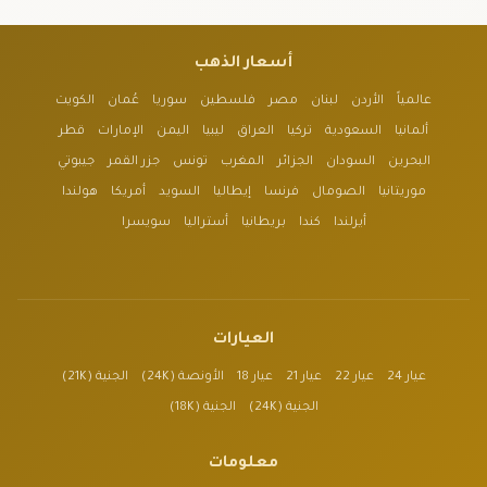
أسعار الذهب
عالمياً
الأردن
لبنان
مصر
فلسطين
سوريا
عُمان
الكويت
ألمانيا
السعودية
تركيا
العراق
ليبيا
اليمن
الإمارات
قطر
البحرين
السودان
الجزائر
المغرب
تونس
جزر القمر
جيبوتي
موريتانيا
الصومال
فرنسا
إيطاليا
السويد
أمريكا
هولندا
أيرلندا
كندا
بريطانيا
أستراليا
سويسرا
العيارات
عيار 24
عيار 22
عيار 21
عيار 18
الأونصة (24K)
الجنية (21K)
الجنية (24K)
الجنية (18K)
معلومات