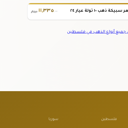
١١
,
٣٣٥
بيكة ذهب ١٠ تولة عيار ٢٤
.٠٠
دينار
جميع أنواع الذهب في فلسطين
فلسطين
سوريا