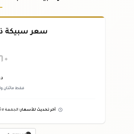
سعر سبيكة ذهب ٢.٥
٦٠
دي
فقط مائتان واث
آخر تحديث
للأسعار
:
الجمعة ٠٧
أ