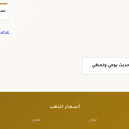
سعر س
عرض 
تحديث يومي ولحظي
أسعار الذهب
لبنان
مصر