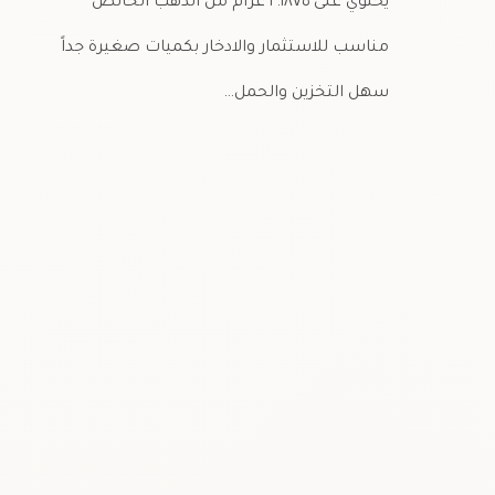
يحتوي على ٢.١٨٧٥ غرام من الذهب الخالص
مناسب للاستثمار والادخار بكميات صغيرة جداً
سهل التخزين والحمل…