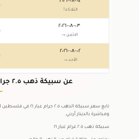
٠٤-٠٨-٢٠٢٦
٤٤
↑
الثلاثاء
٠٣-٠٨-٢٠٢٦
٥
→
الاثنين
٠٢-٠٨-٢٠٢٦
٥
→
الأحد
٠١-٠٨-٢٠٢٦
عن سبيكة ذهب ٢.٥ جرام عيار ٢١ في فلسطين بالدينار
٥
→
السبت
تابع سعر سبيكة الذهب
ومباشرة بالدينار أردني.
سبيكة ذهب ٢.٥ غرام عيار ٢١