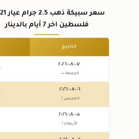
فلسطين اخر 7 أيام بالدينار
التاريخ
٠٧-٠٨-٢٠٢٦
٩
→
الجمعة
٠٦-٠٨-٢٠٢٦
٩
↑
الخميس
٠٥-٠٨-٢٠٢٦
٠
↑
الأربعاء