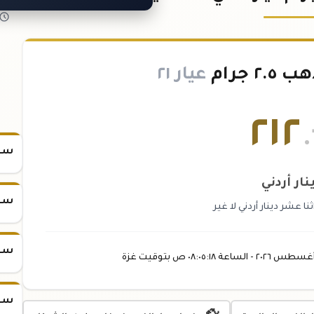
 جرام
عيار ٢١
٢١٢
.
سعر س
نار أردني
سعر س
نا عشر دينار أردني لا غير
سعر س
غسطس
٢٠٢٦ -
الساعة
٠٨:٠٥
:١٨
ص
بتوقيت غزة
سعر س