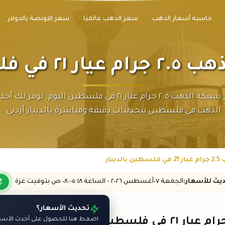
حاسبة أسعار الذهب
سعر الذهب عالميا
سعر الاونصة بالدولار
سطين بالدينار
تابع سعر سبيكة الذهب ٢.٥ جرام عيار ٢١ في فلسطين اليوم. نو
الذهب في فلسطين بتحديثات دقيقة ومباشرة بالدينار أردني.
ينار
ديث
للأسعار
:
الجمعة ٠٧
أغسطس
٢٠٢٦ -
الساعة
٠٨:٠٥
:١٨
ص
بتوقيت غزة
تحديث الأسعار؟
اضغط هنا للحصول على أحدث الأسعار