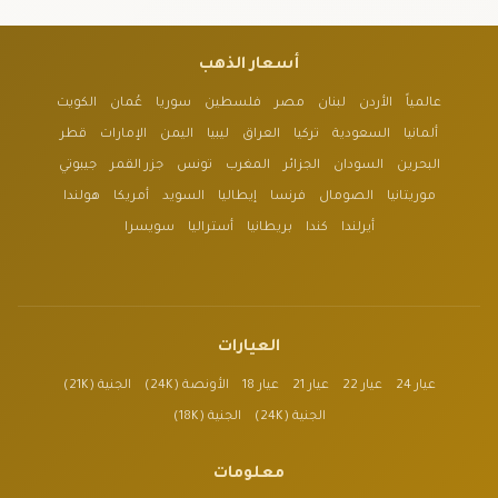
أسعار الذهب
عالمياً
الأردن
لبنان
مصر
فلسطين
سوريا
عُمان
الكويت
ألمانيا
السعودية
تركيا
العراق
ليبيا
اليمن
الإمارات
قطر
البحرين
السودان
الجزائر
المغرب
تونس
جزر القمر
جيبوتي
موريتانيا
الصومال
فرنسا
إيطاليا
السويد
أمريكا
هولندا
أيرلندا
كندا
بريطانيا
أستراليا
سويسرا
العيارات
عيار 24
عيار 22
عيار 21
عيار 18
الأونصة (24K)
الجنية (21K)
الجنية (24K)
الجنية (18K)
معلومات