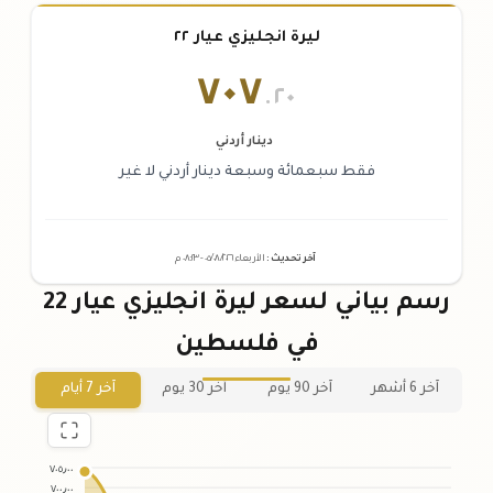
ليرة انجليزي عيار ٢٢
٧٠٧
.٢٠
دينار أردني
فقط سبعمائة وسبعة دينار أردني لا غير
آخر تحديث
:
الأربعاء ٠٥
٢٠٢٦ -
/٠٨/
٠٨:٢٣
م
رسم بياني لسعر ليرة انجليزي عيار 22
في فلسطين
آخر 6 أشهر
آخر 90 يوم
آخر 30 يوم
آخر 7 أيام
٧٠٥٫٠٠
٧٠٠٫٠٠