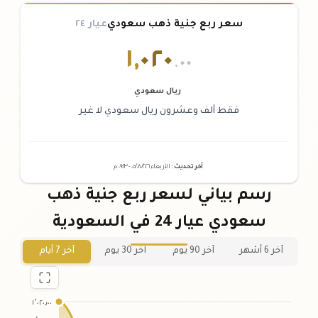
سعر ربع جنية ذهب سعودي
عيار ٢٤
١
,
٠٢٠
.٠٠
ريال سعودي
فقط ألف وعشرون ريال سعودي لا غير
آخر تحديث
:
الأربعاء ٠٥
٢٠٢٦ -
/٠٨/
٠٩:٢٣
م
رسم بياني لسعر ربع جنية ذهب
سعودي عيار 24 في السعودية
آخر 6 أشهر
آخر 90 يوم
آخر 30 يوم
آخر 7 أيام
١٬٠٢٠٫٠٠