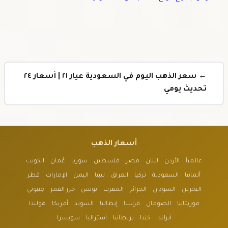
← سعر الذهب اليوم في السعودية عيار ٢١ | أسعار ٢٤
تحديث يومي
أسعار الذهب
عالمياً
الأردن
لبنان
مصر
فلسطين
سوريا
عُمان
الكويت
ألمانيا
السعودية
تركيا
العراق
ليبيا
اليمن
الإمارات
قطر
البحرين
السودان
الجزائر
المغرب
تونس
جزر القمر
جيبوتي
موريتانيا
الصومال
فرنسا
إيطاليا
السويد
أمريكا
هولندا
أيرلندا
كندا
بريطانيا
أستراليا
سويسرا