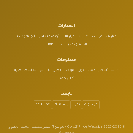
العيارات
عيار 24
عيار 22
عيار 21
عيار 18
الأونصة (24K)
الجنية (21K)
الجنية (24K)
الجنية (18K)
معلومات
حاسبة أسعار الذهب
حول الموقع
اتصل بنا
سياسة الخصوصية
أعلن معنا
تابعنا
فيسبوك
تويتر
إنستغرام
YouTube
© 2023-2026 Gold21Price Website - موقع ٢١ سعر للذهب. جميع الحقوق