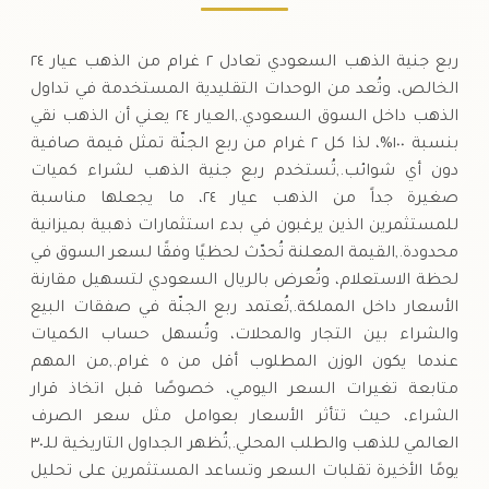
ربع جنية الذهب السعودي تعادل ٢ غرام من الذهب عيار ٢٤
الخالص، وتُعد من الوحدات التقليدية المستخدمة في تداول
الذهب داخل السوق السعودي.,العيار ٢٤ يعني أن الذهب نقي
بنسبة ١٠٠%، لذا كل ٢ غرام من ربع الجنّة تمثل قيمة صافية
دون أي شوائب.,تُستخدم ربع جنية الذهب لشراء كميات
صغيرة جداً من الذهب عيار ٢٤، ما يجعلها مناسبة
للمستثمرين الذين يرغبون في بدء استثمارات ذهبية بميزانية
محدودة.,القيمة المعلنة تُحدّث لحظيًا وفقًا لسعر السوق في
لحظة الاستعلام، وتُعرض بالريال السعودي لتسهيل مقارنة
الأسعار داخل المملكة.,تُعتمد ربع الجنّة في صفقات البيع
والشراء بين التجار والمحلات، وتُسهل حساب الكميات
عندما يكون الوزن المطلوب أقل من ٥ غرام.,من المهم
متابعة تغيرات السعر اليومي، خصوصًا قبل اتخاذ قرار
الشراء، حيث تتأثر الأسعار بعوامل مثل سعر الصرف
العالمي للذهب والطلب المحلي.,تُظهر الجداول التاريخية للـ٣٠
يومًا الأخيرة تقلبات السعر وتساعد المستثمرين على تحليل