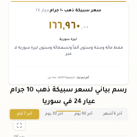
سعر سبيكة ذهب ١٠ جرام
عيار ٢٤
١٦٦
,
٩٦٠
.٠٠
ليرة سورية
فقط مائة وستة وستون ألفاً وتسعمائة وستون ليرة سورية لا
غير
آخر تحديث
:
الجمعة ٠٧
٢٠٢٦ -
/٠٨/
٠٨:٠٥
ص
رسم بياني لسعر سبيكة ذهب 10 جرام
عيار 24 في سوريا
آخر 6 أشهر
آخر 90 يوم
آخر 30 يوم
آخر 7 أيام
١٦٨٬٠٠٠٫٠٠