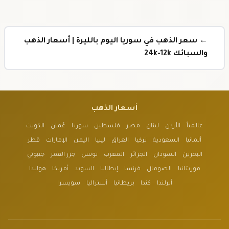
← سعر الذهب في سوريا اليوم بالليرة | أسعار الذهب
والسبائك 24k-12k
أسعار الذهب
عالمياً
الأردن
لبنان
مصر
فلسطين
سوريا
عُمان
الكويت
ألمانيا
السعودية
تركيا
العراق
ليبيا
اليمن
الإمارات
قطر
البحرين
السودان
الجزائر
المغرب
تونس
جزر القمر
جيبوتي
موريتانيا
الصومال
فرنسا
إيطاليا
السويد
أمريكا
هولندا
أيرلندا
كندا
بريطانيا
أستراليا
سويسرا