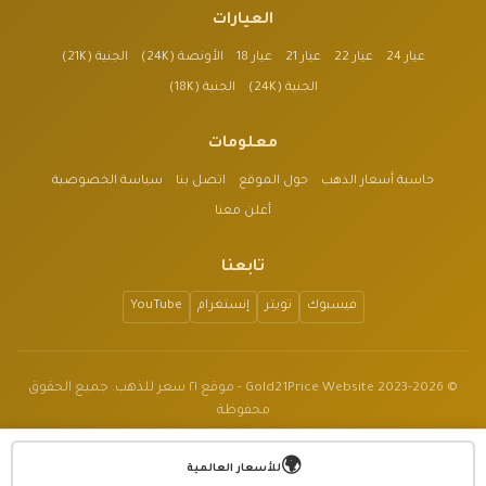
العيارات
عيار 24
عيار 22
عيار 21
عيار 18
الأونصة (24K)
الجنية (21K)
الجنية (24K)
الجنية (18K)
معلومات
حاسبة أسعار الذهب
حول الموقع
اتصل بنا
سياسة الخصوصية
أعلن معنا
تابعنا
فيسبوك
تويتر
إنستغرام
YouTube
© 2023-2026 Gold21Price Website - موقع ٢١ سعر للذهب. جميع الحقوق
محفوظة
الموقع للأغراض الإعلامية فقط وليس نصيحة مالية.
🌍
v1.3.2
للأسعار العالمية