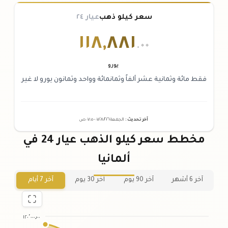
سعر كيلو ذهب
عيار ٢٤
١١٨
,
٨٨١
.٠٠
يورو
فقط مائة وثمانية عشر ألفاً وثمانمائة وواحد وثمانون يورو لا غير
آخر تحديث
:
الجمعة ٠٧
٢٠٢٦ -
/٠٨/
٠٧:٠٥
ص
مخطط سعر كيلو الذهب عيار 24 في
ألمانيا
آخر 6 أشهر
آخر 90 يوم
آخر 30 يوم
آخر 7 أيام
١٢٠٬٠٠٠٫٠٠