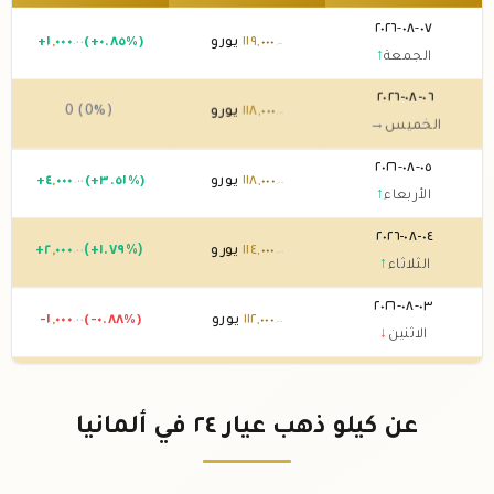
٠٧-٠٨-٢٠٢٦
٠٠٠
,
١١٩
يورو
(+٠.٨٥%)
٠٠٠
,
١
+
.٠٠
.٠٠
الجمعة
↑
٠٦-٠٨-٢٠٢٦
٠٠٠
,
١١٨
يورو
0 (0%)
.٠٠
الخميس
→
٠٥-٠٨-٢٠٢٦
٠٠٠
,
١١٨
يورو
(+٣.٥١%)
٠٠٠
,
٤
+
.٠٠
.٠٠
الأربعاء
↑
٠٤-٠٨-٢٠٢٦
٠٠٠
,
١١٤
يورو
(+١.٧٩%)
٠٠٠
,
٢
+
.٠٠
.٠٠
الثلاثاء
↑
٠٣-٠٨-٢٠٢٦
٠٠٠
,
١١٢
يورو
(-٠.٨٨%)
٠٠٠
,
-١
.٠٠
.٠٠
الاثنين
↓
٠٢-٠٨-٢٠٢٦
٠٠٠
,
١١٣
يورو
0 (0%)
.٠٠
الأحد
→
عن كيلو ذهب عيار ٢٤ في ألمانيا
٠١-٠٨-٢٠٢٦
٠٠٠
,
١١٣
يورو
0 (0%)
.٠٠
السبت
→