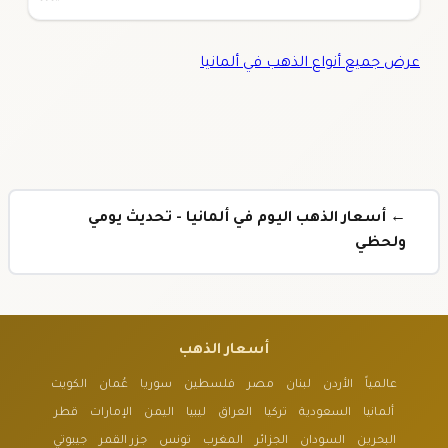
عرض جميع أنواع الذهب في ألمانيا
← أسعار الذهب اليوم في ألمانيا - تحديث يومي
ولحظي
أسعار الذهب
عالمياً
الأردن
لبنان
مصر
فلسطين
سوريا
عُمان
الكويت
ألمانيا
السعودية
تركيا
العراق
ليبيا
اليمن
الإمارات
قطر
البحرين
السودان
الجزائر
المغرب
تونس
جزر القمر
جيبوتي