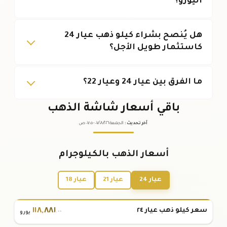
اليورو؟
هل يُنصح بشراء كيلو ذهب عيار 24
كاستثمار طويل الأجل؟
ما الفرق بين عيار 24 وعيار 22؟
باقي أسعار شاشة الذهب
آخر تحديث
:
الجمعة ٠٧
٢٠٢٦ -
/٠٨/
٠٧:٠٥
ص
أسعار الذهب بالكيلوجرام
عيار 24
عيار 21
عيار 18
١١٨
,
٨٨١
سعر كيلو ذهب عيار ٢٤
.٠٠
يورو