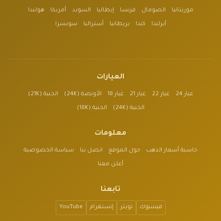
موريتانيا
الصومال
فرنسا
إيطاليا
السويد
أمريكا
هولندا
أيرلندا
كندا
بريطانيا
أستراليا
سويسرا
العيارات
عيار 24
عيار 22
عيار 21
عيار 18
الأونصة (24K)
الجنية (21K)
الجنية (24K)
الجنية (18K)
معلومات
حاسبة أسعار الذهب
حول الموقع
اتصل بنا
سياسة الخصوصية
أعلن معنا
تابعنا
فيسبوك
تويتر
إنستغرام
YouTube