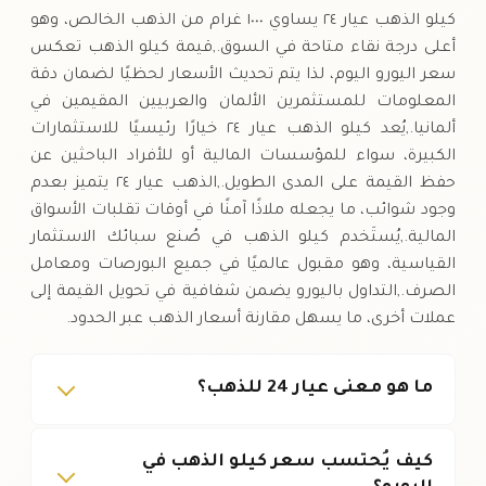
كيلو الذهب عيار ٢٤ يساوي ١٠٠٠ غرام من الذهب الخالص، وهو
أعلى درجة نقاء متاحة في السوق.,قيمة كيلو الذهب تعكس
سعر اليورو اليوم، لذا يتم تحديث الأسعار لحظيًا لضمان دقة
المعلومات للمستثمرين الألمان والعربيين المقيمين في
ألمانيا.,يُعد كيلو الذهب عيار ٢٤ خيارًا رئيسيًا للاستثمارات
الكبيرة، سواء للمؤسسات المالية أو للأفراد الباحثين عن
حفظ القيمة على المدى الطويل.,الذهب عيار ٢٤ يتميز بعدم
وجود شوائب، ما يجعله ملاذًا آمنًا في أوقات تقلبات الأسواق
المالية.,يُستَخدم كيلو الذهب في صُنع سبائك الاستثمار
القياسية، وهو مقبول عالميًا في جميع البورصات ومعامل
الصرف.,التداول باليورو يضمن شفافية في تحويل القيمة إلى
عملات أخرى، ما يسهل مقارنة أسعار الذهب عبر الحدود.
ما هو معنى عيار 24 للذهب؟
كيف يُحتسب سعر كيلو الذهب في