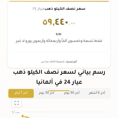
سعر نصف الكيلو ذهب
عيار ٢٤
٥٩
,
٤٤٠
.٠٠
يورو
فقط تسعة وخمسون ألفاً وأربعمائة وأربعون يورو لا غير
آخر تحديث
:
الجمعة ٠٧
٢٠٢٦ -
/٠٨/
٠٧:٠٥
ص
رسم بياني لسعر نصف الكيلو ذهب
عيار 24 في ألمانيا
آخر 6 أشهر
آخر 90 يوم
آخر 30 يوم
آخر 7 أيام
٦٠٬٠٠٠٫٠٠