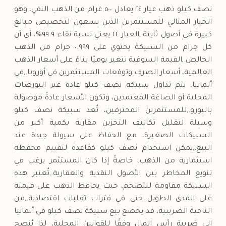
نصف كيلو ذهب عيار ٢٤ يعادل ٥٠٠ غرام من الذهب النقي، وهو
الخيار المثالي للمستثمرين الذين يسعون لتخصيص مبالغ
كبيرة في أصول ثابتة.,العيار ٢٤ يعني نسبة نقاء ٩٩.٩%، أي أن
كل جرام من السبيكة يحتوي على ٠.٩٩٩ جرام من الذهب
الخالص.,القيمة السوقية تتغير يوميًا بناءً على أسعار الذهب
العالمية، أسعار الصرف وتوقعات المستثمرين في أوروبا.,في
ألمانيا، يتم تداول سبيكة نصف كيلو عادة عبر البورصات
المحلية أو الصاغة المعتمدين، وتكون الأسعار عادةً موصولة
باليورو.,للمستثمرين المحترفين، تُعد سبيكة نصف كيلو
وسيلة لتقليل تكاليف التخزين مقارنة بكمية أكبر من
السبيكات الصغيرة، مع الحفاظ على سيولة جيدة عند
البيع.,يمكن استخدام نصف كيلو كقاعدة لتقييم محفظة
استثمارية من الذهب، خاصةً إذا كان المستثمر يرغب في
تنويع المخاطر بين الأصول النقدية والعقارية.,تُعتبر هذه
السبيكة مقاومة للتضخم، حيث يحافظ الذهب على قيمته
على المدى الطويل حتى في فترات تقلبات اقتصادية.,من
الناحية الضريبية، قد يخضع بيع سبيكة نصف كيلو في ألمانيا
إلى ضريبة رأس المال وفقًا للقوانين المحلية، لذا يُنصح