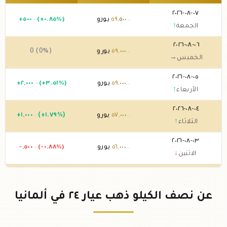
٠٧-٠٨-٢٠٢٦
٥٠٠
,
٥٩
يورو
(+٠.٨٥%)
٥٠٠
+
.٠٠
.٠٠
الجمعة
↑
٠٦-٠٨-٢٠٢٦
٠٠٠
,
٥٩
يورو
0 (0%)
.٠٠
الخميس
→
٠٥-٠٨-٢٠٢٦
٠٠٠
,
٥٩
يورو
(+٣.٥١%)
٠٠٠
,
٢
+
.٠٠
.٠٠
الأربعاء
↑
٠٤-٠٨-٢٠٢٦
٠٠٠
,
٥٧
يورو
(+١.٧٩%)
٠٠٠
,
١
+
.٠٠
.٠٠
الثلاثاء
↑
٠٣-٠٨-٢٠٢٦
٠٠٠
,
٥٦
يورو
(-٠.٨٨%)
٥٠٠
,
-
.٠٠
.٠٠
الاثنين
↓
٠٢-٠٨-٢٠٢٦
٥٠٠
,
٥٦
يورو
0 (0%)
.٠٠
الأحد
→
عن نصف الكيلو ذهب عيار ٢٤ في ألمانيا
٠١-٠٨-٢٠٢٦
٥٠٠
,
٥٦
يورو
0 (0%)
.٠٠
السبت
→