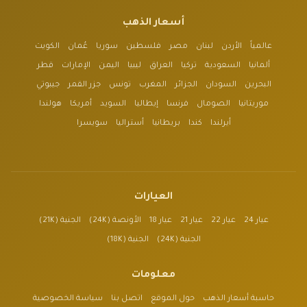
أسعار الذهب
عالمياً
الأردن
لبنان
مصر
فلسطين
سوريا
عُمان
الكويت
ألمانيا
السعودية
تركيا
العراق
ليبيا
اليمن
الإمارات
قطر
البحرين
السودان
الجزائر
المغرب
تونس
جزر القمر
جيبوتي
موريتانيا
الصومال
فرنسا
إيطاليا
السويد
أمريكا
هولندا
أيرلندا
كندا
بريطانيا
أستراليا
سويسرا
العيارات
عيار 24
عيار 22
عيار 21
عيار 18
الأونصة (24K)
الجنية (21K)
الجنية (24K)
الجنية (18K)
معلومات
حاسبة أسعار الذهب
حول الموقع
اتصل بنا
سياسة الخصوصية