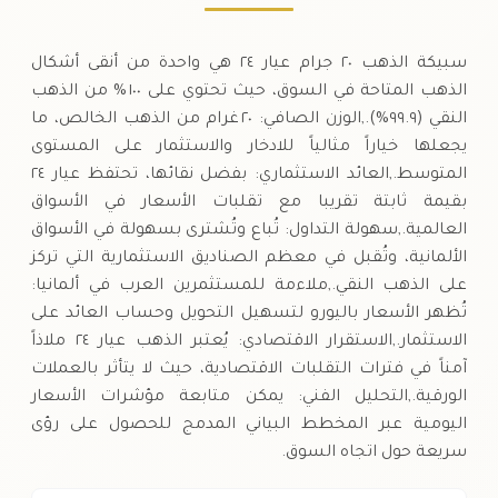
سبيكة الذهب ٢٠ جرام عيار ٢٤ هي واحدة من أنقى أشكال
الذهب المتاحة في السوق، حيث تحتوي على ١٠٠ % من الذهب
النقي (٩٩.٩%).,الوزن الصافي: ٢٠ غرام من الذهب الخالص، ما
يجعلها خياراً مثالياً للادخار والاستثمار على المستوى
المتوسط.,العائد الاستثماري: بفضل نقائها، تحتفظ عيار ٢٤
بقيمة ثابتة تقريبا مع تقلبات الأسعار في الأسواق
العالمية.,سهولة التداول: تُباع وتُشترى بسهولة في الأسواق
الألمانية، وتُقبل في معظم الصناديق الاستثمارية التي تركز
على الذهب النقي.,ملاءمة للمستثمرين العرب في ألمانيا:
تُظهر الأسعار باليورو لتسهيل التحويل وحساب العائد على
الاستثمار.,الاستقرار الاقتصادي: يُعتبر الذهب عيار ٢٤ ملاذاً
آمناً في فترات التقلبات الاقتصادية، حيث لا يتأثر بالعملات
الورقية.,التحليل الفني: يمكن متابعة مؤشرات الأسعار
اليومية عبر المخطط البياني المدمج للحصول على رؤى
سريعة حول اتجاه السوق.