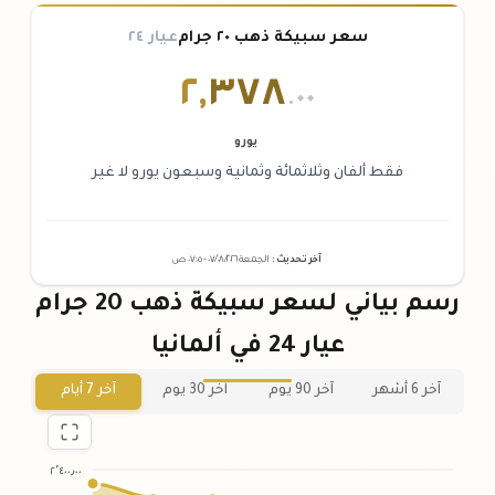
سعر سبيكة ذهب ٢٠ جرام
عيار ٢٤
٢
,
٣٧٨
.٠٠
يورو
فقط ألفان وثلاثمائة وثمانية وسبعون يورو لا غير
آخر تحديث
:
الجمعة ٠٧
٢٠٢٦ -
/٠٨/
٠٧:٠٥
ص
رسم بياني لسعر سبيكة ذهب 20 جرام
عيار 24 في ألمانيا
آخر 6 أشهر
آخر 90 يوم
آخر 30 يوم
آخر 7 أيام
٢٬٤٠٠٫٠٠