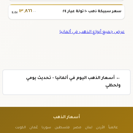
١٣
,
٨٦٦
سعر سبيكة ذهب ١٠ تولة عيار ٢٤
.٠٠
يورو
عرض جميع أنواع الذهب في ألمانيا
← أسعار الذهب اليوم في ألمانيا - تحديث يومي
ولحظي
أسعار الذهب
عالمياً
الأردن
لبنان
مصر
فلسطين
سوريا
عُمان
الكويت