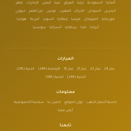
ألمانيا
السعودية
تركيا
العراق
ليبيا
اليمن
الإمارات
قطر
البحرين
السودان
الجزائر
المغرب
تونس
جزر القمر
جيبوتي
موريتانيا
الصومال
فرنسا
إيطاليا
السويد
أمريكا
هولندا
أيرلندا
كندا
بريطانيا
أستراليا
سويسرا
العيارات
عيار 24
عيار 22
عيار 21
عيار 18
الأونصة (24K)
الجنية (21K)
الجنية (24K)
الجنية (18K)
معلومات
حاسبة أسعار الذهب
حول الموقع
اتصل بنا
سياسة الخصوصية
أعلن معنا
تابعنا