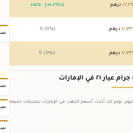
٢٦
,
٤٢
درهم
(+١.٢٦%)
٥٢٥
+
.٠٠
٧٣
,
٤١
درهم
0 (0%)
سعر
٧٣
,
٤١
درهم
0 (0%)
٧٣
,
٤١
درهم
(-٠.٢١%)
-٨٧
.٥٠
سعر
 ١٠٠ جرام عيار ٢١ في الإمارات اليوم. نوفر لك أحدث أسعار الذهب في الإمارات بتحديثات دقيقة
سعر
سعر