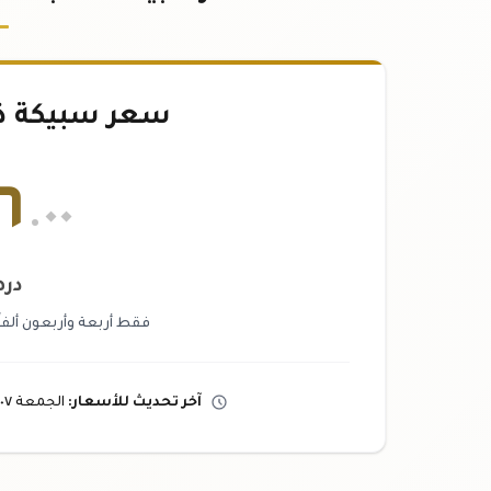
سعر سبيكة ذهب ١٠٠
٦
.٠٠
دره
فقط أربعة وأربعون ألفاً
آخر تحديث
للأسعار
:
الجمعة ٠٧