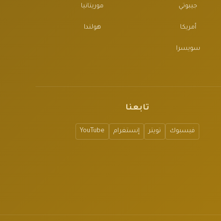
جيبوتي
موريتانيا
أمريكا
هولندا
سويسرا
تابعنا
فيسبوك
تويتر
إنستغرام
YouTube