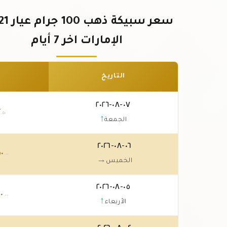
الإمارات اخر 7 أيام
التاريخ
٠٧-٠٨-٢٠٢٦
٢
.٥٠
↑
الجمعة
٠٦-٠٨-٢٠٢٦
٠
.٠٠
→
الخميس
٠٥-٠٨-٢٠٢٦
٠
.٠٠
↑
الأربعاء