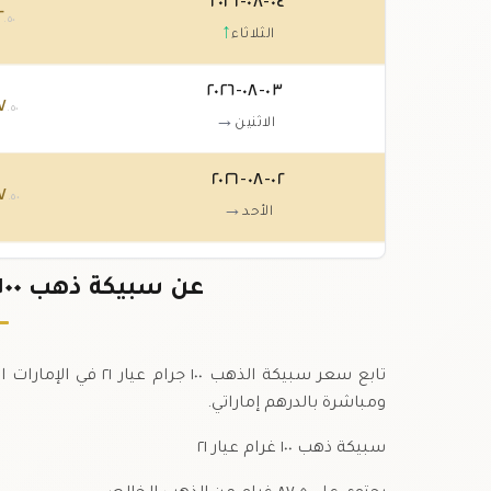
٠٤-٠٨-٢٠٢٦
٢
.٥٠
↑
الثلاثاء
٠٣-٠٨-٢٠٢٦
٧
.٥٠
→
الاثنين
٠٢-٠٨-٢٠٢٦
٧
.٥٠
→
الأحد
٠١-٠٨-٢٠٢٦
٧
عن سبيكة ذهب ١٠٠ جرام عيار ٢١ في الإمارات
.٥٠
↓
السبت
تابع سعر سبيكة الذهب
ومباشرة بالدرهم إماراتي.
سبيكة ذهب ١٠٠ غرام عيار ٢١