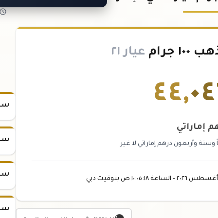
 جرام
عيار ٢١
٤٤
,
٠٤
سعر س
م إماراتي
سعر س
 وستة وأربعون درهم إماراتي لا غير
سعر س
أغسطس
٢٠٢٦ -
الساعة
١٠:٠٥
:١٨
ص
بتوقيت دبي
سعر س