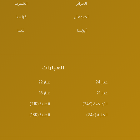
الجزائر
المغرب
الصومال
فرنسا
أيرلندا
كندا
العيارات
عيار 24
عيار 22
عيار 21
عيار 18
الأونصة (24K)
الجنية (21K)
الجنية (24K)
الجنية (18K)