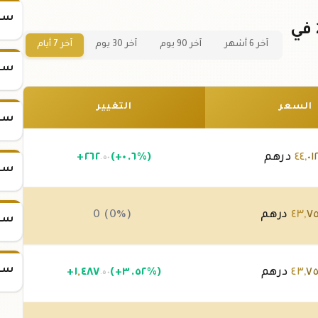
سعر
سعر سبيكة ذهب 100 جرام عيار 21 في
آخر 6 أشهر
آخر 90 يوم
آخر 30 يوم
آخر 7 أيام
سعر
السعر
التغيير
سعر
٠١
,
٤٤
درهم
(+٠.٦%)
٢٦٢
+
.٥٠
سعر
٧٥
,
٤٣
درهم
0 (0%)
سعر
سعر
٧٥
,
٤٣
درهم
(+٣.٥٢%)
٤٨٧
,
١
+
.٥٠