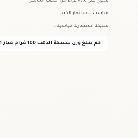
يحتوي على ٨٧.٥ غرام من الذهب الخالص
مناسب للاستثمار الكبير
سبيكة استثمارية قياسية…
كم يبلغ وزن سبيكة الذهب 100 غرام عيار 21؟