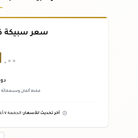
سعر سبيكة ذهب ٢٠
١
.٠٠
دول
فقط ألفان وسبعمائة وو
آخر تحديث
للأسعار
:
الجمعة ٠٧
أ