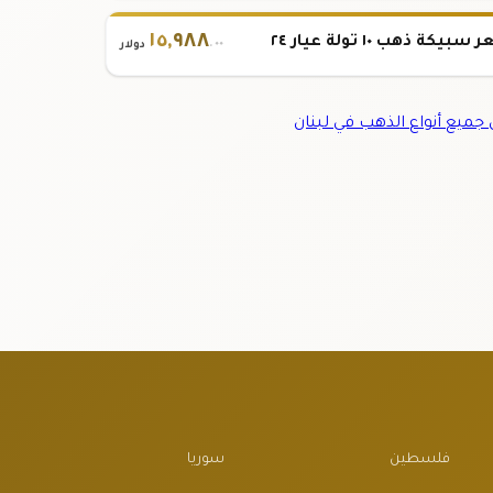
١٥
,
٩٨٨
بيكة ذهب ١٠ تولة عيار ٢٤
.٠٠
دولار
ميع أنواع الذهب في لبنان
فلسطين
سوريا