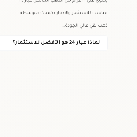
يحتوي على ٢٠ غرام من الذهب الخالص عيار ٢٤
مناسب للاستثمار والادخار بكميات متوسطة
ذهب نقي عالي الجودة…
لماذا عيار 24 هو الأفضل للاستثمار؟