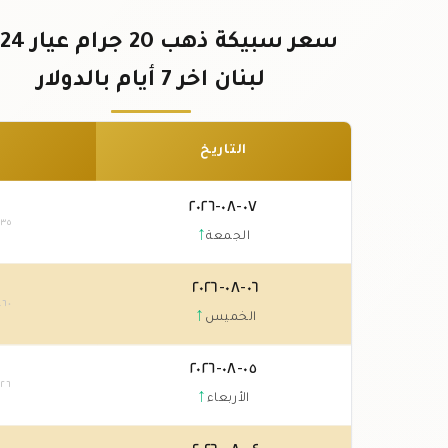
لبنان اخر 7 أيام بالدولار
التاريخ
٠٧-٠٨-٢٠٢٦
.٣٥
↑
الجمعة
٠٦-٠٨-٢٠٢٦
.٦٠
↑
الخميس
٠٥-٠٨-٢٠٢٦
.٢٦
↑
الأربعاء