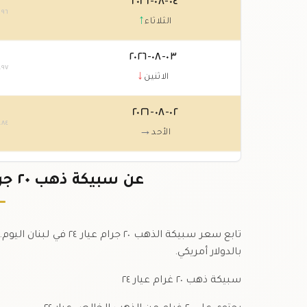
٠٤-٠٨-٢٠٢٦
.٩٦
↑
الثلاثاء
٠٣-٠٨-٢٠٢٦
.٩٧
↓
الاثنين
٠٢-٠٨-٢٠٢٦
.٨٤
→
الأحد
٠١-٠٨-٢٠٢٦
عن سبيكة ذهب ٢٠ جرام عيار ٢٤ في لبنان بالدولار
.٨٤
↓
السبت
تابع سعر سبيكة الذهب ٠
بالدولار أمريكي.
سبيكة ذهب ٢٠ غرام عيار ٢٤