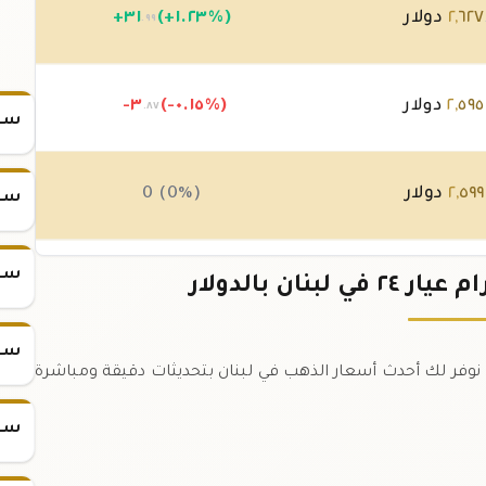
٦٢٧
,
٢
دولار
(+١.٢٣%)
٣١
+
.٩٩
٥٩٥
,
٢
دولار
(-٠.١٥%)
-٣
.٨٧
سعر
٥٩٩
,
٢
دولار
0 (0%)
سعر
سعر
٥٩٩
,
٢
دولار
(-٠.٠٤%)
-٠
.٩٦
سعر
٢ جرام عيار ٢٤ في لبنان اليوم. نوفر لك أحدث أسعار الذهب في لبنان بتحديثات دقيقة ومباشرة
سعر