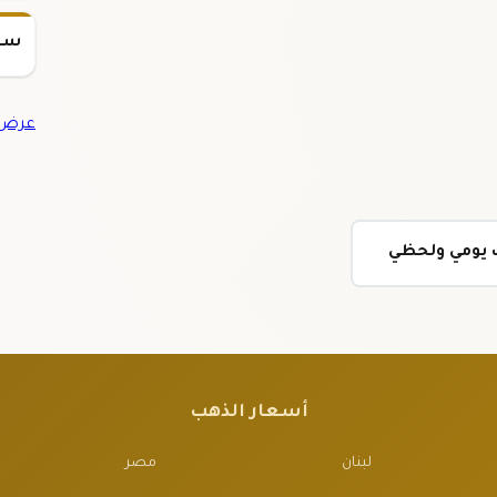
سعر س
عرض ج
يث يومي ولحظي
أسعار الذهب
لبنان
مصر