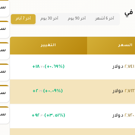
سعر
سعر سبيكة ذهب 20 جرام عيار 24 في
آخر 6 أشهر
آخر 90 يوم
آخر 30 يوم
آخر 7 أيام
سعر
السعر
التغيير
سعر
٧٤١
,
٢
دولار
(+٠.٦٩%)
١٨
+
.٧٥
سعر
٧٢٢
,
٢
دولار
(+٠.٠٩%)
٢
+
.٣٤
سعر
سعر
٧٢٠
,
٢
دولار
(+٣.٥١%)
٩٢
+
.٣٠