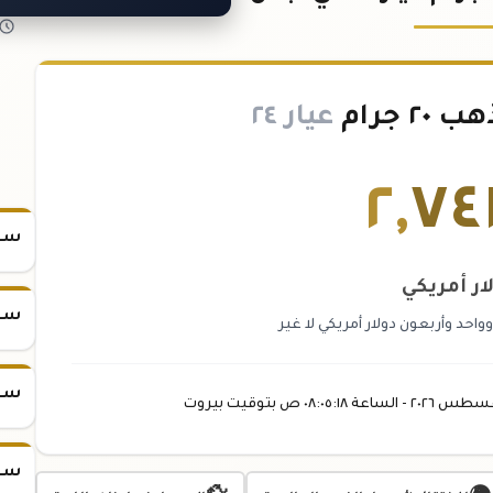
 جرام
عيار ٢٤
٢
,
٧٤
سعر س
ار أمريكي
سعر س
احد وأربعون دولار أمريكي لا غير
سعر س
غسطس
٢٠٢٦ -
الساعة
٠٨:٠٥
:١٨
ص
بتوقيت بيروت
سعر س