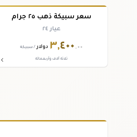
سعر سبيكة ذهب ٢٥ جرام
عيار ٢٤
٣
,
٤٠٠
.٠٠
دولار
/ سبيكة
ثلاثة آلاف وأربعمائة