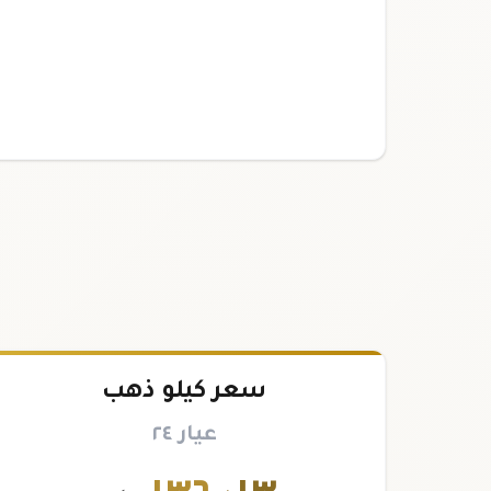
سعر كيلو ذهب
عيار ٢٤