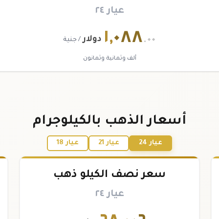
عيار ٢٤
١
,
٠٨٨
.٠٠
دولار
/ جنية
ألف وثمانية وثمانون
أسعار الذهب بالكيلوجرام
عيار 24
عيار 21
عيار 18
سعر نصف الكيلو ذهب
عيار ٢٤