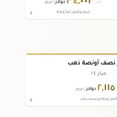
٣٤
,
٠٠٣
.٠٠
دولار
/ كيلو
أربعة وثلاثون ألفاً وثلاثة
نصف أونصة ذهب
عيار ٢٤
٢
,
١١٥
دولار
/ جرام
ألفان ومائة وخمسة عشر