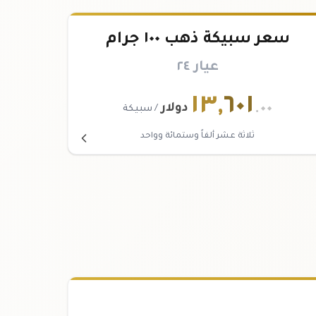
سعر سبيكة ذهب ١٠٠ جرام
عيار ٢٤
١٣
,
٦٠١
.٠٠
دولار
/ سبيكة
ثلاثة عشر ألفاً وستمائة وواحد