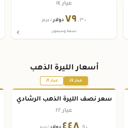
عيار ١٤
٧٩
.٣٠
دولار
/ جرام
تسعة وسبعون
أسعار الليرة الذهب
عيار 22
عيار 21
سعر نصف الليرة الذهب الرشادي
عيار ٢٢
٤٤٨
.٩٠
دولار
/ ليرة