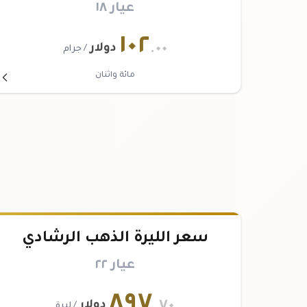
عيار ١٨
١٠٢
.٠٠
دولار
/ جرام
مائة واثنان
سعر الليرة الذهب الرشادي
عيار ٢٢
٨٩٧
.٧٠
دولار
/ ليرة