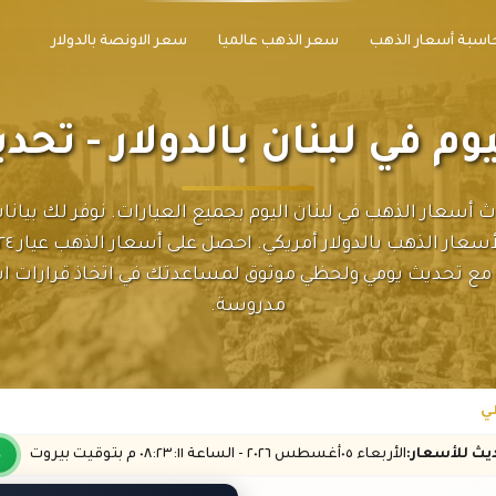
اسبة أسعار الذهب
سعر الذهب عالميا
سعر الاونصة بالدولار
وم في لبنان بالدولار - تح
ث أسعار الذهب في لبنان اليوم بجميع العيارات. نوفر لك بيانا
 مع تحديث يومي ولحظي موثوق لمساعدتك في اتخاذ قرارات اس
مدروسة.
ظي
ديث
للأسعار
:
الأربعاء ٠٥
أغسطس
٢٠٢٦ -
الساعة
٠٨:٢٣
:١١
م
بتوقيت بيروت