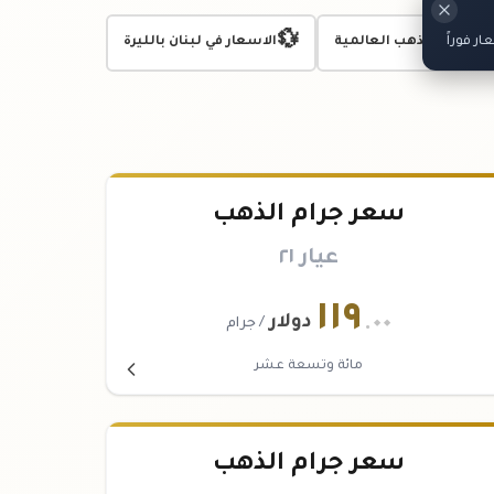
💱
 فوراً
ل لأسعار الذهب العالمية
الاسعار في لبنان بالليرة
سعر جرام الذهب
عيار ٢١
١١٩
.٠٠
دولار
/ جرام
مائة وتسعة عشر
سعر جرام الذهب