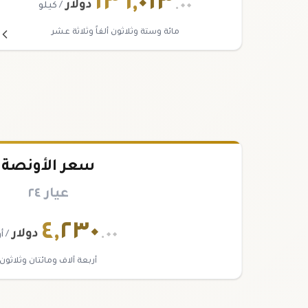
١٣٦
,
٠١٣
.٠٠
دولار
/ كيلو
مائة وستة وثلاثون ألفاً وثلاثة عشر
سعر الأونصة
عيار ٢٤
٤
,
٢٣٠
.٠٠
دولار
/ أ
أربعة آلاف ومائتان وثلاثون