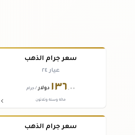
سعر جرام الذهب
عيار ٢٤
١٣٦
.٠٠
دولار
/ جرام
مائة وستة وثلاثون
سعر جرام الذهب