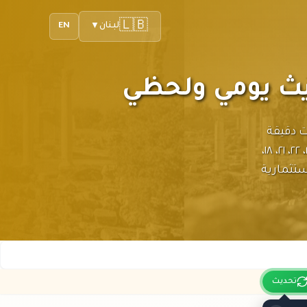
🇱🇧
لبنان
EN
▼
ديث يومي ولحظي
ت دقيقة
ومحدثة لأسعار الذهب بالدولار أمريكي. احصل على أسعار الذهب عيار ٢٤، ٢٢، ٢١، ١٨،
تثمارية
تحديث