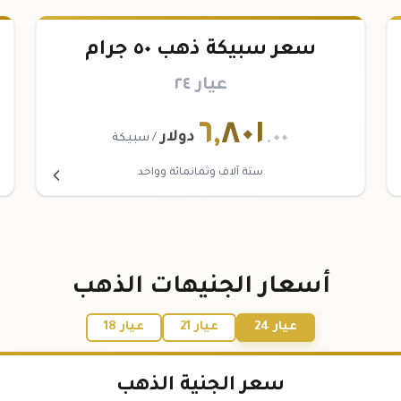
سعر سبيكة ذهب ٥٠ جرام
عيار ٢٤
٦
,
٨٠١
.٠٠
دولار
/ سبيكة
ستة آلاف وثمانمائة وواحد
أسعار الجنيهات الذهب
عيار 24
عيار 21
عيار 18
سعر الجنية الذهب