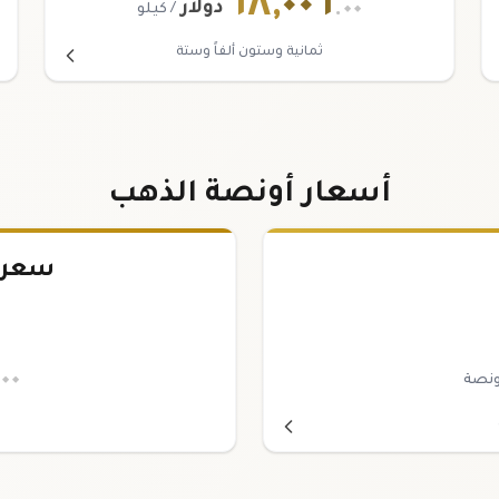
٦٨
,
٠٠٦
.٠٠
دولار
/ كيلو
ثمانية وستون ألفاً وستة
أسعار أونصة الذهب
سعر 
.٠٠
ونصة