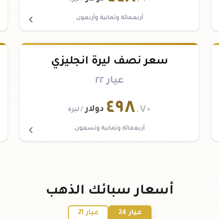
أربعمائة وثمانية وأربعون
سعر نصف ليرة انجليزي
عيار ٢٢
٤٩٨
.٧٠
دولار
/ ليرة
أربعمائة وثمانية وتسعون
أسعار سبائك الذهب
عيار 24
عيار 21