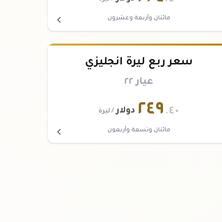
مائتان وأربعة وعشرون
سعر ربع ليرة انجليزي
عيار ٢٢
٢٤٩
.٤٠
دولار
/ ليرة
مائتان وتسعة وأربعون