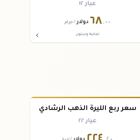
عيار ١٢
٦٨
.٠٠
دولار
/ جرام
ثمانية وستون
سعر ربع الليرة الذهب الرشادي
عيار ٢٢
٢٢٤
.٤٠
دولار
/ ليرة