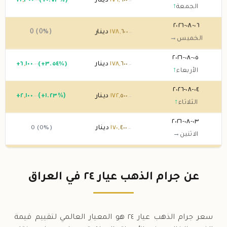
٩٠٠
,
١٧٩
دينار
(+٠.٧٣%)
٣٠٠
,
١
+
.٠٠
.٠٠
الجمعة
↑
٠٦-٠٨-٢٠٢٦
٦٠٠
,
١٧٨
دينار
0 (0%)
.٠٠
الخميس
→
٠٥-٠٨-٢٠٢٦
٦٠٠
,
١٧٨
دينار
(+٣.٥٤%)
١٠٠
,
٦
+
.٠٠
.٠٠
الأربعاء
↑
٠٤-٠٨-٢٠٢٦
٥٠٠
,
١٧٢
دينار
(+١.٢٣%)
١٠٠
,
٢
+
.٠٠
.٠٠
الثلاثاء
↑
٠٣-٠٨-٢٠٢٦
٤٠٠
,
١٧٠
دينار
0 (0%)
.٠٠
الاثنين
→
٠٢-٠٨-٢٠٢٦
٤٠٠
,
١٧٠
دينار
0 (0%)
.٠٠
الأحد
→
عن جرام الذهب عيار ٢٤ في العراق
٠١-٠٨-٢٠٢٦
٤٠٠
,
١٧٠
دينار
0 (0%)
.٠٠
السبت
→
سعر جرام الذهب عيار ٢٤ هو المعيار العالمي لتقييم قيمة