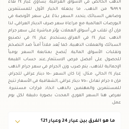
الذهب الخالص في الأسواق العراقية. يساوي عيار ٢٤ نقاء
٩٩.٩% من الذهب، ما يجعله الخيار الأول للمستثمرين
وصانعي السبائك.,يتحدد السعر بناءً على سعر الأونصة في
البورصات العالمية مع مراعاة سعر صرف الدينار العراقي، لذا
فإن أي تقلب في أسواق العملات يؤثر مباشرة على سعر جرام
الذهب عيار ٢٤ في العراق.,يستخدم عيار ٢٤ في تصنيع
السبائك والعملات الذهبية، كما يُعد ملاذاً آمناً ضد التضخم
وتقلبات الأسواق المالية. يُنصح بمتابعة السعر يومياً
للحصول على أفضل فرص الاستثمار.,عند حساب القيمة
الإجمالية للذهب، يتم ضرب وزن الجرام في سعر جرام الذهب
عيار ٢٤ الحالي. مثال: إذا كان السعر ١٥٠٠ دينار عراقي للجرام،
فإن ٥ جرام تعادل ٧٥٠٠ دينار عراقي.,الشفافية في الأسعار تتيح
للمستثمرين والمهتمين بالذهب اتخاذ قرارات مستنيرة.
نعرض هنا السعر الفوري المحدث بصورة دقيقة لكل يوم
عمل.
ما هو الفرق بين عيار 24 وعيار 21؟