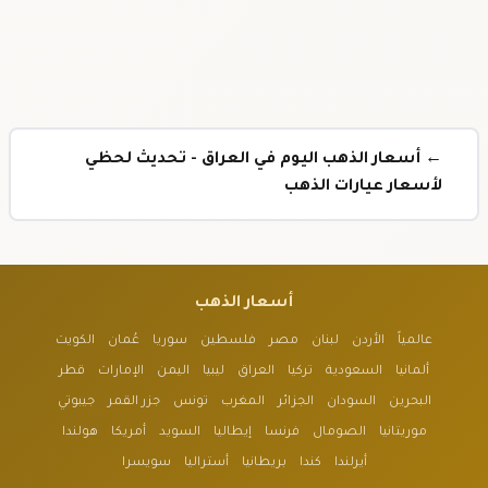
← أسعار الذهب اليوم في العراق - تحديث لحظي
لأسعار عيارات الذهب
أسعار الذهب
عالمياً
الأردن
لبنان
مصر
فلسطين
سوريا
عُمان
الكويت
ألمانيا
السعودية
تركيا
العراق
ليبيا
اليمن
الإمارات
قطر
البحرين
السودان
الجزائر
المغرب
تونس
جزر القمر
جيبوتي
موريتانيا
الصومال
فرنسا
إيطاليا
السويد
أمريكا
هولندا
أيرلندا
كندا
بريطانيا
أستراليا
سويسرا