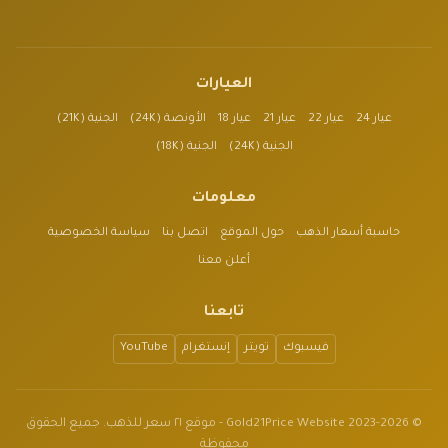
العيارات
عيار 24
عيار 22
عيار 21
عيار 18
الأونصة (24K)
الجنية (21K)
الجنية (24K)
الجنية (18K)
معلومات
حاسبة أسعار الذهب
حول الموقع
اتصل بنا
سياسة الخصوصية
أعلن معنا
تابعنا
فيسبوك
تويتر
إنستغرام
YouTube
© 2023-2026 Gold21Price Website - موقع ٢١ سعر للذهب. جميع الحقوق
محفوظة