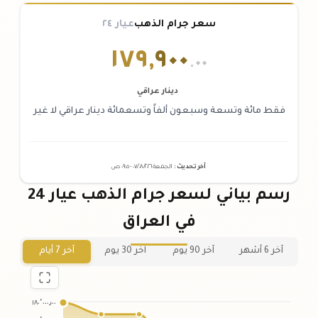
سعر جرام الذهب
عيار ٢٤
١٧٩
,
٩٠٠
.٠٠
دينار عراقي
فقط مائة وتسعة وسبعون ألفاً وتسعمائة دينار عراقي لا غير
آخر تحديث
:
الجمعة ٠٧
٢٠٢٦ -
/٠٨/
٠٩:٠٥
ص
رسم بياني لسعر جرام الذهب عيار 24
في العراق
آخر 6 أشهر
آخر 90 يوم
آخر 30 يوم
آخر 7 أيام
١٨٠٬٠٠٠٫٠٠