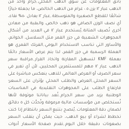
بأدق المعلومات عن سوق الذهب المحلي.,جرام واحد من
الذهب عيار ١٢ يزن ٠.٥ غرام من الذهب الخالص، ما يجعله خيارًا
شائعًا للقطع الصغيرة والمتوسطة.,عيار ١٢ يعادل ٥٠% نقاء،
أي نصف الوزن الصافي هو ذهب خالص، والبقية من معادن
أخرى تُضيف المتانة.,يُستخدم عيار ١٢ في العديد من أشكال
المجوهرات الشعبية في جزر القمر مثل السلاسل، الخواتم،
والأساور التي تناسب الاستخدام اليومي.,الفرنك القمري هو
العملة الرسمية في جزر القمر، لذا يتم عرض الأسعار دائمًا
بعملة KMF لتسهيل المقارنة واتخاذ القرار.,مراقبة سعر
الذهب عيار ١٢ مهم للمستثمرين المحليين، لأن أي تغير في
سعر الصرف أو العرض العالمي للذهب ينعكس مباشرة على
السعر المحلي.,العرض والطلب المحلي يؤثران على السعر؛
فارتفاع الطلب على المجوهرات التقليدية في المناسبات
الوطنية يزيد من سعر الجرام.,تُعد بياناتنا موثوقة لأنها
تُستخلص من مؤسسات مالية مرموقة وتُحدَّث كل ٥ دقائق
لضمان دقة المعلومات.,يُنصح بتتبع السعر بانتظام إذا كنت
تخطط لشراء أو بيع الذهب، حيث يمكن أن يتقلب السعر
بضعونات دقيقة خلال اليوم.,تقدم صفحة الأسعار أدوات