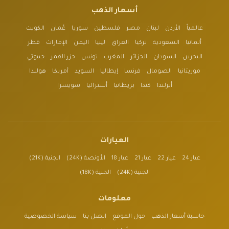
أسعار الذهب
عالمياً
الأردن
لبنان
مصر
فلسطين
سوريا
عُمان
الكويت
ألمانيا
السعودية
تركيا
العراق
ليبيا
اليمن
الإمارات
قطر
البحرين
السودان
الجزائر
المغرب
تونس
جزر القمر
جيبوتي
موريتانيا
الصومال
فرنسا
إيطاليا
السويد
أمريكا
هولندا
أيرلندا
كندا
بريطانيا
أستراليا
سويسرا
العيارات
عيار 24
عيار 22
عيار 21
عيار 18
الأونصة (24K)
الجنية (21K)
الجنية (24K)
الجنية (18K)
معلومات
حاسبة أسعار الذهب
حول الموقع
اتصل بنا
سياسة الخصوصية