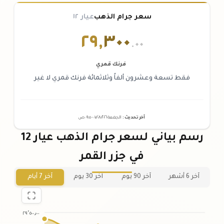
سعر جرام الذهب
عيار ١٢
٢٩
,
٣٠٠
.٠٠
فرنك قمري
فقط تسعة وعشرون ألفاً وثلاثمائة فرنك قمري لا غير
آخر تحديث
:
الجمعة ٠٧
٢٠٢٦ -
/٠٨/
٠٩:٠٥
ص
رسم بياني لسعر جرام الذهب عيار 12
في جزر القمر
آخر 6 أشهر
آخر 90 يوم
آخر 30 يوم
آخر 7 أيام
٢٩٬٥٠٠٫٠٠