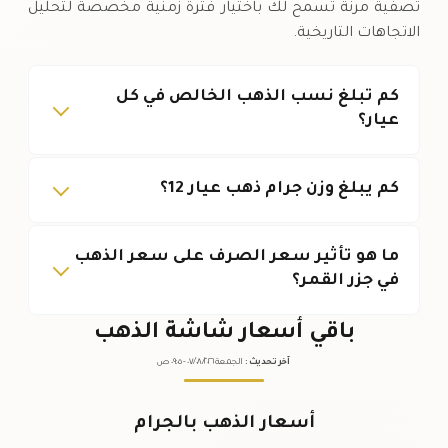
تصفية مرنة تسمح لك باختيار فترة زمنية مخصصة لتحليل
الاتجاهات التاريخية.
كم تبلغ نسب الذهب الخالص في كل
عيار؟
كم يبلغ وزن جرام ذهب عيار 12؟
ما هو تأثير سعر الصرف على سعر الذهب
في جزر القمر؟
باقي أسعار شاشة الذهب
آخر تحديث
:
الجمعة ٠٧
٢٠٢٦ -
/٠٨/
٠٩:٠٥
ص
أسعار الذهب بالجرام