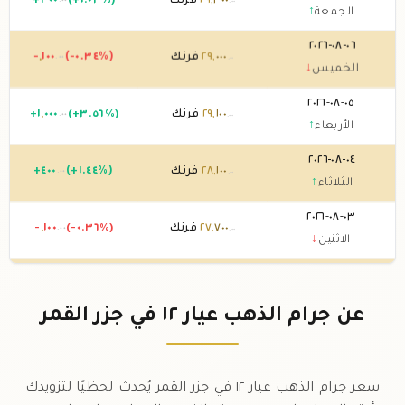
٣٠٠
,
٢٩
فرنك
(+١.٠٣%)
٣٠٠
+
.٠٠
.٠٠
الجمعة
↑
٠٦-٠٨-٢٠٢٦
٠٠٠
,
٢٩
فرنك
(-٠.٣٤%)
١٠٠
,
-
.٠٠
.٠٠
الخميس
↓
٠٥-٠٨-٢٠٢٦
١٠٠
,
٢٩
فرنك
(+٣.٥٦%)
٠٠٠
,
١
+
.٠٠
.٠٠
الأربعاء
↑
٠٤-٠٨-٢٠٢٦
١٠٠
,
٢٨
فرنك
(+١.٤٤%)
٤٠٠
+
.٠٠
.٠٠
الثلاثاء
↑
٠٣-٠٨-٢٠٢٦
٧٠٠
,
٢٧
فرنك
(-٠.٣٦%)
١٠٠
,
-
.٠٠
.٠٠
الاثنين
↓
٠٢-٠٨-٢٠٢٦
٨٠٠
,
٢٧
فرنك
0 (0%)
.٠٠
الأحد
→
عن جرام الذهب عيار ١٢ في جزر القمر
٠١-٠٨-٢٠٢٦
٨٠٠
,
٢٧
فرنك
0 (0%)
.٠٠
السبت
→
سعر جرام الذهب عيار ١٢ في جزر القمر يُحدث لحظيًا لتزويدك