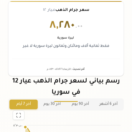
سعر جرام الذهب
عيار ١٢
٨
,
٢٨٠
.٠٠
ليرة سورية
فقط ثمانية آلاف ومائتان وثمانون ليرة سورية لا غير
آخر تحديث
:
الأربعاء ٠٥
٢٠٢٦ -
/٠٨/
٠٨:٢٣
م
رسم بياني لسعر جرام الذهب عيار 12
في سوريا
آخر 6 أشهر
آخر 90 يوم
آخر 30 يوم
آخر 7 أيام
٨٬٣٠٠٫٠٠