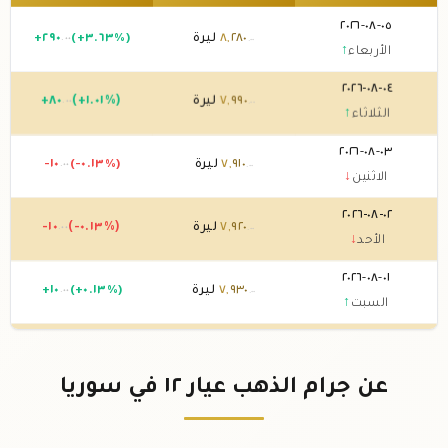
٠٥-٠٨-٢٠٢٦
٢٨٠
,
٨
ليرة
(+٣.٦٣%)
٢٩٠
+
.٠٠
.٠٠
الأربعاء
↑
٠٤-٠٨-٢٠٢٦
٩٩٠
,
٧
ليرة
(+١.٠١%)
٨٠
+
.٠٠
.٠٠
الثلاثاء
↑
٠٣-٠٨-٢٠٢٦
٩١٠
,
٧
ليرة
(-٠.١٣%)
-١٠
.٠٠
.٠٠
الاثنين
↓
٠٢-٠٨-٢٠٢٦
٩٢٠
,
٧
ليرة
(-٠.١٣%)
-١٠
.٠٠
.٠٠
الأحد
↓
٠١-٠٨-٢٠٢٦
٩٣٠
,
٧
ليرة
(+٠.١٣%)
١٠
+
.٠٠
.٠٠
السبت
↑
٣١-٠٧-٢٠٢٦
٩٢٠
,
٧
ليرة
(-١.٨٦%)
١٥٠
,
-
.٠٠
.٠٠
الجمعة
↓
عن جرام الذهب عيار ١٢ في سوريا
٣٠-٠٧-٢٠٢٦
٠٧٠
,
٨
ليرة
(+٢.٩٣%)
٢٣٠
+
.٠٠
.٠٠
الخميس
↑