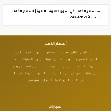
← سعر الذهب في سوريا اليوم بالليرة | أسعار الذهب
والسبائك 24k-12k
أسعار الذهب
عالمياً
الأردن
لبنان
مصر
فلسطين
سوريا
عُمان
الكويت
ألمانيا
السعودية
تركيا
العراق
ليبيا
اليمن
الإمارات
قطر
البحرين
السودان
الجزائر
المغرب
تونس
جزر القمر
جيبوتي
موريتانيا
الصومال
فرنسا
إيطاليا
السويد
أمريكا
هولندا
أيرلندا
كندا
بريطانيا
أستراليا
سويسرا
العيارات