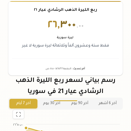
ربع الليرة الذهب الرشادي عيار ٢١
٢٦
,
٣٠٠
.٠٠
ليرة سورية
فقط ستة وعشرون ألفاً وثلاثمائة ليرة سورية لا غير
آخر تحديث
:
الجمعة ٠٧
٢٠٢٦ -
/٠٨/
٠٨:٠٥
ص
رسم بياني لسعر ربع الليرة الذهب
الرشادي عيار 21 في سوريا
آخر 6 أشهر
آخر 90 يوم
آخر 30 يوم
آخر 7 أيام
٢٦٬٥٠٠٫٠٠