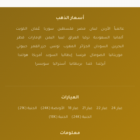
أسعار الذهب
عالمياً
الأردن
لبنان
مصر
فلسطين
سوريا
عُمان
الكويت
ألمانيا
السعودية
تركيا
العراق
ليبيا
اليمن
الإمارات
قطر
البحرين
السودان
الجزائر
المغرب
تونس
جزر القمر
جيبوتي
موريتانيا
الصومال
فرنسا
إيطاليا
السويد
أمريكا
هولندا
أيرلندا
كندا
بريطانيا
أستراليا
سويسرا
العيارات
عيار 24
عيار 22
عيار 21
عيار 18
الأونصة (24K)
الجنية (21K)
الجنية (24K)
الجنية (18K)
معلومات