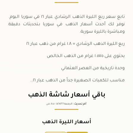
تابع سعر ربع الليرة الذهب الرشادي عيار ٢١ في سوريا اليوم.
نوفر لك أحدث أسعار الذهب في سوريا بتحديثات دقيقة
ومباشرة بالليرة سورية.
ربع الليرة الذهب الرشادي = ١.٨ غرام من ذهب عيار ٢١
يحتوي على ١.٥٧٥ غرام من الذهب الخالص
وحدة تاريخية من العصر العثماني
مناسب للكميات الصغيرة جداً من الذهب عيار ٢١…
باقي أسعار شاشة الذهب
آخر تحديث
:
الجمعة ٠٧
٢٠٢٦ -
/٠٨/
٠٨:٠٥
ص
أسعار الليرة الذهب