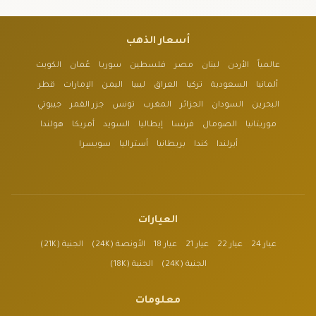
أسعار الذهب
عالمياً
الأردن
لبنان
مصر
فلسطين
سوريا
عُمان
الكويت
ألمانيا
السعودية
تركيا
العراق
ليبيا
اليمن
الإمارات
قطر
البحرين
السودان
الجزائر
المغرب
تونس
جزر القمر
جيبوتي
موريتانيا
الصومال
فرنسا
إيطاليا
السويد
أمريكا
هولندا
أيرلندا
كندا
بريطانيا
أستراليا
سويسرا
العيارات
عيار 24
عيار 22
عيار 21
عيار 18
الأونصة (24K)
الجنية (21K)
الجنية (24K)
الجنية (18K)
معلومات