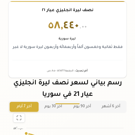
نصف ليرة انجليزي عيار ٢١
٥٨
,
٤٤٠
.٠٠
ليرة سورية
فقط ثمانية وخمسون ألفاً وأربعمائة وأربعون ليرة سورية لا غير
آخر تحديث
:
الجمعة ٠٧
٢٠٢٦ -
/٠٨/
٠٨:٠٥
ص
رسم بياني لسعر نصف ليرة انجليزي
عيار 21 في سوريا
آخر 6 أشهر
آخر 90 يوم
آخر 30 يوم
آخر 7 أيام
٥٩٬٠٠٠٫٠٠