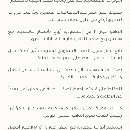
التوترات الاقتصادية، مما يعزّز جاذبية نصف الجنية كاستثمار.
نصيحة خبير: اشترِ عند الانخفاضات القصيرة وبِعْ عند الذروات
لتحقيق أرباح من تداول نصف جنيه ذهب.
الذهب عيار ٢١ في السعودية يُباع بأسعار تنافسية، مع
هامش ربح صغير للتجّار مقارنة بالعيارات الأخرى.
تابع أخبار سوق الذهب السعودي لمعرفة تأثير أحداث مثل
تغييرات أسعار النفط على سعر نصف الجنية.
نصف جنيه ذهب مثالي كهدية في المناسبات، سهل الحمل
والتخزين مقارنة بالكميات الكبيرة.
للحفاظ على قيمته، احفظ نصف الجنية في مكان آمن بعيداً
عن الرطوبة والكيماويات.
في السعودية، يُعتبر سعر نصف جنيه ذهب عيار ٢١ مؤشراً
رئيسياً لصحّة سوق الذهب المحلي اليومي.
استخدم أدواتنا للمقارنة مع أسعار عيار ٢٤ أو ١٨ لاختيار أفضل