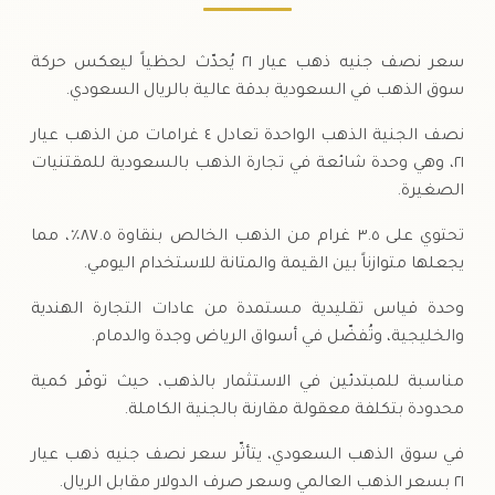
سعر نصف جنيه ذهب عيار ٢١ يُحدّث لحظياً ليعكس حركة
سوق الذهب في السعودية بدقة عالية بالريال السعودي.
نصف الجنية الذهب الواحدة تعادل ٤ غرامات من الذهب عيار
٢١، وهي وحدة شائعة في تجارة الذهب بالسعودية للمقتنيات
الصغيرة.
تحتوي على ٣.٥ غرام من الذهب الخالص بنقاوة ٨٧.٥٪، مما
يجعلها متوازناً بين القيمة والمتانة للاستخدام اليومي.
وحدة قياس تقليدية مستمدة من عادات التجارة الهندية
والخليجية، وتُفضّل في أسواق الرياض وجدة والدمام.
مناسبة للمبتدئين في الاستثمار بالذهب، حيث توفّر كمية
محدودة بتكلفة معقولة مقارنة بالجنية الكاملة.
في سوق الذهب السعودي، يتأثّر سعر نصف جنيه ذهب عيار
٢١ بسعر الذهب العالمي وسعر صرف الدولار مقابل الريال.