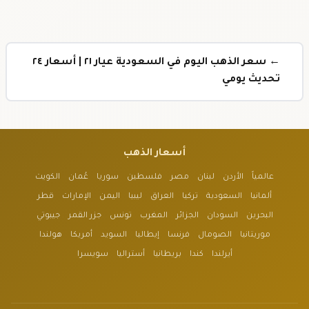
← سعر الذهب اليوم في السعودية عيار ٢١ | أسعار ٢٤
تحديث يومي
أسعار الذهب
عالمياً
الأردن
لبنان
مصر
فلسطين
سوريا
عُمان
الكويت
ألمانيا
السعودية
تركيا
العراق
ليبيا
اليمن
الإمارات
قطر
البحرين
السودان
الجزائر
المغرب
تونس
جزر القمر
جيبوتي
موريتانيا
الصومال
فرنسا
إيطاليا
السويد
أمريكا
هولندا
أيرلندا
كندا
بريطانيا
أستراليا
سويسرا