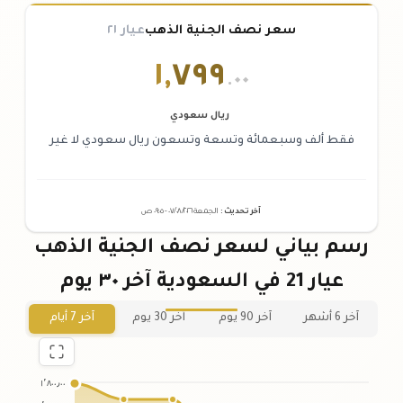
سعر نصف الجنية الذهب
عيار ٢١
١
,
٧٩٩
.٠٠
ريال سعودي
فقط ألف وسبعمائة وتسعة وتسعون ريال سعودي لا غير
آخر تحديث
:
الجمعة ٠٧
٢٠٢٦ -
/٠٨/
٠٩:٠٥
ص
رسم بياني لسعر نصف الجنية الذهب
عيار 21 في السعودية آخر ٣٠ يوم
آخر 6 أشهر
آخر 90 يوم
آخر 30 يوم
آخر 7 أيام
١٬٨٠٠٫٠٠