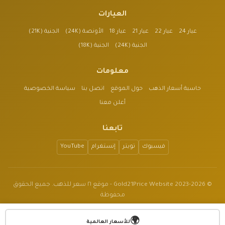
العيارات
عيار 24
عيار 22
عيار 21
عيار 18
الأونصة (24K)
الجنية (21K)
الجنية (24K)
الجنية (18K)
معلومات
حاسبة أسعار الذهب
حول الموقع
اتصل بنا
سياسة الخصوصية
أعلن معنا
تابعنا
فيسبوك
تويتر
إنستغرام
YouTube
© 2023-2026 Gold21Price Website - موقع ٢١ سعر للذهب. جميع الحقوق
محفوظة
الموقع للأغراض الإعلامية فقط وليس نصيحة مالية.
🌍
v1.3.2
للأسعار العالمية