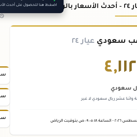
عودي
اضغط هنا للحصول على أحدث الأسع
هب سعودي
عيار ٢٤
٤
,
١١
سعر
ل سعودي
سعر
ة واثنا عشر ريال سعودي لا غير
سعر
غسطس
٢٠٢٦ -
الساعة
٠٩:٠٥
:١٨
ص
بتوقيت الرياض