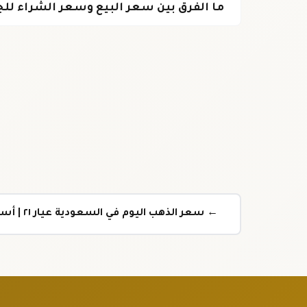
ما الفرق بين سعر البيع وسعر الشراء للج
← سعر الذهب اليوم في السعودية عيار ٢١ | أسعار ٢٤ تحديث يومي