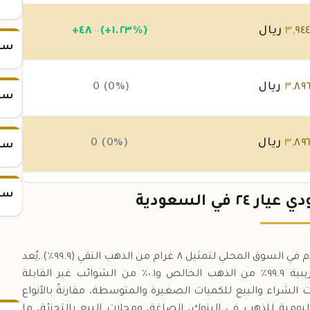
٩٤
,
٣
ريال
(+١.٢٣%)
٤٨
+
.٠٠
سعر س
٨٩
,
٣
ريال
0 (0%)
سعر س
٨٩
,
٣
ريال
0 (0%)
سعر س
سعر س
٨٩
,
٣
ريال
(-٠.٢%)
-٨
في السعودية
.٠٠
جنيه الذهب السعودي عيار ٢٤ هو وحدة قياسية تُستخدم في السوق المحلي لتمثيل ٨ غرام من الذهب النقي (٩٩.٩٪).,يُعد
عيار ٢٤ أعلى نقاء للذهب، حيث يحتوي على نسبة تقريبية ٩٩.٩٪ من الذهب الخالص و٠.١٪ من الشوائب غير القابلة
ام) في تسهيل عمليات الشراء والبيع للكميات الصغيرة والمتوسطة، مقارنةً بالأنواع
ليومية للذهب في البنوك، الصاغة، ومحلات البيع بالتجزئة، ما