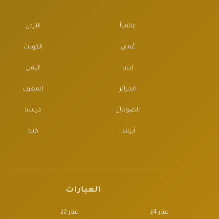
عالمياً
الأردن
عُمان
الكويت
ليبيا
اليمن
الجزائر
المغرب
الصومال
فرنسا
أيرلندا
كندا
العيارات
عيار 24
عيار 22