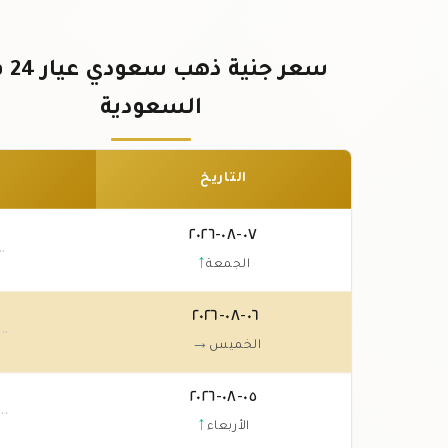
سعر جنية 
السعودية
التاريخ
٠٧-٠٨-٢٠٢٦
٠٠
↑
الجمعة
٠٦-٠٨-٢٠٢٦
.٠٠
→
الخميس
٠٥-٠٨-٢٠٢٦
.٠٠
↑
الأربعاء