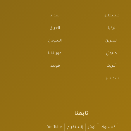
فلسطين
سوريا
تركيا
العراق
البحرين
السودان
جيبوتي
موريتانيا
أمريكا
هولندا
سويسرا
تابعنا
فيسبوك
تويتر
إنستغرام
YouTube