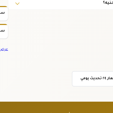
نيه؟
سعر س
سعر س
عرض ج