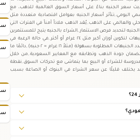
سعر
تحديث سعر الجنيه بناءً على أسعار السوق العالمية للذهب، مع
مي اليومي.,تتأثر أسعار الجنيه بعوامل اقتصادية متعددة مثل
 والعالمي على الذهب.,يُعَد الذهب ملاذاً آمناً في الفترات التي
سعر
جنيه لتحديد فرص الاستثمار.,الشراء بالجنيه يتيح للمستثمرين
تنويع محفظتهم بسهولة، حيث يمكن تجميع عدة جنيهات لتكوين أوزان أكبر مثل ٢٤ غرام أو أكثر.,في حالة الرغبة في
شراء ذهب بأوزان غير معيارية، يمكن تحويل الوزن إلى عدد الجنيهات المطلوبة بسهولة (مثلاً ١٦ غرام = ٢ جنيه).,دائمًا ما
سعر
ضمان جودة الذهب وتطابقه مع المعايير السعودية.,من خلال
 مدروسة للشراء أو البيع بما يتماشى مع تحركات السوق.,نقطة
 يختلف قليلًا عن سعر الشراء في البنوك أو الصاغة بسبب
سعر
عودي؟
سعر