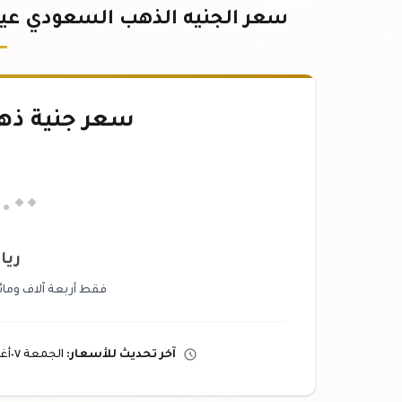
سعر الجنيه الذهب السعودي عيار ٢٤ - أحدث الأسعار بالريال الس
سعر جنية ذ
٢
.٠٠
ريا
فقط أربعة آلاف ومائ
آخر تحديث
للأسعار
:
الجمعة ٠٧
أ