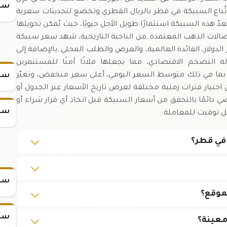
سعر
ُباع السبيكة في قطر بالريال القطري وتخضع لتحديثات سعرية
عدّ هذه السبيكة استثمارًا طويل الأجل حيويًا، حيث يُمكن تحويلها
الات الذهب المعتمدة.,من الناحية التاريخية، شهد سعر سبيكة
مثل أسعار الدولار، الفائدة العالمية، والعرض والطلب المحلي.,بالإضافة إلى
 التضخم الاقتصادي، مما يجعلها ملاذًا آمنًا للمستثمرين
ا، بما في ذلك متوسط السعر اليومي، أعلى سعر منخفض، وتغيّر
سعر
ن اختيار فترات زمنية مختلفة لعرض تاريخ الأسعار عبر الجدول أو
صي دائمًا بالتحقق من أسعار السبيكة قبل اتخاذ أي قرار شراء أو
سعر
ل توقيت للمعاملة.
سعر س
موقع؟
سعر س
معينة؟