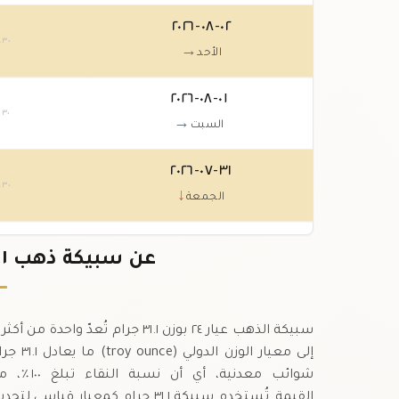
٠٢-٠٨-٢٠٢٦
.٣٠
→
الأحد
٠١-٠٨-٢٠٢٦
.٣٠
→
السبت
٣١-٠٧-٢٠٢٦
.٣٠
↓
الجمعة
٣٠-٠٧-٢٠٢٦
٩
عن سبيكة ذهب ٣١.١ جرام عيار ٢٤ في قطر
.١٠
↑
الخميس
سبيكة الذهب عيار ٢٤ بوزن ٣١.١ جر
شوائب مع
القيمة.,تُستخدم سبيكة ٣١.١ جرام ك