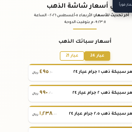
ر فوراً
باقي أسعار شاشة الذهب
آخر تحديث
للأسعار
:
الأربعاء ٠٥
أغسطس
٢٠٢٦ -
الساعة
:١١
٠٩:٢٣
م
بتوقيت الدوحة
أسعار سبائك الذهب
عيار 24
عيار 21
٤٩٥
بيكة ذهب ١ جرام عيار ٢٤
.١٠
ريال
٩٩٠
بيكة ذهب ٢ جرام عيار ٢٤
.٢٠
ريال
١
,
٢٣٨
بيكة ذهب ٢.٥ جرام عيار ٢٤
.٠٠
ريال