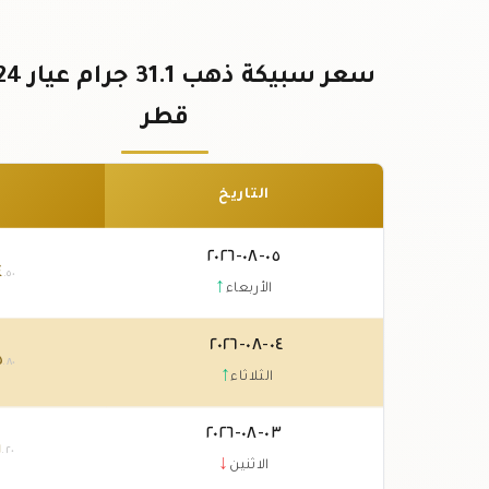
قطر
التاريخ
٠٥-٠٨-٢٠٢٦
٤
.٥٠
↑
الأربعاء
٠٤-٠٨-٢٠٢٦
٥
.٨٠
↑
الثلاثاء
٠٣-٠٨-٢٠٢٦
٩
.٢٠
↓
الاثنين