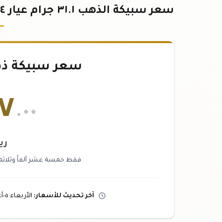
سعر سبيكة الذهب ٣١.١ جرام عيار ٢٤ في قطر | أحدث الأسعار بالريال القطري
سعر سبيكة ذهب ٣١.١
٧
.٠٠
ري
فقط خمسة عشر ألفاً وثلاثم
آخر تحديث
للأسعار
:
الأربعاء ٠٥
أ