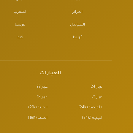
الجزائر
المغرب
الصومال
فرنسا
أيرلندا
كندا
العيارات
عيار 24
عيار 22
عيار 21
عيار 18
الأونصة (24K)
الجنية (21K)
الجنية (24K)
الجنية (18K)