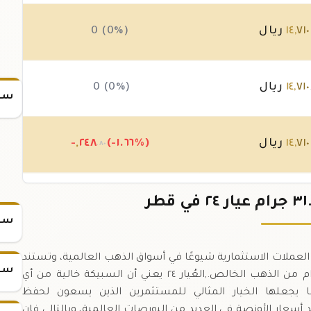
٧١٠
,
١٤
ريال
0 (0%)
٧١٠
,
١٤
ريال
0 (0%)
سعر
٧١٠
,
١٤
ريال
(-١.٦٦%)
٢٤٨
,
-
.٨٠
٩٥
,
١٤
ريال
(+٢.٥٦%)
٣٧٣
+
.٢٠
سعر
ام تُعدّ واحدة من أكثر العملات الاستثمارية شيوعًا في أسواق الذهب العالمية، وتستند
سعر
إلى معيار الوزن الدولي (troy ounce) ما يعادل ٣١.١ جرام من الذهب الخالص.,العُيار ٢٤ يعني أن السبيكة خالية من أي
دنية، أي أن نسبة النقاء تبلغ ١٠٠ ٪، ما يجعلها الخيار المثالي للمستثمرين الذين يسعون لحفظ
معيار قياسي لتحديد أسعار الأونصة في العديد من البورصات العالمية، وبالتالي فإن