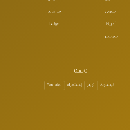
جيبوتي
موريتانيا
أمريكا
هولندا
سويسرا
تابعنا
فيسبوك
تويتر
إنستغرام
YouTube