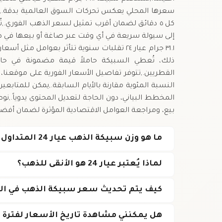
سعرها المحلي يعكس تحركات السوق العالمية بدقة.,ت
كل ٥ دقائق لضمان أقرب تمثيل لسعر الذهب الفوري.,تُ
إلى سيولة سريعة في أي وقت عبر صاغة أو بيعها في ص
٣١.١ جرام عيار ٢٤ تقلبات سنوية تتأثر بعوامل 
ذلك، تُعطي السبيكة حاملاً قيمة مضمونة في حالة
القطريين.,تتوفر تفاصيل الأسعار الفورية على موقعن
النسبة المئوية مقارنة بالأيام السابقة.,يمكن للمتابعي
المخطط البياني، دون الحاجة لتعديل المحتوى يدوياً.,نو
بيع، ومراجعة العوامل الاقتصادية المؤثرة لضمان أفض
ما هو وزن سبيكة الذهب عيار 24 المتداول في قطر؟
لماذا يُعتبر عيار 24 هو الأنقى للذهب؟
كيف يتم تحديث سعر سبيكة الذهب في ال
هل يمكنني مشاهدة تاريخ الأسعار لفترة 