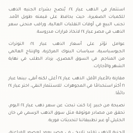
استثمار في الذهب عيار ٢٤: يُنصح بشراء الجنيه الذهب
للكميات الصغيرة، حيث يحافظ على قيمته طويل الأمد.
تجنب البيع في أوقات التقلبات العالية، وراقب منحنى سعر
الذهب في مصر عيار ٢٤ لاتخاذ قرارات مدروسة.
عوامل تؤثر على أسعار الذهب عيار ٢٤: التوترات
الجيوسياسية، سياسات البنوك المركزية، والإنتاج العالمي
من المناجم. في السوق المصري، يزداد الطلب في نهاية
الشهر والأجازات.
مقارنة بالأعيار الأقل: الذهب عيار ٢٤ أغلى لكنه أنقى، بينما عيار
٢١ أكثر استخدامًا في المجوهرات. للاستثمار النقي، اختر عيار ٢٤
دائمًا.
نصيحة من خبير: إذا كنت تبحث عن سعر ذهب عيار ٢٤ اليوم،
تحقق من مصادر موثوقة مثل سوق الذهب الرسمي في خان
الخليلي أو عبر تطبيقاتنا لتحديثات فورية.
الجنية الذهب تقليد تاريخي في مصر يعود لعصور الفراعنة،