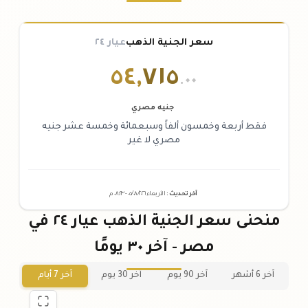
سعر الجنية الذهب
عيار ٢٤
٥٤
,
٧١٥
.٠٠
جنيه مصري
فقط أربعة وخمسون ألفاً وسبعمائة وخمسة عشر جنيه
مصري لا غير
آخر تحديث
:
الأربعاء ٠٥
٢٠٢٦ -
/٠٨/
٠٨:٢٣
م
منحنى سعر الجنية الذهب عيار ٢٤ في
مصر - آخر ٣٠ يومًا
آخر 6 أشهر
آخر 90 يوم
آخر 30 يوم
آخر 7 أيام