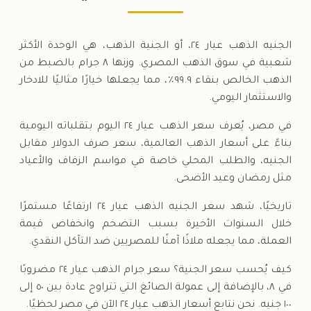
٣٠-٠٧-٢٠٢٦
٦٢٥
,
٥٣
جنية
(+٢.٩٣%)
٥٢٥
,
١
+
.٠٠
.٠٠
الخميس
↑
الجنيه الذهب عيار ٢٤، أو الجنية الذهب، هي الوحدة الأكثر
شعبية في سوق الذهب المصري. وزنها ٨ جرام بالضبط من
الذهب الخالص بنقاء ٩٩.٩٪، مما يجعلها خيارًا مثاليًا للادخار
والاستثمار اليومي.
في مصر، يُعرف سعر الذهب عيار ٢٤ اليوم بتقلباته اليومية
بناءً على أسعار الذهب العالمية، سعر صرف الدولار مقابل
الجنيه، والطلب المحلي خاصة في مواسم الزفاف والأعياد
مثل رمضان وعيد الأضحى.
تاريخيًا، شهد سعر الجنيه الذهب عيار ٢٤ ارتفاعًا مستمرًا
خلال السنوات الأخيرة بسبب التضخم وانخفاض قيمة
العملة، مما يجعله ملاذًا آمنًا للمصريين ضد التآكل النقدي.
كيف يُحسب سعر الجنية؟ سعر جرام الذهب عيار ٢٤ مضروبًا
في ٨، بالإضافة إلى عمولة الصائغ التي تتراوح عادة بين ٥٠ إلى
١٠٠ جنيه. نحن نتابع أسعار الذهب عيار ٢٤ الآن في مصر لحظيًا.