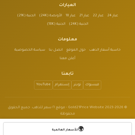
العيارات
عيار 24
عيار 22
عيار 21
عيار 18
الأونصة (24K)
الجنية (21K)
الجنية (24K)
الجنية (18K)
معلومات
حاسبة أسعار الذهب
حول الموقع
اتصل بنا
سياسة الخصوصية
أعلن معنا
تابعنا
فيسبوك
تويتر
إنستغرام
YouTube
© 2023-2026 Gold21Price Website - موقع ٢١ سعر للذهب. جميع الحقوق
محفوظة
الموقع للأغراض الإعلامية فقط وليس نصيحة مالية.
🌍
v1.3.2
للأسعار العالمية