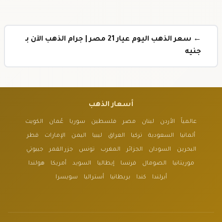
← سعر الذهب اليوم عيار 21 مصر | جرام الذهب الآن بـ
جنيه
أسعار الذهب
عالمياً
الأردن
لبنان
مصر
فلسطين
سوريا
عُمان
الكويت
ألمانيا
السعودية
تركيا
العراق
ليبيا
اليمن
الإمارات
قطر
البحرين
السودان
الجزائر
المغرب
تونس
جزر القمر
جيبوتي
موريتانيا
الصومال
فرنسا
إيطاليا
السويد
أمريكا
هولندا
أيرلندا
كندا
بريطانيا
أستراليا
سويسرا