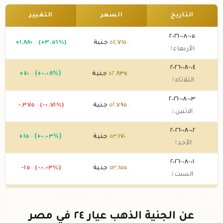
التاريخ
السعر
التغيير
٠٥-٠٨-٢٠٢٦
٧١٥
,
٥٤
جنية
(+٣.٥٦%)
٨٨٠
,
١
+
.٠٠
.٠٠
الأربعاء
↑
٠٤-٠٨-٢٠٢٦
٨٣٥
,
٥٢
جنية
(+٠.٠٨%)
٤٠
+
.٠٠
.٠٠
الثلاثاء
↑
٠٣-٠٨-٢٠٢٦
٧٩٥
,
٥٢
جنية
(-٠.٧١%)
٣٧٥
,
-
.٠٠
.٠٠
الاثنين
↓
٠٢-٠٨-٢٠٢٦
١٧٠
,
٥٣
جنية
(+٠.٠٣%)
١٥
+
.٠٠
.٠٠
الأحد
↑
٠١-٠٨-٢٠٢٦
١٥٥
,
٥٣
جنية
(-٠.٠٣%)
-١٥
.٠٠
.٠٠
السبت
↓
٣١-٠٧-٢٠٢٦
١٧٠
,
٥٣
جنية
(-٠.٨٥%)
٤٥٥
,
-
.٠٠
.٠٠
الجمعة
↓
عن الجنية الذهب عيار ٢٤ في مصر