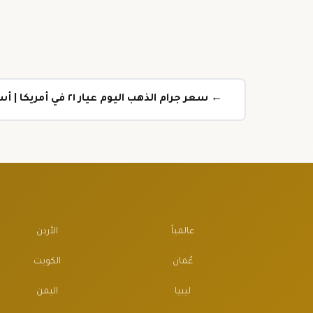
← سعر جرام الذهب اليوم عيار ٢١ في أمريكا | أسعار الذهب اليوم تحديث لحظي
عالمياً
الأردن
عُمان
الكويت
ليبيا
اليمن