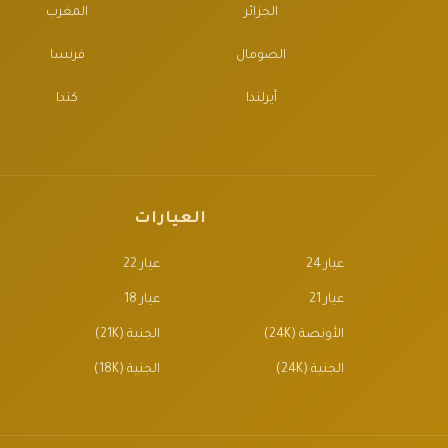
الجزائر
المغرب
الصومال
فرنسا
أيرلندا
كندا
العيارات
عيار 24
عيار 22
عيار 21
عيار 18
الأونصة (24K)
الجنية (21K)
الجنية (24K)
الجنية (18K)