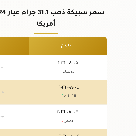
أمريكا
التاريخ
٠٥-٠٨-٢٠٢٦
٠
.٠٠
↑
الأربعاء
٠٤-٠٨-٢٠٢٦
.٤٨
↑
الثلاثاء
٠٣-٠٨-٢٠٢٦
.٧٣
↓
الاثنين