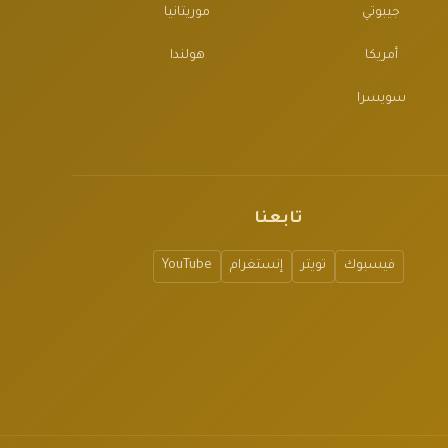
جيبوتي
موريتانيا
أمريكا
هولندا
سويسرا
تابعنا
فيسبوك
تويتر
إنستغرام
YouTube