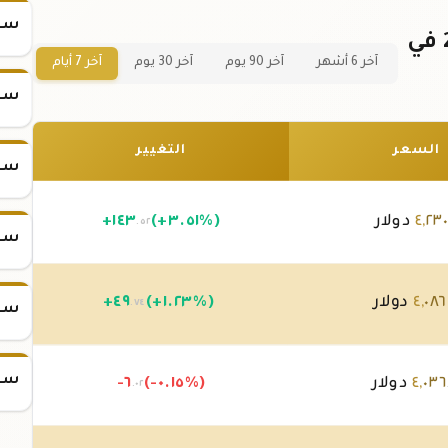
سعر
سعر سبيكة ذهب 31.1 جرام عيار 24 في
آخر 6 أشهر
آخر 90 يوم
آخر 30 يوم
آخر 7 أيام
سعر
السعر
التغيير
سعر
٢٣
,
٤
دولار
(+٣.٥١%)
١٤٣
+
.٥٢
سعر
٠٨٦
,
٤
دولار
(+١.٢٣%)
٤٩
+
.٧٤
سعر
سعر
٠٣٦
,
٤
دولار
(-٠.١٥%)
-٦
.٠٢