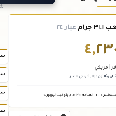
 جرام
عيار ٢٤
٤
,
٢٣
سعر س
ار أمريكي
سعر س
ان وثلاثون دولار أمريكي لا غير
سعر س
غسطس
٢٠٢٦ -
الساعة
٠١:٢٣
:١١
م
بتوقيت نيويورك
سعر س