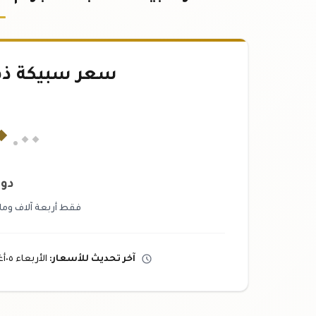
سعر سبيكة ذهب ٣١.١
٠
.٠٠
دول
فقط أربعة آلاف ومائت
آخر تحديث
للأسعار
:
الأربعاء ٠٥
أ