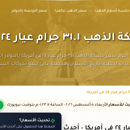
حاسبة أسعار الذهب
سعر الذهب عالميا
سعر الاونصة بالدولار
رام عيار ٢٤ في أمريكا
اكتشف اليوم سعر سبيكة الذهب ٣١.١ جرام عيار ٢٤ في أمريك
يثات لحظية، تاريخ الأسعار، ومخطط بياني لتتبع تحركات السو
يث
للأسعار
:
الأربعاء ٠٥
أغسطس
٢٠٢٦ -
الساعة
٠١:٢٣
:١١
م
بتوقيت نيويورك
تحديث الأسعار؟
اضغط هنا للحصول على أحدث الأسعا