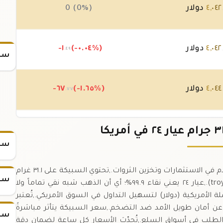
٠٤٢
,
٤
دولار
0 (0%)
٠٤٢
,
٤
دولار
(-٠.٠٤%)
-١
.٤٩
سعر
٠٤٤
,
٤
دولار
(-١.٦٥%)
-٦٧
.٧٧
١١٢
,
٤
دولار
(+٢.٥٩%)
١٠٣
+
.٩٧
.
سعر
سبيكة الذهب ٣١.١ جرام عيار ٢٤ هي معيار عالمي يستخدم في الاستثمارات وتخزين الثروات.,تحتوي السبيكة على ٣١.١ غرام
سعر
من الذهب الخالص، ما يعادل ١ أونصة تروية (troy ounce).,عيار ٢٤ يعني نقاء ٩٩.٩%؛ أي أن الذهب شبه نقي تماماً ولا
 الأمريكية (دولار) لتسهيل التداول في السوق الأمريكي.,تُعتبر
 عن أمان طويل الأمد ضد التضخم.,سعر السبيكة يتأثر مباشرةً
سعر
الطلب في أسواق السلع.,تُحدّث الأسعار كل ساعة لضمان دقة