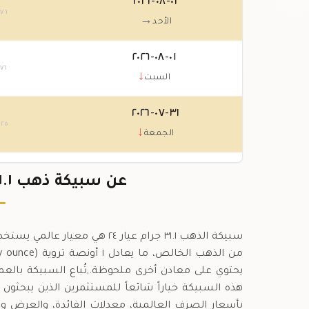
٠٢-٠٨-٢٠٢٦
.٧٦
→
الأحد
٠١-٠٨-٢٠٢٦
.٧٦
↓
السبت
٣١-٠٧-٢٠٢٦
.٢٥
↓
الجمعة
٣٠-٠٧-٢٠٢٦
عن سبيكة ذهب ٣١.١ جرام عيار ٢٤ في أمريكا
٠٢
↑
الخميس
يحتوي على معادن أخرى ملحوظة.,تُباع السبيكة بالعملة
هذه السبيكة خياراً شائعاً للمستثمرين الذين يبحثون
بأسعار الصرف العالمية، معدلات الفائدة، والعرض و