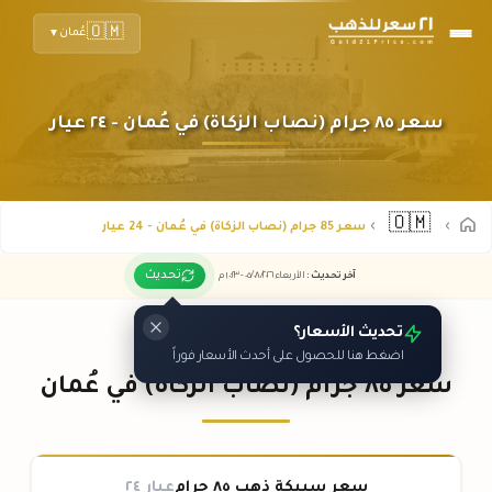
🇴🇲
عُمان
▼
سعر ٨٥ جرام (نصاب الزكاة) في عُمان - ٢٤ عيار
🇴🇲
سعر 85 جرام (نصاب الزكاة) في عُمان - 24 عيار
تحديث
آخر تحديث
:
الأربعاء ٠٥
٢٠٢٦ -
/٠٨/
١٠:٢٣
م
تحديث الأسعار؟
اضغط هنا للحصول على أحدث الأسعار فوراً
سعر ٨٥ جرام (نصاب الزكاة) في عُمان
سعر سبيكة ذهب ٨٥ جرام
عيار ٢٤