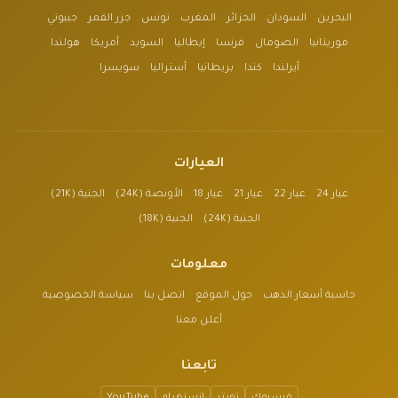
البحرين
السودان
الجزائر
المغرب
تونس
جزر القمر
جيبوتي
موريتانيا
الصومال
فرنسا
إيطاليا
السويد
أمريكا
هولندا
أيرلندا
كندا
بريطانيا
أستراليا
سويسرا
العيارات
عيار 24
عيار 22
عيار 21
عيار 18
الأونصة (24K)
الجنية (21K)
الجنية (24K)
الجنية (18K)
معلومات
حاسبة أسعار الذهب
حول الموقع
اتصل بنا
سياسة الخصوصية
أعلن معنا
تابعنا