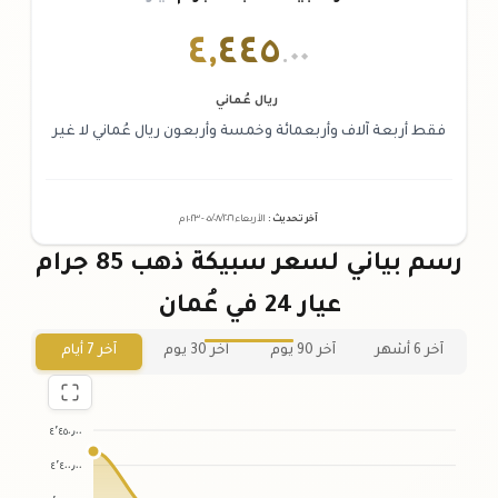
٤
,
٤٤٥
.٠٠
ريال عُماني
فقط أربعة آلاف وأربعمائة وخمسة وأربعون ريال عُماني لا غير
آخر تحديث
:
الأربعاء ٠٥
٢٠٢٦ -
/٠٨/
١٠:٢٣
م
رسم بياني لسعر سبيكة ذهب 85 جرام
عيار 24 في عُمان
آخر 6 أشهر
آخر 90 يوم
آخر 30 يوم
آخر 7 أيام
٤٬٤٥٠٫٠٠
٤٬٤٠٠٫٠٠