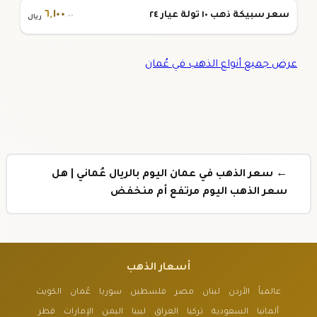
٦
,
١٠٠
سعر سبيكة ذهب ١٠ تولة عيار ٢٤
.٠٠
ريال
عرض جميع أنواع الذهب في عُمان
← سعر الذهب في عمان اليوم بالريال عُماني | هل
سعر الذهب اليوم مرتفع أم منخفض
أسعار الذهب
عالمياً
الأردن
لبنان
مصر
فلسطين
سوريا
عُمان
الكويت
ألمانيا
السعودية
تركيا
العراق
ليبيا
اليمن
الإمارات
قطر