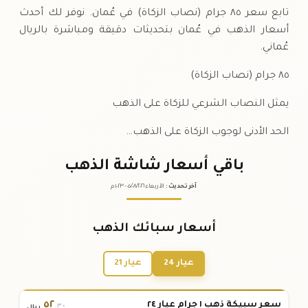
تابع سعر ٨٥ جرام (نصاب الزكاة) في عُمان. نوفر لك أحدث
أسعار الذهب في عُمان بتحديثات دقيقة ومباشرة بالريال
عُماني.
٨٥ جرام (نصاب الزكاة)
يمثل النصاب الشرعي للزكاة على الذهب
الحد الأدنى لوجوب الزكاة على الذهب…
باقي أسعار شاشة الذهب
آخر تحديث
:
الأربعاء ٠٥
٢٠٢٦ -
/٠٨/
١٠:٢٣
م
أسعار سبائك الذهب
عيار 24
عيار 21
٥٢
سعر سبيكة ذهب ١ جرام عيار ٢٤
.٣٠
ريال